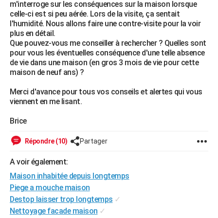
m'interroge sur les conséquences sur la maison lorsque
City break
Voyage de noces
Climat
Destinations
Voyage nature
Forum
+
PHOTO
celle-ci est si peu aérée. Lors de la visite, ça sentait
l'humidité. Nous allons faire une contre-visite pour la voir
GUIDES D'ACHAT
plus en détail.
Que pouvez-vous me conseiller à rechercher ? Quelles sont
BONS PLANS
pour vous les éventuelles conséquence d'une telle absence
de vie dans une maison (en gros 3 mois de vie pour cette
CARTE DE VOEUX
maison de neuf ans) ?
Carte Bonne année
Carte Pâques
Carte de Noël
Carte Saint-Valentin
Carte d'anniversaire
DICTIONNAIRE
Merci d'avance pour tous vos conseils et alertes qui vous
viennent en me lisant.
Biographies
Expressions
Dictionnaire
Citations
Proverbes
PROGRAMME TV
Brice
COPAINS D'AVANT
Répondre (10)
Partager
Se connecter
Collèges
Universités
Service militaire
S'inscrire
Lycées
Primaires
Entreprises
Avis de recherche
AVIS DE DÉCÈS
A voir également:
FORUM
Maison inhabitée depuis longtemps
Lifestyle
Sport
Television
Cinema
Bricolage
Culture
Auto
Voyage
Piege a mouche maison
Destop laisser trop longtemps
✓
Nettoyage facade maison
✓