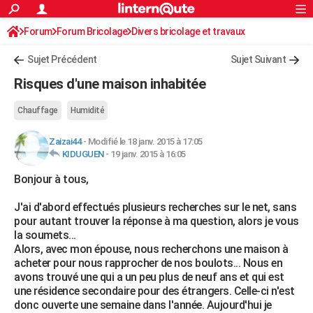
ACTUALITÉS
Forum
Forum Bricolage
Connexion
Divers bricolage et travaux
S'inscrire
Rechercher
Société
Education
Villes
Politique
Faits Divers
Monde
+
SPORT
Sujet Précédent
Sujet Suivant
Football
Cyclisme
Forum
Coupe du monde 2026
Tennis
Rugby
CULTURE
Risques d'une maison inhabitée
TNT
Cinéma
Musique
Programme TV
Streaming
Sorties cinéma
+
FINANCE
Chauffage
Humidité
Impôts
Immobilier
Banque
Crédit
Retraite
Epargne
Risques naturels par ville
Assurance
AUTO
Zaizai44
-
Modifié le 18 janv. 2015 à 17:05
KIDUGUEN
-
19 janv. 2015 à 16:05
Réserver un essai
Berlines
Forum auto
Essais
Citadines
SUV
+
HIGH-TECH
Bonjour à tous,
Meilleur smartphone
Ordinateurs
Guide high-tech
Mobiles
Internet
Jeux vidéo
+
BRICOLAGE
J'ai d'abord effectués plusieurs recherches sur le net, sans
Aménagement intérieur
Cuisine
Jardinage
+
Forum
Extérieur
Salle de bains
Rangement
WEEK-END
pour autant trouver la réponse à ma question, alors je vous
la soumets...
Escapades
Expositions
Week-end nature
Guides de France
Patrimoine
Musées
+
LIFESTYLE
Alors, avec mon épouse, nous recherchons une maison à
acheter pour nous rapprocher de nos boulots... Nous en
Bien-être
Mode
+
Art de vivre
Loisirs
Modes de vie
SANTE
avons trouvé une qui a un peu plus de neuf ans et qui est
une résidence secondaire pour des étrangers. Celle-ci n'est
Guide de la santé
Médicaments
+
Alimentation
Maladies
Sommeil
VOYAGE
donc ouverte une semaine dans l'année. Aujourd'hui je