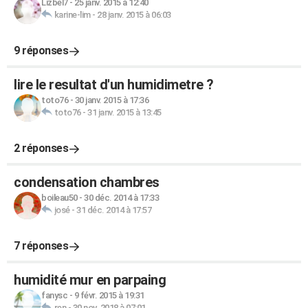
Lizbel7
-
25 janv. 2015 à 12:40
karine-lim
-
28 janv. 2015 à 06:03
9 réponses
lire le resultat d'un humidimetre ?
toto76
-
30 janv. 2015 à 17:36
toto76
-
31 janv. 2015 à 13:45
2 réponses
condensation chambres
boileau50
-
30 déc. 2014 à 17:33
josé
-
31 déc. 2014 à 17:57
7 réponses
humidité mur en parpaing
fanysc
-
9 févr. 2015 à 19:31
ren
-
30 nov. 2018 à 07:01