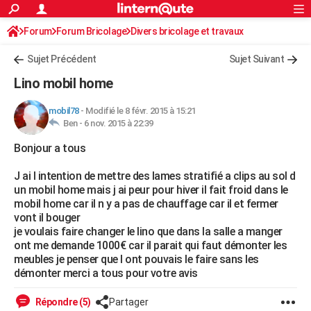
ACTUALITÉS
Forum
Forum Bricolage
Connexion
Divers bricolage et travaux
S'inscrire
Rechercher
Société
Education
Villes
Politique
Faits Divers
Monde
+
SPORT
Sujet Précédent
Sujet Suivant
Football
Cyclisme
Forum
Coupe du monde 2026
Tennis
Rugby
CULTURE
Lino mobil home
TNT
Cinéma
Musique
Programme TV
Streaming
Sorties cinéma
+
FINANCE
mobil78
-
Modifié le 8 févr. 2015 à 15:21
Ben -
6 nov. 2015 à 22:39
Impôts
Immobilier
Banque
Crédit
Retraite
Epargne
Risques naturels par ville
Assurance
AUTO
Bonjour a tous
Réserver un essai
Berlines
Forum auto
Essais
Citadines
SUV
+
HIGH-TECH
J ai l intention de mettre des lames stratifié a clips au sol d
Meilleur smartphone
Ordinateurs
Guide high-tech
Mobiles
Internet
Jeux vidéo
+
BRICOLAGE
un mobil home mais j ai peur pour hiver il fait froid dans le
mobil home car il n y a pas de chauffage car il et fermer
Aménagement intérieur
Cuisine
Jardinage
+
Forum
Extérieur
Salle de bains
Rangement
WEEK-END
vont il bouger
je voulais faire changer le lino que dans la salle a manger
Escapades
Expositions
Week-end nature
Guides de France
Patrimoine
Musées
+
LIFESTYLE
ont me demande 1000€ car il parait qui faut démonter les
meubles je penser que l ont pouvais le faire sans les
Bien-être
Mode
+
Art de vivre
Loisirs
Modes de vie
SANTE
démonter merci a tous pour votre avis
Guide de la santé
Médicaments
+
Alimentation
Maladies
Sommeil
VOYAGE
Répondre (5)
Partager