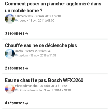
Comment poser un plancher aggloméré dans
un mobile home ?
calimero0007
-
27 mai 2009 à 16:18
dgeg
-
18 avr. 2011 à 08:00
3 réponses
Chauffe eau ne se déclenche plus
Cathy
-
12 nov. 2019 à 20:48
xplom
-
13 nov. 2019 à 11:33
2 réponses
Eau ne chauffe pas. Bosch WFX3260
#bricodimanche
-
30 août 2014 à 14:52
#bricodimanche
-
3 sept. 2014 à 18:18
4 réponses