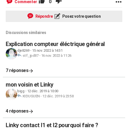
0
Commenter
Répondre
Posez votre question
Discussions similaires
Explication compteur éléctrique général
dje8269
-
15 nov. 2022 à 14:51
stf_jpd87
-
16 nov. 2022 à 11:26
7 réponses
mon voisin et Linky
bigg
-
12 déc. 2019 à 10:00
KIDUGUEN
-
12 déc. 2019 à 23:58
4 réponses
Linky contact I1 et I2 pourquoi faire ?