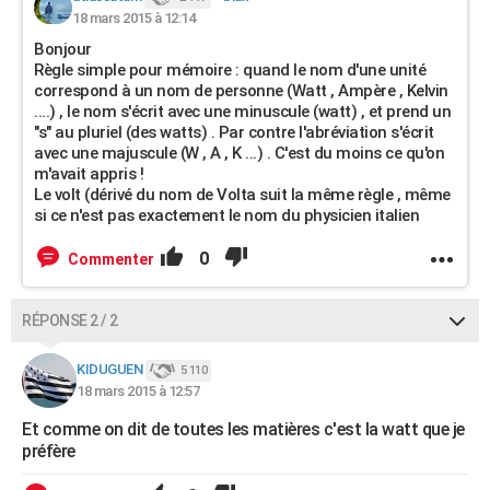
18 mars 2015 à 12:14
Bonjour
Règle simple pour mémoire : quand le nom d'une unité
correspond à un nom de personne (Watt , Ampère , Kelvin
....) , le nom s'écrit avec une minuscule (watt) , et prend un
"s" au pluriel (des watts) . Par contre l'abréviation s'écrit
avec une majuscule (W , A , K ...) . C'est du moins ce qu'on
m'avait appris !
Le volt (dérivé du nom de Volta suit la même règle , même
si ce n'est pas exactement le nom du physicien italien
0
Commenter
RÉPONSE 2 / 2
KIDUGUEN
5 110
18 mars 2015 à 12:57
Et comme on dit de toutes les matières c'est la watt que je
préfère