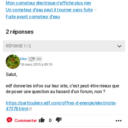
Mon compteur électrique n'affiche plus rien
City break
Voyage de noces
Climat
Destinations
Voyage nature
Forum
+
PHOTO
Un compteur d'eau peut il tourner sans fuite
✓
Fuite avant compteur d'eau
GUIDES D'ACHAT
BONS PLANS
2 réponses
CARTE DE VOEUX
RÉPONSE 1 / 2
Carte Bonne année
Carte Pâques
Carte de Noël
Carte Saint-Valentin
Carte d'anniversaire
DICTIONNAIRE
blux
353
Biographies
Expressions
Dictionnaire
Citations
Proverbes
18 mars 2015 à 09:10
PROGRAMME TV
Salut,
COPAINS D'AVANT
edf donne les infos sur leur site, c'est peut-être mieux que
Se connecter
Collèges
Universités
Service militaire
S'inscrire
Lycées
Primaires
Entreprises
Avis de recherche
AVIS DE DÉCÈS
de poser une question au hasard d'un forum, non ?
FORUM
https://particuliers.edf.com/offres-d-energie/electricite-
47378.html
Lifestyle
Sport
Television
Cinema
Bricolage
Culture
Auto
Voyage
0
Commenter