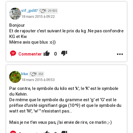
stf_jpd87
29 935
18 mars 2015 à 09:22
Bonjour
Et de rajouter c'est suivant le prix du kg .Ne pas confondre
KG et Kw.
Même avis que blux :o))
0
Commenter
blux
353
18 mars 2015 à 09:53
Par contre, le symbole du kilo est 'k', le 'K' est le symbole
du Kelvin.
De même que le symbole du gramme est 'g' et 'G' est le
préfixe d'unité signifiant giga (10^9) et que le symbole du
watt est 'W', 'w' " n'existant pas...
Mais je ne t'en veux pas, j'ai envie de rire, ce matin ;-)