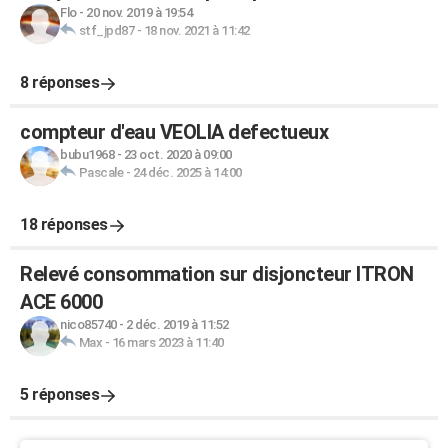
Flo
-
20 nov. 2019 à 19:54
stf_jpd87
-
18 nov. 2021 à 11:42
8 réponses
compteur d'eau VEOLIA defectueux
bubu1968
-
23 oct. 2020 à 09:00
Pascale
-
24 déc. 2025 à 14:00
18 réponses
Relevé consommation sur disjoncteur ITRON
ACE 6000
nico85740
-
2 déc. 2019 à 11:52
Max
-
16 mars 2023 à 11:40
5 réponses