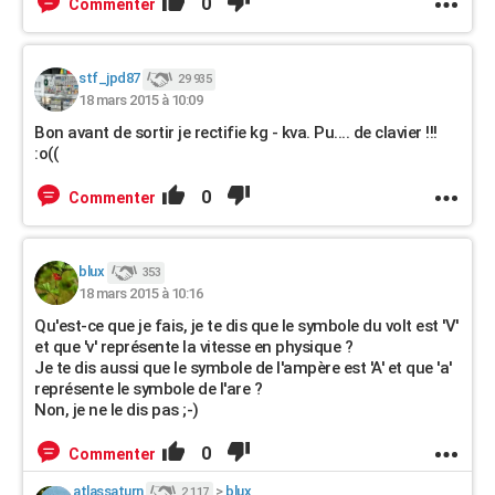
0
Commenter
stf_jpd87
29 935
18 mars 2015 à 10:09
Bon avant de sortir je rectifie kg - kva. Pu.... de clavier !!!
:o((
0
Commenter
blux
353
18 mars 2015 à 10:16
Qu'est-ce que je fais, je te dis que le symbole du volt est 'V'
et que 'v' représente la vitesse en physique ?
Je te dis aussi que le symbole de l'ampère est 'A' et que 'a'
représente le symbole de l'are ?
Non, je ne le dis pas ;-)
0
Commenter
atlassaturn
>
blux
2 117