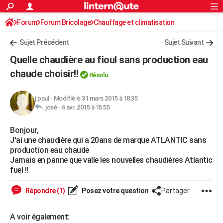
ACTUALITÉS
Forum
Forum Bricolage
Connexion
Chauffage et climatisation
S'inscrire
Rechercher
Société
Education
Villes
Politique
Faits Divers
Monde
+
SPORT
Sujet Précédent
Sujet Suivant
Football
Cyclisme
Forum
Coupe du monde 2026
Tennis
Rugby
CULTURE
Quelle chaudière au fioul sans production eau
TNT
Cinéma
Musique
Programme TV
Streaming
Sorties cinéma
+
chaude choisir!!
FINANCE
Résolu
Impôts
Immobilier
Banque
Crédit
Retraite
Epargne
Risques naturels par ville
Assurance
AUTO
j paul
-
Modifié le 31 mars 2015 à 18:35
josé -
6 avr. 2015 à 15:55
Réserver un essai
Berlines
Forum auto
Essais
Citadines
SUV
+
HIGH-TECH
Bonjour,
Meilleur smartphone
Ordinateurs
Guide high-tech
Mobiles
Internet
Jeux vidéo
+
BRICOLAGE
J'ai une chaudière qui a 20ans de marque ATLANTIC sans
production eau chaude
Aménagement intérieur
Cuisine
Jardinage
+
Forum
Extérieur
Salle de bains
Rangement
WEEK-END
Jamais en panne que valle les nouvelles chaudières Atlantic
fuel !!
Escapades
Expositions
Week-end nature
Guides de France
Patrimoine
Musées
+
LIFESTYLE
Répondre (1)
Posez votre question
Partager
Bien-être
Mode
+
Art de vivre
Loisirs
Modes de vie
SANTE
Guide de la santé
Médicaments
+
Alimentation
Maladies
Sommeil
VOYAGE
A voir également: