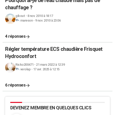
Pourquoi ai-je de l'eau chaude mais pas de
chauffage ?
gibout
-
8 nov. 2010 à 18:17
mareson
-
9 nov. 2010 à 23:06
4 réponses
Régler température ECS chaudière Frisquet
Hydroconfort
Ricko200471
-
21 mars 2022 à 12:39
verolap
-
17 avr. 2025 à 12:15
6 réponses
DEVENEZ MEMBRE EN QUELQUES CLICS