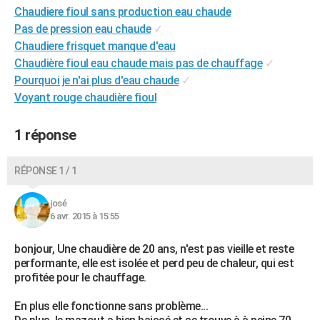
Chaudiere fioul sans production eau chaude
City break
Voyage de noces
Climat
Destinations
Voyage nature
Forum
+
PHOTO
Pas de pression eau chaude
✓
Chaudiere frisquet manque d'eau
GUIDES D'ACHAT
Chaudière fioul eau chaude mais pas de chauffage
✓
BONS PLANS
Pourquoi je n'ai plus d'eau chaude
✓
Voyant rouge chaudière fioul
CARTE DE VOEUX
Carte Bonne année
Carte Pâques
Carte de Noël
Carte Saint-Valentin
Carte d'anniversaire
1 réponse
DICTIONNAIRE
Biographies
Expressions
Dictionnaire
Citations
Proverbes
PROGRAMME TV
RÉPONSE 1 / 1
COPAINS D'AVANT
josé
Se connecter
Collèges
Universités
Service militaire
S'inscrire
Lycées
Primaires
Entreprises
Avis de recherche
6 avr. 2015 à 15:55
AVIS DE DÉCÈS
bonjour, Une chaudière de 20 ans, n'est pas vieille et reste
FORUM
performante, elle est isolée et perd peu de chaleur, qui est
Lifestyle
Sport
Television
Cinema
Bricolage
Culture
Auto
Voyage
profitée pour le chauffage.
En plus elle fonctionne sans problème...