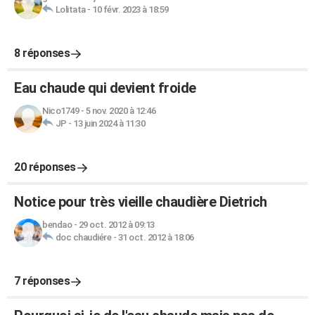
Lolitata
-
10 févr. 2023 à 18:59
8 réponses
Eau chaude qui devient froide
Nico1749
-
5 nov. 2020 à 12:46
JP
-
13 juin 2024 à 11:30
20 réponses
Notice pour très vieille chaudière Dietrich
bendao
-
29 oct. 2012 à 09:13
doc chaudiére
-
31 oct. 2012 à 18:06
7 réponses