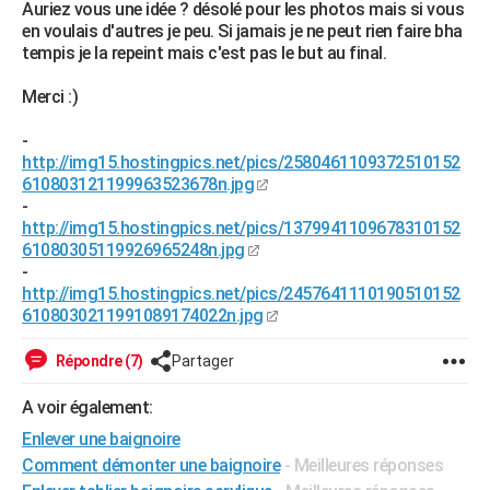
Auriez vous une idée ? désolé pour les photos mais si vous
City break
Voyage de noces
Climat
Destinations
Voyage nature
Forum
+
PHOTO
en voulais d'autres je peu. Si jamais je ne peut rien faire bha
tempis je la repeint mais c'est pas le but au final.
GUIDES D'ACHAT
Merci :)
BONS PLANS
-
CARTE DE VOEUX
http://img15.hostingpics.net/pics/2580461109372510152
610803121199963523678n.jpg
Carte Bonne année
Carte Pâques
Carte de Noël
Carte Saint-Valentin
Carte d'anniversaire
DICTIONNAIRE
-
http://img15.hostingpics.net/pics/1379941109678310152
Biographies
Expressions
Dictionnaire
Citations
Proverbes
PROGRAMME TV
61080305119926965248n.jpg
-
COPAINS D'AVANT
http://img15.hostingpics.net/pics/2457641110190510152
6108030211991089174022n.jpg
Se connecter
Collèges
Universités
Service militaire
S'inscrire
Lycées
Primaires
Entreprises
Avis de recherche
AVIS DE DÉCÈS
Répondre (7)
Partager
FORUM
A voir également:
Lifestyle
Sport
Television
Cinema
Bricolage
Culture
Auto
Voyage
Enlever une baignoire
Comment démonter une baignoire
- Meilleures réponses