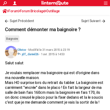
ACTUALITÉS
Forum
Forum Bricolage
Connexion
Outillage
S'inscrire
Rechercher
Société
Education
Villes
Politique
Faits Divers
Monde
+
SPORT
Sujet Précédent
Sujet Suivant
Football
Cyclisme
Forum
Coupe du monde 2026
Tennis
Rugby
CULTURE
Comment démonter ma baignoire ?
TNT
Cinéma
Musique
Programme TV
Streaming
Sorties cinéma
+
FINANCE
Baignoire
Impôts
Immobilier
Banque
Crédit
Retraite
Epargne
Risques naturels par ville
Assurance
AUTO
Olivice
-
Modifié le 31 mars 2015 à 23:19
jdf_daniel26
-
1 avr. 2015 à 14:53
Réserver un essai
Berlines
Forum auto
Essais
Citadines
SUV
+
HIGH-TECH
Salut salut
Meilleur smartphone
Ordinateurs
Guide high-tech
Mobiles
Internet
Jeux vidéo
+
BRICOLAGE
Je voulais remplacer ma baignoire qui est d'origine dans
Aménagement intérieur
Cuisine
Jardinage
+
Forum
Extérieur
Salle de bains
Rangement
WEEK-END
ma nouvelle maison.
Mais HO surprise lors du retrait du tablier. La baignoire est
Escapades
Expositions
Week-end nature
Guides de France
Patrimoine
Musées
+
LIFESTYLE
carrément "encrée" dans le placo ! En fait la largeur de ma
salle de bain fais 160cm mais la baignoire en fais 170, ils
Bien-être
Mode
+
Art de vivre
Loisirs
Modes de vie
SANTE
on donc creusé le placo pour la fixer dedans et la le soucis
c'est que je me demande comment je vais la sortir de la !
Guide de la santé
Médicaments
+
Alimentation
Maladies
Sommeil
VOYAGE