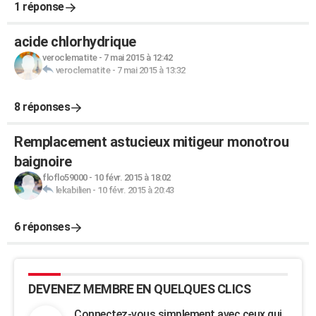
1 réponse
acide chlorhydrique
veroclematite
-
7 mai 2015 à 12:42
veroclematite
-
7 mai 2015 à 13:32
8 réponses
Remplacement astucieux mitigeur monotrou
baignoire
floflo59000
-
10 févr. 2015 à 18:02
lekabilien
-
10 févr. 2015 à 20:43
6 réponses
DEVENEZ MEMBRE EN QUELQUES CLICS
Connectez-vous simplement avec ceux qui