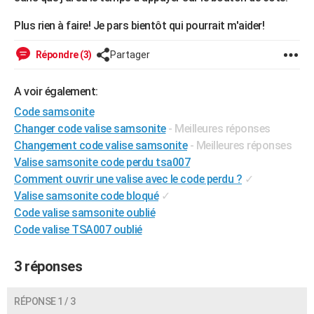
City break
Voyage de noces
Climat
Destinations
Voyage nature
Forum
+
PHOTO
Plus rien à faire! Je pars bientôt qui pourrait m'aider!
GUIDES D'ACHAT
Répondre (3)
Partager
BONS PLANS
A voir également:
CARTE DE VOEUX
Code samsonite
Carte Bonne année
Carte Pâques
Carte de Noël
Carte Saint-Valentin
Carte d'anniversaire
Changer code valise samsonite
- Meilleures réponses
DICTIONNAIRE
Changement code valise samsonite
- Meilleures réponses
Biographies
Expressions
Dictionnaire
Citations
Proverbes
PROGRAMME TV
Valise samsonite code perdu tsa007
Comment ouvrir une valise avec le code perdu ?
✓
COPAINS D'AVANT
Valise samsonite code bloqué
✓
Code valise samsonite oublié
Se connecter
Collèges
Universités
Service militaire
S'inscrire
Lycées
Primaires
Entreprises
Avis de recherche
AVIS DE DÉCÈS
Code valise TSA007 oublié
FORUM
3 réponses
Lifestyle
Sport
Television
Cinema
Bricolage
Culture
Auto
Voyage
RÉPONSE 1 / 3