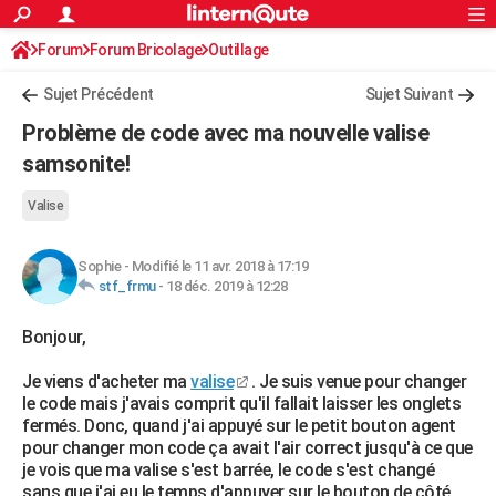
ACTUALITÉS
Forum
Forum Bricolage
Connexion
Outillage
S'inscrire
Rechercher
Société
Education
Villes
Politique
Faits Divers
Monde
+
SPORT
Sujet Précédent
Sujet Suivant
Football
Cyclisme
Forum
Coupe du monde 2026
Tennis
Rugby
CULTURE
Problème de code avec ma nouvelle valise
TNT
Cinéma
Musique
Programme TV
Streaming
Sorties cinéma
+
samsonite!
FINANCE
Impôts
Immobilier
Banque
Crédit
Retraite
Epargne
Risques naturels par ville
Assurance
AUTO
Valise
Réserver un essai
Berlines
Forum auto
Essais
Citadines
SUV
+
HIGH-TECH
Sophie
-
Modifié le 11 avr. 2018 à 17:19
stf_frmu
-
18 déc. 2019 à 12:28
Meilleur smartphone
Ordinateurs
Guide high-tech
Mobiles
Internet
Jeux vidéo
+
BRICOLAGE
Bonjour,
Aménagement intérieur
Cuisine
Jardinage
+
Forum
Extérieur
Salle de bains
Rangement
WEEK-END
Je viens d'acheter ma
valise
. Je suis venue pour changer
Escapades
Expositions
Week-end nature
Guides de France
Patrimoine
Musées
+
LIFESTYLE
le code mais j'avais comprit qu'il fallait laisser les onglets
fermés. Donc, quand j'ai appuyé sur le petit bouton agent
Bien-être
Mode
+
Art de vivre
Loisirs
Modes de vie
SANTE
pour changer mon code ça avait l'air correct jusqu'à ce que
je vois que ma valise s'est barrée, le code s'est changé
Guide de la santé
Médicaments
+
Alimentation
Maladies
Sommeil
VOYAGE
sans que j'ai eu le temps d'appuyer sur le bouton de côté.