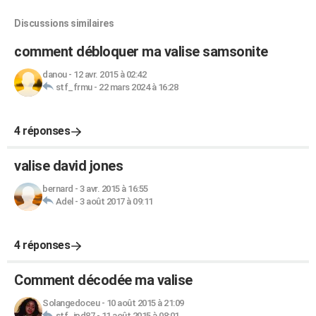
Discussions similaires
comment débloquer ma valise samsonite
danou
-
12 avr. 2015 à 02:42
stf_frmu
-
22 mars 2024 à 16:28
4 réponses
valise david jones
bernard
-
3 avr. 2015 à 16:55
Adel
-
3 août 2017 à 09:11
4 réponses
Comment décodée ma valise
Solangedoceu
-
10 août 2015 à 21:09
stf_jpd87
-
11 août 2015 à 08:01