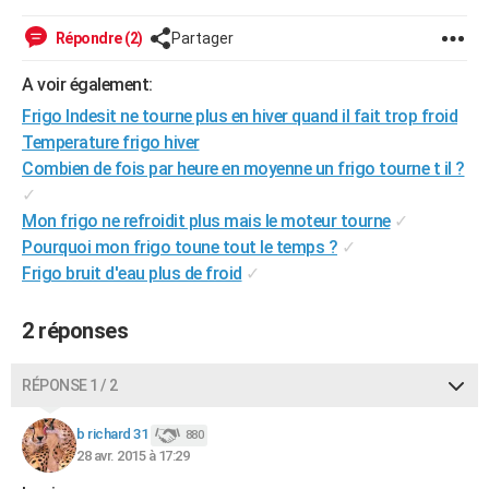
City break
Voyage de noces
Climat
Destinations
Voyage nature
Forum
+
PHOTO
Répondre (2)
Partager
GUIDES D'ACHAT
A voir également:
BONS PLANS
Frigo Indesit ne tourne plus en hiver quand il fait trop froid
Temperature frigo hiver
CARTE DE VOEUX
Combien de fois par heure en moyenne un frigo tourne t il ?
✓
Carte Bonne année
Carte Pâques
Carte de Noël
Carte Saint-Valentin
Carte d'anniversaire
DICTIONNAIRE
Mon frigo ne refroidit plus mais le moteur tourne
✓
Biographies
Expressions
Dictionnaire
Citations
Proverbes
Pourquoi mon frigo toune tout le temps ?
✓
PROGRAMME TV
Frigo bruit d'eau plus de froid
✓
COPAINS D'AVANT
2 réponses
Se connecter
Collèges
Universités
Service militaire
S'inscrire
Lycées
Primaires
Entreprises
Avis de recherche
AVIS DE DÉCÈS
FORUM
RÉPONSE 1 / 2
Lifestyle
Sport
Television
Cinema
Bricolage
Culture
Auto
Voyage
b richard 31
880
28 avr. 2015 à 17:29