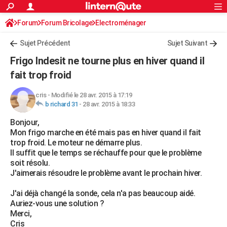
ACTUALITÉS
Forum
Forum Bricolage
Connexion
Electroménager
S'inscrire
Rechercher
Société
Education
Villes
Politique
Faits Divers
Monde
+
SPORT
Sujet Précédent
Sujet Suivant
Football
Cyclisme
Forum
Coupe du monde 2026
Tennis
Rugby
CULTURE
Frigo Indesit ne tourne plus en hiver quand il
TNT
Cinéma
Musique
Programme TV
Streaming
Sorties cinéma
+
fait trop froid
FINANCE
Impôts
Immobilier
Banque
Crédit
Retraite
Epargne
Risques naturels par ville
Assurance
AUTO
cris
-
Modifié le 28 avr. 2015 à 17:19
b richard 31
-
28 avr. 2015 à 18:33
Réserver un essai
Berlines
Forum auto
Essais
Citadines
SUV
+
HIGH-TECH
Bonjour,
Mon frigo marche en été mais pas en hiver quand il fait
Meilleur smartphone
Ordinateurs
Guide high-tech
Mobiles
Internet
Jeux vidéo
+
BRICOLAGE
trop froid. Le moteur ne démarre plus.
Il suffit que le temps se réchauffe pour que le problème
Aménagement intérieur
Cuisine
Jardinage
+
Forum
Extérieur
Salle de bains
Rangement
WEEK-END
soit résolu.
J'aimerais résoudre le problème avant le prochain hiver.
Escapades
Expositions
Week-end nature
Guides de France
Patrimoine
Musées
+
LIFESTYLE
J'ai déjà changé la sonde, cela n'a pas beaucoup aidé.
Bien-être
Mode
+
Art de vivre
Loisirs
Modes de vie
SANTE
Auriez-vous une solution ?
Merci,
Guide de la santé
Médicaments
+
Alimentation
Maladies
Sommeil
VOYAGE
Cris