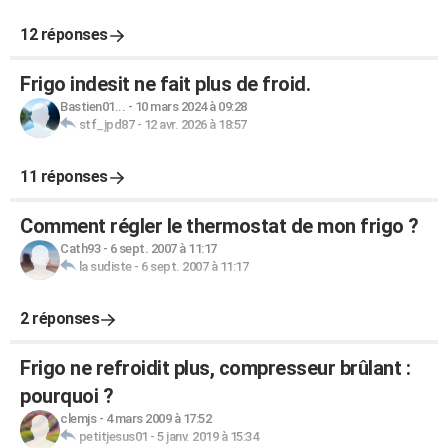
12 réponses
Frigo indesit ne fait plus de froid.
Bastien01...
-
10 mars 2024 à 09:28
stf_jpd87
-
12 avr. 2026 à 18:57
11 réponses
Comment régler le thermostat de mon frigo ?
Cath93
-
6 sept. 2007 à 11:17
la sudiste
-
6 sept. 2007 à 11:17
2 réponses
Frigo ne refroidit plus, compresseur brûlant :
pourquoi ?
clemjs
-
4 mars 2009 à 17:52
petitjesus01
-
5 janv. 2019 à 15:34