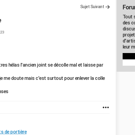
Foru
Sujet Suivant
Tout s
e
des c
discu
:23
proje
d'art
leur m
res hélas l'ancien joint se décolle mal et laisse par
e me doute mais c'est surtout pour enlever la colle
nses
s de portière