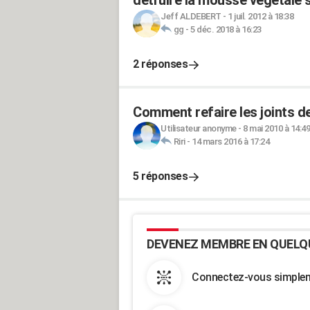
détruire la mousse végétale 
Jeff ALDEBERT
-
1 juil. 2012 à 18:38
gg
-
5 déc. 2018 à 16:23
2 réponses
Comment refaire les joints d
Utilisateur anonyme
-
8 mai 2010 à 14:49
Riri
-
14 mars 2016 à 17:24
5 réponses
DEVENEZ MEMBRE EN QUELQ
Connectez-vous simpleme