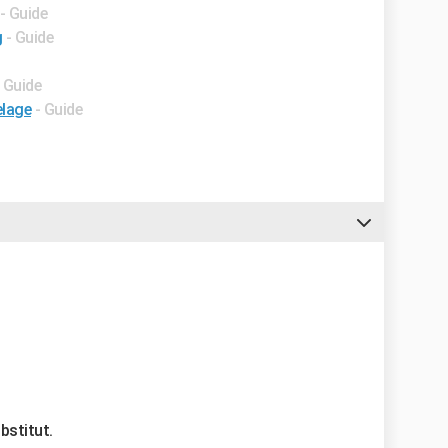
- Guide
g
- Guide
- Guide
elage
- Guide
bstitut.