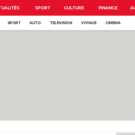
TUALITÉS
SPORT
CULTURE
FINANCE
A
SPORT
AUTO
TELEVISION
VOYAGE
CINEMA