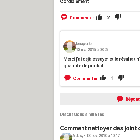
Cordialement
2
Commenter
lenaperle
13 mai 2015 à 08:25
Merci j'ai déjà essayer et le résulta
quantité de produit.
1
Commenter
Répond
Discussions similaires
Comment nettoyer des joint d
Aubsy
-
13 nov. 2010 à 10:17