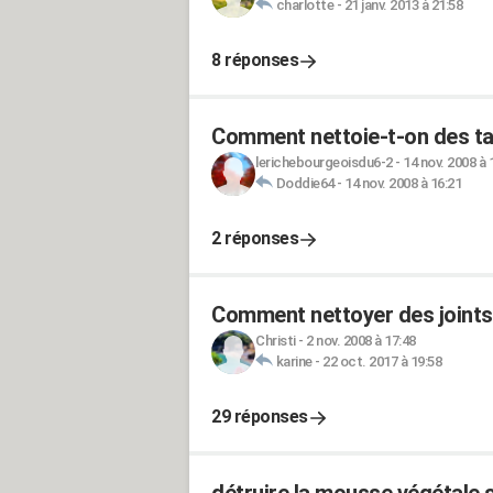
charlotte
-
21 janv. 2013 à 21:58
8 réponses
Comment nettoie-t-on des t
lerichebourgeoisdu6-2
-
14 nov. 2008 à 
Doddie64
-
14 nov. 2008 à 16:21
2 réponses
Comment nettoyer des joints 
Christi
-
2 nov. 2008 à 17:48
karine
-
22 oct. 2017 à 19:58
29 réponses