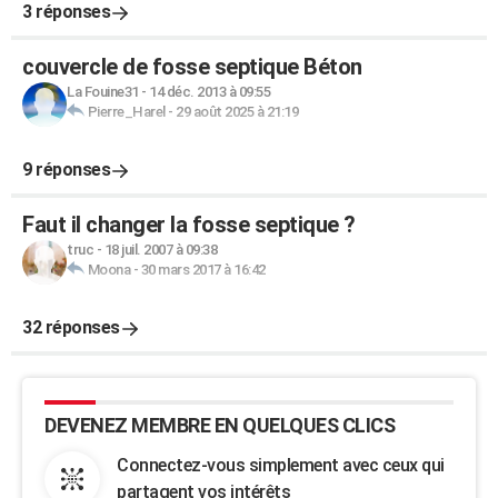
3 réponses
couvercle de fosse septique Béton
La Fouine31
-
14 déc. 2013 à 09:55
Pierre_Harel
-
29 août 2025 à 21:19
9 réponses
Faut il changer la fosse septique ?
truc
-
18 juil. 2007 à 09:38
Moona
-
30 mars 2017 à 16:42
32 réponses
DEVENEZ MEMBRE EN QUELQUES CLICS
Connectez-vous simplement avec ceux qui
partagent vos intérêts