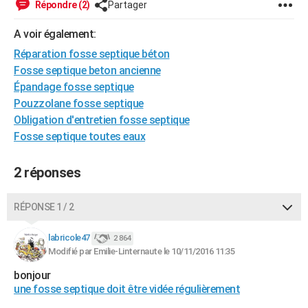
Répondre (2)
Partager
City break
Voyage de noces
Climat
Destinations
Voyage nature
Forum
+
PHOTO
A voir également:
GUIDES D'ACHAT
Réparation fosse septique béton
Fosse septique beton ancienne
BONS PLANS
Épandage fosse septique
CARTE DE VOEUX
Pouzzolane fosse septique
Obligation d'entretien fosse septique
Carte Bonne année
Carte Pâques
Carte de Noël
Carte Saint-Valentin
Carte d'anniversaire
DICTIONNAIRE
Fosse septique toutes eaux
Biographies
Expressions
Dictionnaire
Citations
Proverbes
PROGRAMME TV
2 réponses
COPAINS D'AVANT
RÉPONSE 1 / 2
Se connecter
Collèges
Universités
Service militaire
S'inscrire
Lycées
Primaires
Entreprises
Avis de recherche
AVIS DE DÉCÈS
labricole47
2 864
FORUM
Modifié par Emilie-Linternaute le 10/11/2016 11:35
Lifestyle
Sport
Television
Cinema
Bricolage
Culture
Auto
Voyage
bonjour
une fosse septique doit être vidée régulièrement