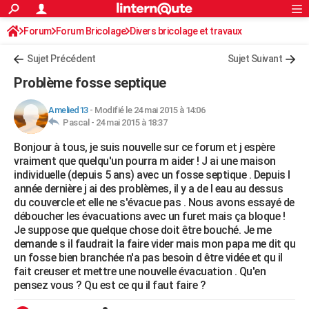
ACTUALITÉS
Forum
Forum Bricolage
Connexion
Divers bricolage et travaux
S'inscrire
Rechercher
Société
Education
Villes
Politique
Faits Divers
Monde
+
SPORT
Sujet Précédent
Sujet Suivant
Football
Cyclisme
Forum
Coupe du monde 2026
Tennis
Rugby
CULTURE
Problème fosse septique
TNT
Cinéma
Musique
Programme TV
Streaming
Sorties cinéma
+
FINANCE
Amelied13
-
Modifié le 24 mai 2015 à 14:06
Pascal -
24 mai 2015 à 18:37
Impôts
Immobilier
Banque
Crédit
Retraite
Epargne
Risques naturels par ville
Assurance
AUTO
Bonjour à tous, je suis nouvelle sur ce forum et j espère
Réserver un essai
Berlines
Forum auto
Essais
Citadines
SUV
+
HIGH-TECH
vraiment que quelqu'un pourra m aider ! J ai une maison
individuelle (depuis 5 ans) avec un fosse septique . Depuis l
Meilleur smartphone
Ordinateurs
Guide high-tech
Mobiles
Internet
Jeux vidéo
+
BRICOLAGE
année dernière j ai des problèmes, il y a de l eau au dessus
du couvercle et elle ne s'évacue pas . Nous avons essayé de
Aménagement intérieur
Cuisine
Jardinage
+
Forum
Extérieur
Salle de bains
Rangement
WEEK-END
déboucher les évacuations avec un furet mais ça bloque !
Je suppose que quelque chose doit être bouché. Je me
Escapades
Expositions
Week-end nature
Guides de France
Patrimoine
Musées
+
LIFESTYLE
demande s il faudrait la faire vider mais mon papa me dit qu
un fosse bien branchée n'a pas besoin d être vidée et qu il
Bien-être
Mode
+
Art de vivre
Loisirs
Modes de vie
SANTE
fait creuser et mettre une nouvelle évacuation . Qu'en
pensez vous ? Qu est ce qu il faut faire ?
Guide de la santé
Médicaments
+
Alimentation
Maladies
Sommeil
VOYAGE