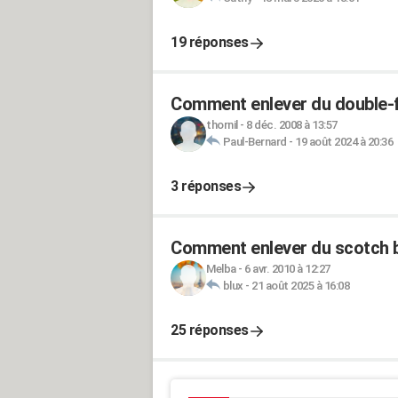
19 réponses
Comment enlever du double-f
thornil
-
8 déc. 2008 à 13:57
Paul-Bernard
-
19 août 2024 à 20:36
3 réponses
Comment enlever du scotch b
Melba
-
6 avr. 2010 à 12:27
blux
-
21 août 2025 à 16:08
25 réponses