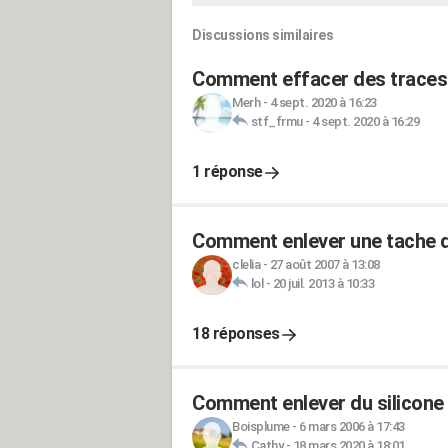
Discussions similaires
Comment effacer des traces 
Merh
-
4 sept. 2020 à 16:23
stf_frmu
-
4 sept. 2020 à 16:29
1 réponse
Comment enlever une tache d
clelia
-
27 août 2007 à 13:08
lol
-
20 juil. 2013 à 10:33
18 réponses
Comment enlever du silicone
Boisplume
-
6 mars 2006 à 17:43
Cathy
-
18 mars 2020 à 18:01