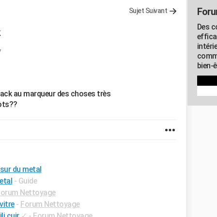
Foru
Sujet Suivant
Des c
k
effic
intéri
7
commu
bien-
pack au marqueur des choses très
ots??
 sur du metal
etal
- Guide
Forum Nettoyage
vitre
-
Forum Nettoyage
i cuir
✓
-
Forum Nettoyage