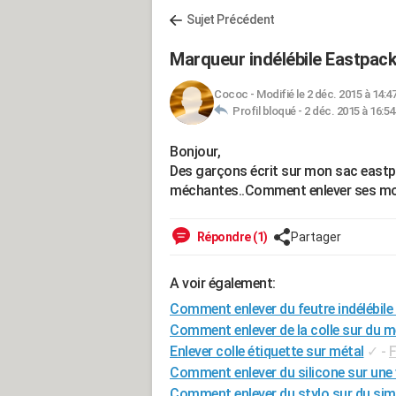
Sujet Précédent
Marqueur indélébile Eastpac
Cococ
-
Modifié le 2 déc. 2015 à 14:4
Profil bloqué -
2 déc. 2015 à 16:54
Bonjour,
Des garçons écrit sur mon sac east
méchantes..Comment enlever ses m
Répondre (1)
Partager
A voir également:
Comment enlever du feutre indélébile
Comment enlever de la colle sur du m
Enlever colle étiquette sur métal
✓
-
Comment enlever du silicone sur une 
Comment enlever du stylo sur du simil