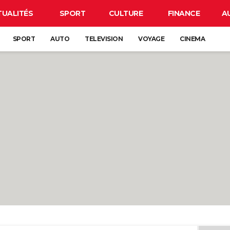
TUALITÉS
SPORT
CULTURE
FINANCE
A
SPORT
AUTO
TELEVISION
VOYAGE
CINEMA