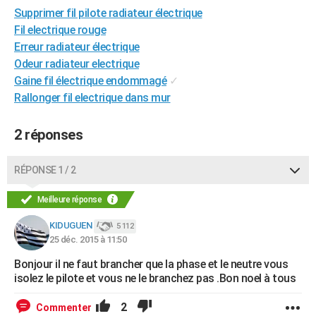
Supprimer fil pilote radiateur électrique
City break
Voyage de noces
Climat
Destinations
Voyage nature
Forum
+
PHOTO
Fil electrique rouge
GUIDES D'ACHAT
Erreur radiateur électrique
Odeur radiateur electrique
BONS PLANS
Gaine fil électrique endommagé
✓
Rallonger fil electrique dans mur
CARTE DE VOEUX
Carte Bonne année
Carte Pâques
Carte de Noël
Carte Saint-Valentin
Carte d'anniversaire
DICTIONNAIRE
2 réponses
Biographies
Expressions
Dictionnaire
Citations
Proverbes
PROGRAMME TV
RÉPONSE 1 / 2
COPAINS D'AVANT
Meilleure réponse
Se connecter
Collèges
Universités
Service militaire
S'inscrire
Lycées
Primaires
Entreprises
Avis de recherche
AVIS DE DÉCÈS
KIDUGUEN
5 112
25 déc. 2015 à 11:50
FORUM
Bonjour il ne faut brancher que la phase et le neutre vous
Lifestyle
Sport
Television
Cinema
Bricolage
Culture
Auto
Voyage
isolez le pilote et vous ne le branchez pas .Bon noel à tous
2
Commenter