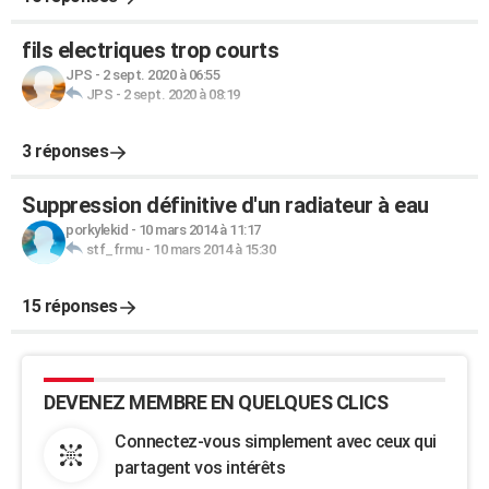
fils electriques trop courts
JPS
-
2 sept. 2020 à 06:55
JPS
-
2 sept. 2020 à 08:19
3 réponses
Suppression définitive d'un radiateur à eau
porkylekid
-
10 mars 2014 à 11:17
stf_frmu
-
10 mars 2014 à 15:30
15 réponses
DEVENEZ MEMBRE EN QUELQUES CLICS
Connectez-vous simplement avec ceux qui
partagent vos intérêts