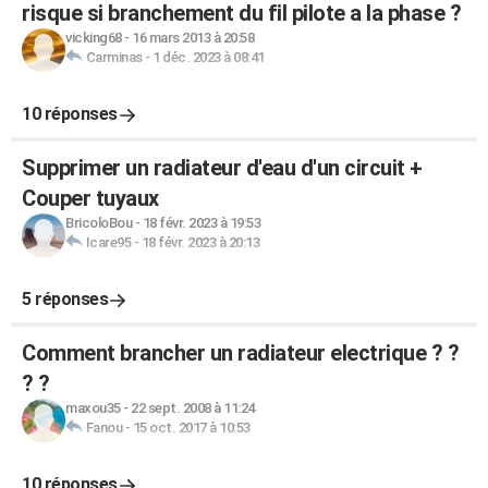
risque si branchement du fil pilote a la phase ?
vicking68
-
16 mars 2013 à 20:58
Carminas
-
1 déc. 2023 à 08:41
10 réponses
Supprimer un radiateur d'eau d'un circuit +
Couper tuyaux
BricoloBou
-
18 févr. 2023 à 19:53
Icare95
-
18 févr. 2023 à 20:13
5 réponses
Comment brancher un radiateur electrique ? ?
? ?
maxou35
-
22 sept. 2008 à 11:24
Fanou
-
15 oct. 2017 à 10:53
10 réponses