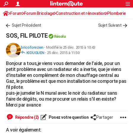
ACTUALITÉS
Forum
Forum Bricolage
Connexion
Construction et rénovation
S'inscrire
Plomberie
Rechercher
Société
Education
Villes
Politique
Faits Divers
Monde
+
SPORT
Sujet Précédent
Sujet Suivant
Football
Cyclisme
Forum
Coupe du monde 2026
Tennis
Rugby
CULTURE
SOS, FIL PILOTE
Résolu
TNT
Cinéma
Musique
Programme TV
Streaming
Sorties cinéma
+
FINANCE
bricoforezien
-
Modifié le 25 déc. 2015 à 10:43
KIDUGUEN
-
25 déc. 2015 à 11:50
Impôts
Immobilier
Banque
Crédit
Retraite
Epargne
Risques naturels par ville
Assurance
AUTO
Bonjour a tous,je viens vous demander de l'aide, pour un
Réserver un essai
Berlines
Forum auto
Essais
Citadines
SUV
+
HIGH-TECH
petit problème avec un radiateur elc a inertie, que je viens
d'installer en complément de mon chauffage central au
Meilleur smartphone
Ordinateurs
Guide high-tech
Mobiles
Internet
Jeux vidéo
+
BRICOLAGE
Gaz, le problème est que mon installation ne comporte pas
fil pilote.
Aménagement intérieur
Cuisine
Jardinage
+
Forum
Extérieur
Salle de bains
Rangement
WEEK-END
puis-je jumeler le N mural avec le noir du radiateur sans
faire de dégâts, ou me procurer un relais s'il en existe?
Escapades
Expositions
Week-end nature
Guides de France
Patrimoine
Musées
+
LIFESTYLE
Merci par avance
Bien-être
Mode
+
Art de vivre
Loisirs
Modes de vie
SANTE
Répondre (2)
Posez votre question
Partager
Guide de la santé
Médicaments
+
Alimentation
Maladies
Sommeil
VOYAGE
A voir également: