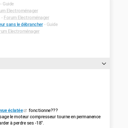
- Guide
um Electroménager
✓
-
Forum Electroménager
ur sans le débrancher
- Guide
rum Electroménager
vue éclatée
fonctionne???
essage le moteur compresseur tourne en permanence
arder à perdre ses -18°.