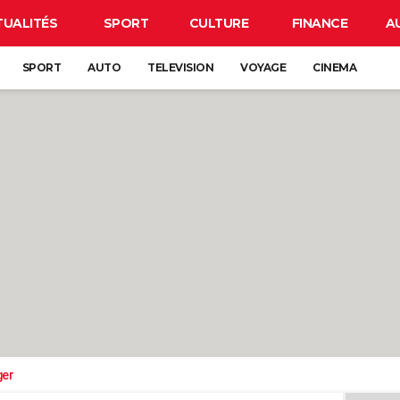
TUALITÉS
SPORT
CULTURE
FINANCE
A
SPORT
AUTO
TELEVISION
VOYAGE
CINEMA
ger