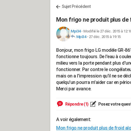
Sujet Précédent
Mon frigo ne produit plus de 
Mpi34
-
Modifié le 27 déc. 2015 à 12:1
Mpi34
-
27 déc. 2015 à 19:15
Bonjour, mon frigo LG modèle GR-8611
fonctionne toujours. De l'eau à couler 
milieu vers la porte pendant plus d'une
fonctionner. Par contre le congélate
mais on a l'impression qu'il ne se déc
quelqu'un pourra m'aider car en périod
Merci par avance.
Répondre (1)
Posez votre ques
A voir également:
Mon frigo ne produit plus de froid al