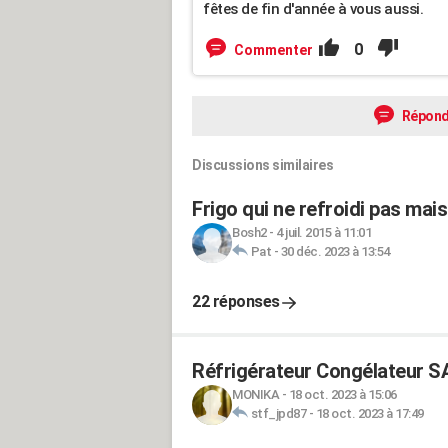
fêtes de fin d'année à vous aussi.
0
Commenter
Répond
Discussions similaires
Frigo qui ne refroidi pas mai
Bosh2
-
4 juil. 2015 à 11:01
Pat
-
30 déc. 2023 à 13:54
22 réponses
Réfrigérateur Congélateur S
MONIKA
-
18 oct. 2023 à 15:06
stf_jpd87
-
18 oct. 2023 à 17:49