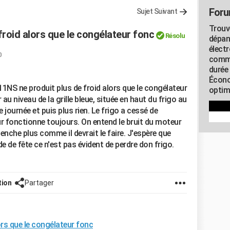
Foru
Sujet Suivant
Trouv
froid alors que le congélateur fonc
Résolu
dépan
élect
0
commu
durée
Écono
NS ne produit plus de froid alors que le congélateur
optimi
au niveau de la grille bleue, située en haut du frigo au
 journée et puis plus rien. Le frigo a cessé de
ur fonctionne toujours. On entend le bruit du moteur
lenche plus comme il devrait le faire. J'espère que
e de fête ce n'est pas évident de perdre don frigo.
tion
Partager
ors que le congélateur fonc