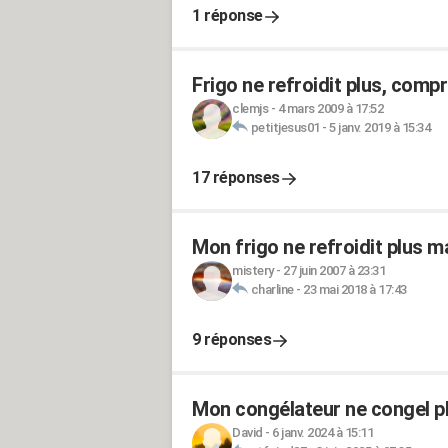
1 réponse
Frigo ne refroidit plus, comp
clemjs
-
4 mars 2009 à 17:52
petitjesus01
-
5 janv. 2019 à 15:34
17 réponses
Mon frigo ne refroidit plus m
mistery
-
27 juin 2007 à 23:31
charline
-
23 mai 2018 à 17:43
9 réponses
Mon congélateur ne congel p
David
-
6 janv. 2024 à 15:11