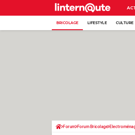
AC
BRICOLAGE
LIFESTYLE
CULTURE
Forum
Forum Bricolage
Electroména