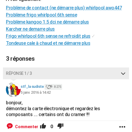
City break
Voyage de noces
Climat
Destinations
Voyage nature
Forum
+
PHOTO
Problème de contact (ne démarre plus) whirlpool awo447
Problème frigo whirlpool 6th sense
GUIDES D'ACHAT
Problème kangoo 1.5 dci ne démarre plus
Karcher ne demarre plus
BONS PLANS
Frigo whirlpool 6th sense ne refroidit plus
✓
CARTE DE VOEUX
Tondeuse cale à chaud et ne démarre plus
Carte Bonne année
Carte Pâques
Carte de Noël
Carte Saint-Valentin
Carte d'anniversaire
DICTIONNAIRE
3 réponses
Biographies
Expressions
Dictionnaire
Citations
Proverbes
PROGRAMME TV
RÉPONSE 1 / 3
COPAINS D'AVANT
stf_la sudiste
8 275
Se connecter
Collèges
Universités
Service militaire
S'inscrire
Lycées
Primaires
Entreprises
Avis de recherche
AVIS DE DÉCÈS
5 janv. 2016 à 14:42
bonjour,
FORUM
démontez la carte électronique et regardez les
Lifestyle
Sport
Television
Cinema
Bricolage
Culture
Auto
Voyage
composants .... certains ont du cramer !!!
0
Commenter