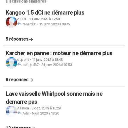
Discussions similaires
Kangoo 1.5 dCi ne démarre plus
cTITI
-
13 janv. 2020 à 17:58
renard31
-
15 janv. 2020 à 08:45
5 réponses
Karcher en panne : moteur ne démarre plus
dupont
-
11 janv. 2012 à 18:48
stf_jpd87
-
24 janv. 2026 à 07:53
8 réponses
Lave vaisselle Whirlpool sonne mais ne
demarre pas
Alisson
-
3 oct. 2019 à 10:29
Adri
-
6 juil. 2020 à 18:20