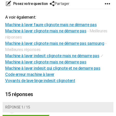
Posez votre question
Partager
City break
Voyage de noces
Climat
Destinations
Voyage nature
Forum
+
PHOTO
GUIDES D'ACHAT
A voir également:
Machine à laver faure clignote mais ne démarre pas
BONS PLANS
Machine à laver clignote mais ne démarre pas
- Meilleures
réponses
CARTE DE VOEUX
Machine à laver clignote mais ne démarre pas samsung
-
Carte Bonne année
Carte Pâques
Carte de Noël
Carte Saint-Valentin
Carte d'anniversaire
DICTIONNAIRE
Meilleures réponses
Machine à laver indesit clignote mais ne démarre pas
✓
Biographies
Expressions
Dictionnaire
Citations
Proverbes
PROGRAMME TV
Machine à laver clignote mais ne démarre pas
Machine à laver indesit qui clignote et ne demarre pas
COPAINS D'AVANT
Code erreur machine à laver
Se connecter
Collèges
Universités
Service militaire
S'inscrire
Lycées
Primaires
Entreprises
Avis de recherche
AVIS DE DÉCÈS
Voyants de lave linge indesit clignotent
FORUM
15 réponses
Lifestyle
Sport
Television
Cinema
Bricolage
Culture
Auto
Voyage
RÉPONSE 1 / 15