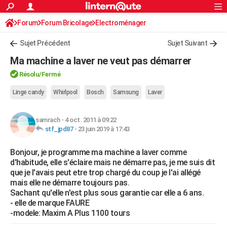
ACTUALITÉS
Forum
Forum Bricolage
Connexion
Electroménager
S'inscrire
Rechercher
Société
Education
Villes
Politique
Faits Divers
Monde
+
SPORT
Sujet Précédent
Sujet Suivant
Football
Cyclisme
Forum
Coupe du monde 2026
Tennis
Rugby
CULTURE
Ma machine a laver ne veut pas démarrer
TNT
Cinéma
Musique
Programme TV
Streaming
Sorties cinéma
+
FINANCE
Résolu
/Fermé
Impôts
Immobilier
Banque
Crédit
Retraite
Epargne
Risques naturels par ville
Assurance
Linge candy
Whirlpool
Bosch
Samsung
Laver
AUTO
Réserver un essai
Berlines
Forum auto
Essais
Citadines
SUV
+
HIGH-TECH
samrach
-
4 oct. 2011 à 09:22
stf_jpd87
-
23 juin 2019 à 17:43
Meilleur smartphone
Ordinateurs
Guide high-tech
Mobiles
Internet
Jeux vidéo
+
BRICOLAGE
Bonjour, je programme ma machine a laver comme
Aménagement intérieur
Cuisine
Jardinage
+
Forum
Extérieur
Salle de bains
Rangement
WEEK-END
d'habitude, elle s'éclaire mais ne démarre pas, je me suis dit
que je l'avais peut etre trop chargé du coup je l'ai allégé
Escapades
Expositions
Week-end nature
Guides de France
Patrimoine
Musées
+
LIFESTYLE
mais elle ne démarre toujours pas.
Sachant qu'elle n'est plus sous garantie car elle a 6 ans.
Bien-être
Mode
+
Art de vivre
Loisirs
Modes de vie
SANTE
- elle de marque FAURE
-modele: Maxim A Plus 1100 tours
Guide de la santé
Médicaments
+
Alimentation
Maladies
Sommeil
VOYAGE