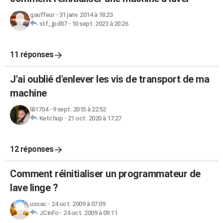
gauffeur
-
31 janv. 2014 à 18:23
stf_jpd87
-
10 sept. 2023 à 20:26
11 réponses
J'ai oublié d'enlever les vis de transport de ma
machine
lili1704
-
9 sept. 2015 à 22:52
Ketchup
-
21 oct. 2020 à 17:27
12 réponses
Comment réinitialiser un programmateur de
lave linge ?
ussac
-
24 oct. 2009 à 07:09
JCinFo
-
24 oct. 2009 à 09:11