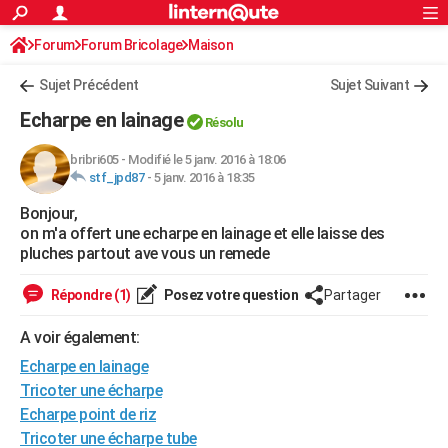
ACTUALITÉS
Forum
Forum Bricolage
Connexion
Maison
S'inscrire
Rechercher
Société
Education
Villes
Politique
Faits Divers
Monde
+
SPORT
Sujet Précédent
Sujet Suivant
Football
Cyclisme
Forum
Coupe du monde 2026
Tennis
Rugby
CULTURE
Echarpe en lainage
Résolu
TNT
Cinéma
Musique
Programme TV
Streaming
Sorties cinéma
+
FINANCE
bribri605
-
Modifié le 5 janv. 2016 à 18:06
stf_jpd87
-
5 janv. 2016 à 18:35
Impôts
Immobilier
Banque
Crédit
Retraite
Epargne
Risques naturels par ville
Assurance
AUTO
Bonjour,
Réserver un essai
Berlines
Forum auto
Essais
Citadines
SUV
+
HIGH-TECH
on m'a offert une echarpe en lainage et elle laisse des
pluches partout ave vous un remede
Meilleur smartphone
Ordinateurs
Guide high-tech
Mobiles
Internet
Jeux vidéo
+
BRICOLAGE
Répondre (1)
Posez votre question
Partager
Aménagement intérieur
Cuisine
Jardinage
+
Forum
Extérieur
Salle de bains
Rangement
WEEK-END
A voir également:
Escapades
Expositions
Week-end nature
Guides de France
Patrimoine
Musées
+
LIFESTYLE
Echarpe en lainage
Bien-être
Mode
+
Art de vivre
Loisirs
Modes de vie
Tricoter une écharpe
SANTE
Echarpe point de riz
Guide de la santé
Médicaments
+
Alimentation
Maladies
Sommeil
VOYAGE
Tricoter une écharpe tube