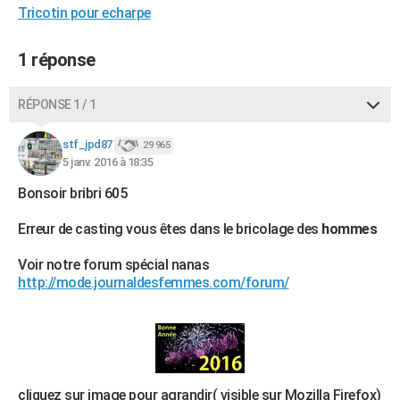
Tricotin pour echarpe
City break
Voyage de noces
Climat
Destinations
Voyage nature
Forum
+
PHOTO
1 réponse
GUIDES D'ACHAT
BONS PLANS
RÉPONSE 1 / 1
CARTE DE VOEUX
stf_jpd87
29 965
Carte Bonne année
Carte Pâques
Carte de Noël
Carte Saint-Valentin
Carte d'anniversaire
5 janv. 2016 à 18:35
DICTIONNAIRE
Bonsoir bribri 605
Biographies
Expressions
Dictionnaire
Citations
Proverbes
PROGRAMME TV
Erreur de casting vous êtes dans le bricolage des
hommes
COPAINS D'AVANT
Voir notre forum spécial nanas
Se connecter
Collèges
Universités
Service militaire
S'inscrire
Lycées
Primaires
Entreprises
Avis de recherche
AVIS DE DÉCÈS
http://mode.journaldesfemmes.com/forum/
FORUM
Lifestyle
Sport
Television
Cinema
Bricolage
Culture
Auto
Voyage
cliquez sur image pour agrandir( visible sur Mozilla Firefox)