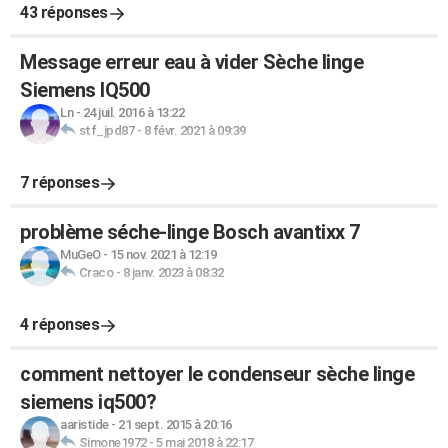
43 réponses
Message erreur eau à vider Sèche linge
Siemens IQ500
Ln
-
24 juil. 2016 à 13:22
stf_jpd87
-
8 févr. 2021 à 09:39
7 réponses
problème séche-linge Bosch avantixx 7
MuGeO
-
15 nov. 2021 à 12:19
Craco
-
8 janv. 2023 à 08:32
4 réponses
comment nettoyer le condenseur sèche linge
siemens iq500?
aaristide
-
21 sept. 2015 à 20:16
Simone1972
-
5 mai 2018 à 22:17