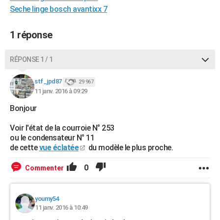
Seche linge bosch avantixx 7
City break
Voyage de noces
Climat
Destinations
Voyage nature
Forum
+
PHOTO
GUIDES D'ACHAT
1 réponse
BONS PLANS
RÉPONSE 1 / 1
CARTE DE VOEUX
stf_jpd87
29 967
Carte Bonne année
Carte Pâques
Carte de Noël
Carte Saint-Valentin
Carte d'anniversaire
DICTIONNAIRE
11 janv. 2016 à 09:29
Bonjour
Biographies
Expressions
Dictionnaire
Citations
Proverbes
PROGRAMME TV
Voir l'état de la courroie N° 253
COPAINS D'AVANT
ou le condensateur N° 11
de cette
vue éclatée
du modèle le plus proche.
Se connecter
Collèges
Universités
Service militaire
S'inscrire
Lycées
Primaires
Entreprises
Avis de recherche
AVIS DE DÉCÈS
0
Commenter
FORUM
Lifestyle
Sport
Television
Cinema
Bricolage
Culture
Auto
Voyage
youmy54
11 janv. 2016 à 10:49