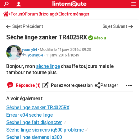
ACTUALITÉS
Forum
Forum Bricolage
Connexion
Electroménager
S'inscrire
Rechercher
Société
Education
Villes
Politique
Faits Divers
Monde
+
SPORT
Sujet Précédent
Sujet Suivant
Football
Cyclisme
Forum
Coupe du monde 2026
Tennis
Rugby
CULTURE
Sèche linge zanker TR4025RX
Résolu
TNT
Cinéma
Musique
Programme TV
Streaming
Sorties cinéma
+
FINANCE
youmy54
-
Modifié le 11 janv. 2016 à 09:23
youmy54
-
11 janv. 2016 à 10:49
Impôts
Immobilier
Banque
Crédit
Retraite
Epargne
Risques naturels par ville
Assurance
AUTO
Bonjour, mon
sèche linge
chauffe toujours mais le
Réserver un essai
Berlines
Forum auto
Essais
Citadines
SUV
+
HIGH-TECH
tambour ne tourne plus.
Meilleur smartphone
Ordinateurs
Guide high-tech
Mobiles
Internet
Jeux vidéo
+
BRICOLAGE
Répondre (1)
Posez votre question
Partager
Aménagement intérieur
Cuisine
Jardinage
+
Forum
Extérieur
Salle de bains
Rangement
WEEK-END
A voir également:
Escapades
Expositions
Week-end nature
Guides de France
Patrimoine
Musées
+
Sèche linge zanker TR4025RX
LIFESTYLE
Erreur e04 seche linge
Bien-être
Mode
+
Art de vivre
Loisirs
Modes de vie
SANTE
Seche linge fait disjoncter
✓
Sèche-linge siemens iq500 problème
✓
Guide de la santé
Médicaments
+
Alimentation
Maladies
Sommeil
VOYAGE
Seche linge siemens iq300