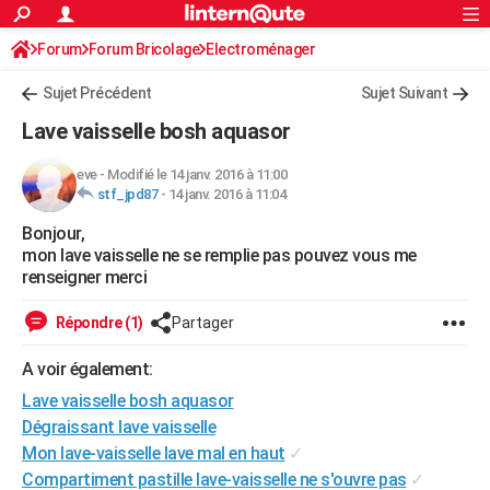
ACTUALITÉS
Forum
Forum Bricolage
Connexion
Electroménager
S'inscrire
Rechercher
Société
Education
Villes
Politique
Faits Divers
Monde
+
SPORT
Sujet Précédent
Sujet Suivant
Football
Cyclisme
Forum
Coupe du monde 2026
Tennis
Rugby
CULTURE
Lave vaisselle bosh aquasor
TNT
Cinéma
Musique
Programme TV
Streaming
Sorties cinéma
+
FINANCE
eve
-
Modifié le 14 janv. 2016 à 11:00
stf_jpd87
-
14 janv. 2016 à 11:04
Impôts
Immobilier
Banque
Crédit
Retraite
Epargne
Risques naturels par ville
Assurance
AUTO
Bonjour,
Réserver un essai
Berlines
Forum auto
Essais
Citadines
SUV
+
HIGH-TECH
mon lave vaisselle ne se remplie pas pouvez vous me
renseigner merci
Meilleur smartphone
Ordinateurs
Guide high-tech
Mobiles
Internet
Jeux vidéo
+
BRICOLAGE
Répondre (1)
Partager
Aménagement intérieur
Cuisine
Jardinage
+
Forum
Extérieur
Salle de bains
Rangement
WEEK-END
A voir également:
Escapades
Expositions
Week-end nature
Guides de France
Patrimoine
Musées
+
LIFESTYLE
Lave vaisselle bosh aquasor
Bien-être
Mode
+
Art de vivre
Loisirs
Modes de vie
Dégraissant lave vaisselle
SANTE
Mon lave-vaisselle lave mal en haut
✓
Guide de la santé
Médicaments
+
Alimentation
Maladies
Sommeil
VOYAGE
Compartiment pastille lave-vaisselle ne s'ouvre pas
✓