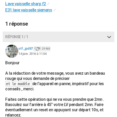
Lave vaisselle sharp f2
✓
City break
Voyage de noces
Climat
Destinations
Voyage nature
Forum
+
PHOTO
E31 lave vaisselle siemens
✓
GUIDES D'ACHAT
1 réponse
BONS PLANS
RÉPONSE 1 / 1
CARTE DE VOEUX
Carte Bonne année
Carte Pâques
Carte de Noël
Carte Saint-Valentin
Carte d'anniversaire
DICTIONNAIRE
stf_jpd87
29 968
14 janv. 2016 à 11:04
Biographies
Expressions
Dictionnaire
Citations
Proverbes
PROGRAMME TV
Bonjour
COPAINS D'AVANT
A la rédaction de votre message, vous avez un bandeau
rouge qui vous demande de préciser
Se connecter
Collèges
Universités
Service militaire
S'inscrire
Lycées
Primaires
Entreprises
Avis de recherche
AVIS DE DÉCÈS
de l'appareil en panne; impératif pour les
et le modèle
conseils , merci.
FORUM
Faites cette opération qui ne va vous prendre que 2mn .
Lifestyle
Sport
Television
Cinema
Bricolage
Culture
Auto
Voyage
Basculez sur l'arrière à 45° votre LV pendant 2mn. Faire
éventuellement un reset en appuyant sur départ 10s, et
relancez.