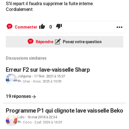
S'il repart il faudra supprimer la fuite interne.
Cordialement
0
Commenter
Répondre
Posez votre question
Discussions similaires
Erreur F2 sur lave-vaisselle Sharp
Johjuma
-
17 févr. 2021 à 15:37
Urve
-
4 nov. 2025 à 10:09
19 réponses
Programme P1 qui clignote lave vaisselle Beko
Lolo
-
16 mai 2018 à 22:34
Coco
-
2 juil. 2026 à 14:29