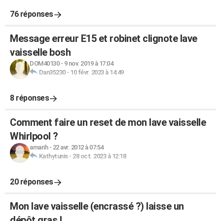
76 réponses
Message erreur E15 et robinet clignote lave
vaisselle bosh
DOM40130
-
9 nov. 2019 à 17:04
Dan35230
-
10 févr. 2023 à 14:49
8 réponses
Comment faire un reset de mon lave vaisselle
Whirlpool ?
amarih
-
22 avr. 2012 à 07:54
Kathytunis
-
28 oct. 2023 à 12:18
20 réponses
Mon lave vaisselle (encrassé ?) laisse un
dépôt gras !