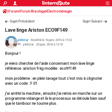
ACTUALITÉS
Forum
Forum Bricolage
Connexion
Electroménager
S'inscrire
Rechercher
Société
Education
Villes
Politique
Faits Divers
Monde
+
SPORT
Sujet Précédent
Sujet Suivant
Football
Cyclisme
Forum
Coupe du monde 2026
Tennis
Rugby
CULTURE
Lave linge Ariston ECO9F149
TNT
Cinéma
Musique
Programme TV
Streaming
Sorties cinéma
+
FINANCE
pk8star
-
Modifié le 14 janv. 2016 à 11:52
pk8star -
20 janv. 2016 à 13:15
Impôts
Immobilier
Banque
Crédit
Retraite
Epargne
Risques naturels par ville
Assurance
AUTO
Bonjour !
Réserver un essai
Berlines
Forum auto
Essais
Citadines
SUV
+
HIGH-TECH
je viens chercher de l'aide concernant mon lave linge
Meilleur smartphone
Ordinateurs
Guide high-tech
Mobiles
Internet
Jeux vidéo
+
BRICOLAGE
référence :ariston 9 kg modèle : eco9f149
Aménagement intérieur
Cuisine
Jardinage
+
Forum
Extérieur
Salle de bains
Rangement
WEEK-END
mon problème : en plein lavage tout c'est mis à clignoter
avec un code : F 01
Escapades
Expositions
Week-end nature
Guides de France
Patrimoine
Musées
+
LIFESTYLE
j'ai arrêté la machine , ensuite j'ai remis en marche sur un
Bien-être
Mode
+
Art de vivre
Loisirs
Modes de vie
SANTE
programme vidange et là le processus se déroule bien sauf
que le tambour ne tourne plus .
Guide de la santé
Médicaments
+
Alimentation
Maladies
Sommeil
VOYAGE