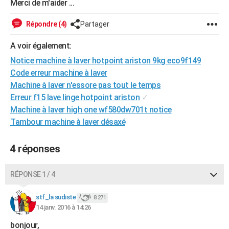
Merci de m'aider ...
City break
Voyage de noces
Climat
Destinations
Voyage nature
Forum
+
PHOTO
Répondre (4)
Partager
GUIDES D'ACHAT
A voir également:
BONS PLANS
Notice machine à laver hotpoint ariston 9kg eco9f149
Code erreur machine à laver
CARTE DE VOEUX
Machine à laver n'essore pas tout le temps
Carte Bonne année
Carte Pâques
Carte de Noël
Carte Saint-Valentin
Carte d'anniversaire
DICTIONNAIRE
Erreur f15 lave linge hotpoint ariston
✓
Machine à laver high one wf580dw701t notice
Biographies
Expressions
Dictionnaire
Citations
Proverbes
PROGRAMME TV
Tambour machine à laver désaxé
COPAINS D'AVANT
4 réponses
Se connecter
Collèges
Universités
Service militaire
S'inscrire
Lycées
Primaires
Entreprises
Avis de recherche
AVIS DE DÉCÈS
RÉPONSE 1 / 4
FORUM
Lifestyle
Sport
Television
Cinema
Bricolage
Culture
Auto
Voyage
stf_la sudiste
8 271
14 janv. 2016 à 14:26
bonjour,