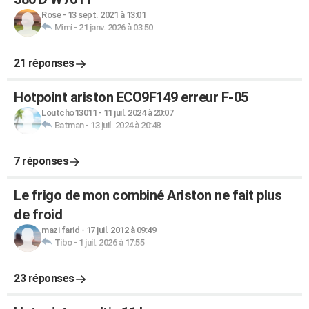
Rose
-
13 sept. 2021 à 13:01
Mimi
-
21 janv. 2026 à 03:50
21 réponses
Hotpoint ariston ECO9F149 erreur F-05
Loutcho13011
-
11 juil. 2024 à 20:07
Batman
-
13 juil. 2024 à 20:48
7 réponses
Le frigo de mon combiné Ariston ne fait plus
de froid
mazi farid
-
17 juil. 2012 à 09:49
Tibo
-
1 juil. 2026 à 17:55
23 réponses