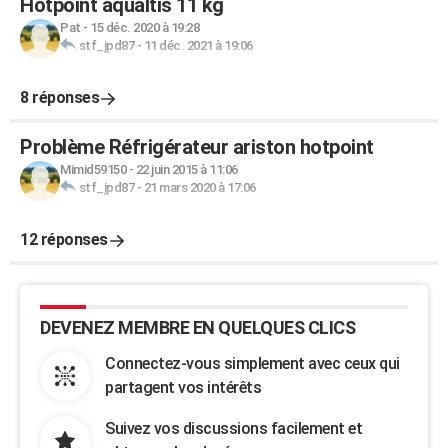
Hotpoint aqualtis 11 kg
Pat
-
15 déc. 2020 à 19:28
stf_jpd87
-
11 déc. 2021 à 19:06
8 réponses
Problème Réfrigérateur ariston hotpoint
Mimid59150
-
22 juin 2015 à 11:06
stf_jpd87
-
21 mars 2020 à 17:06
12 réponses
DEVENEZ MEMBRE EN QUELQUES CLICS
Connectez-vous simplement avec ceux qui
partagent vos intérêts
Suivez vos discussions facilement et