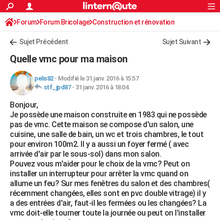
ACTUALITÉS
Forum
Forum Bricolage
Connexion
Construction et rénovation
S'inscrire
Rechercher
Société
Education
Villes
Politique
Faits Divers
Monde
+
SPORT
Sujet Précédent
Sujet Suivant
Football
Cyclisme
Forum
Coupe du monde 2026
Tennis
Rugby
CULTURE
Quelle vmc pour ma maison
TNT
Cinéma
Musique
Programme TV
Streaming
Sorties cinéma
+
FINANCE
pelis82
-
Modifié le 31 janv. 2016 à 15:57
stf_jpd87
-
31 janv. 2016 à 18:04
Impôts
Immobilier
Banque
Crédit
Retraite
Epargne
Risques naturels par ville
Assurance
AUTO
Bonjour,
Réserver un essai
Berlines
Forum auto
Essais
Citadines
SUV
+
HIGH-TECH
Je possède une maison construite en 1983 qui ne possède
pas de vmc. Cette maison se compose d'un salon, une
Meilleur smartphone
Ordinateurs
Guide high-tech
Mobiles
Internet
Jeux vidéo
+
BRICOLAGE
cuisine, une salle de bain, un wc et trois chambres, le tout
pour environ 100m2. Il y a aussi un foyer fermé ( avec
Aménagement intérieur
Cuisine
Jardinage
+
Forum
Extérieur
Salle de bains
Rangement
WEEK-END
arrivée d'air par le sous-sol) dans mon salon.
Pouvez vous m'aider pour le choix de la vmc? Peut on
Escapades
Expositions
Week-end nature
Guides de France
Patrimoine
Musées
+
LIFESTYLE
installer un interrupteur pour arrêter la vmc quand on
allume un feu? Sur mes fenêtres du salon et des chambres(
Bien-être
Mode
+
Art de vivre
Loisirs
Modes de vie
SANTE
récemment changées, elles sont en pvc double vitrage) il y
a des entrées d'air, faut-il les fermées ou les changées? La
Guide de la santé
Médicaments
+
Alimentation
Maladies
Sommeil
VOYAGE
vmc doit-elle tourner toute la journée ou peut on l'installer