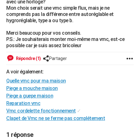
avec une horloge?
City break
Voyage de noces
Climat
Destinations
Voyage nature
Forum
+
Mon choix serait une vmc simple flux, mais je ne
PHOTO
comprends pas la différence entre autoréglable et
hygroréglable, type a ou type b.
GUIDES D'ACHAT
Merci beaucoup pour vos conseils.
BONS PLANS
P.S.: Je souhaiterais monter moi-même ma vmc, est-ce
possible car je suis assez bricoleur
CARTE DE VOEUX
Carte Bonne année
Carte Pâques
Carte de Noël
Carte Saint-Valentin
Carte d'anniversaire
DICTIONNAIRE
Répondre (1)
Partager
Biographies
Expressions
Dictionnaire
Citations
Proverbes
PROGRAMME TV
A voir également:
Quelle vmc pour ma maison
COPAINS D'AVANT
Piege a mouche maison
Se connecter
Collèges
Universités
Service militaire
S'inscrire
Lycées
Primaires
Entreprises
Avis de recherche
Piege a guepe maison
AVIS DE DÉCÈS
Reparation vmc
FORUM
Vmc cordelette fonctionnement
✓
Clapet de Vmc ne se ferme pas complétement
Lifestyle
Sport
Television
Cinema
Bricolage
Culture
Auto
Voyage
1 réponse