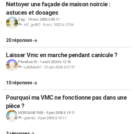
Nettoyer une façade de maison noircie :
astuces et dosages
Zag
-
19 nov. 2006 à 00:11
stf_jpd87
-
8 oct. 2023 à 17:56
20 réponses
Laisser Vmc en marche pendant canicule ?
Phoebus10
-
1 août 2024 à 12:18
Luikiluke01
-
21 juin 2026 à 07:27
10 réponses
Pourquoi ma VMC ne fonctionne pas dans une
pièce ?
MORGANE1983
-
9 juin 2008 à 19:11
gabriel
-
9 juin 2008 à 19:11
2 réponses