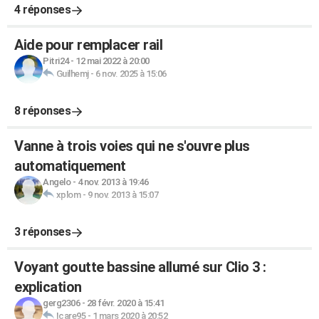
4 réponses
Aide pour remplacer rail
Pitri24
-
12 mai 2022 à 20:00
Guilhemj
-
6 nov. 2025 à 15:06
8 réponses
Vanne à trois voies qui ne s'ouvre plus
automatiquement
Angelo
-
4 nov. 2013 à 19:46
xplom
-
9 nov. 2013 à 15:07
3 réponses
Voyant goutte bassine allumé sur Clio 3 :
explication
gerg2306
-
28 févr. 2020 à 15:41
Icare95
-
1 mars 2020 à 20:52