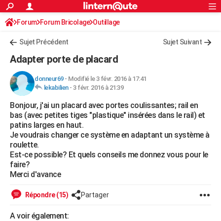
ACTUALITÉS
Forum
Forum Bricolage
Connexion
Outillage
S'inscrire
Rechercher
Société
Education
Villes
Politique
Faits Divers
Monde
+
SPORT
Sujet Précédent
Sujet Suivant
Football
Cyclisme
Forum
Coupe du monde 2026
Tennis
Rugby
CULTURE
Adapter porte de placard
TNT
Cinéma
Musique
Programme TV
Streaming
Sorties cinéma
+
FINANCE
donneur69
-
Modifié le 3 févr. 2016 à 17:41
lekabilien
-
3 févr. 2016 à 21:39
Impôts
Immobilier
Banque
Crédit
Retraite
Epargne
Risques naturels par ville
Assurance
AUTO
Bonjour, j'ai un placard avec portes coulissantes; rail en
Réserver un essai
Berlines
Forum auto
Essais
Citadines
SUV
+
HIGH-TECH
bas (avec petites tiges "plastique" insérées dans le rail) et
patins larges en haut.
Meilleur smartphone
Ordinateurs
Guide high-tech
Mobiles
Internet
Jeux vidéo
+
BRICOLAGE
Je voudrais changer ce système en adaptant un système à
roulette.
Aménagement intérieur
Cuisine
Jardinage
+
Forum
Extérieur
Salle de bains
Rangement
WEEK-END
Est-ce possible? Et quels conseils me donnez vous pour le
faire?
Escapades
Expositions
Week-end nature
Guides de France
Patrimoine
Musées
+
LIFESTYLE
Merci d'avance
Bien-être
Mode
+
Art de vivre
Loisirs
Modes de vie
SANTE
Répondre (15)
Partager
Guide de la santé
Médicaments
+
Alimentation
Maladies
Sommeil
VOYAGE
A voir également: