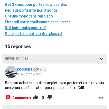
Rail 3 voies pour portes coulissantes
City break
Voyage de noces
Climat
Destinations
Voyage nature
Forum
+
PHOTO
Réglage porte intérieur 3 gonds
GUIDES D'ACHAT
Cheville molly dans rail placo
Fixer rail porte coulissante sans percer
BONS PLANS
Rail baie coulissante usé
Pose portes coulissantes placard
CARTE DE VOEUX
Carte Bonne année
Carte Pâques
Carte de Noël
Carte Saint-Valentin
Carte d'anniversaire
DICTIONNAIRE
15 réponses
Biographies
Expressions
Dictionnaire
Citations
Proverbes
PROGRAMME TV
RÉPONSE 1 / 15
COPAINS D'AVANT
KIDUGUEN
5 112
Se connecter
Collèges
Universités
Service militaire
S'inscrire
Lycées
Primaires
Entreprises
Avis de recherche
3 févr. 2016 à 19:00
AVIS DE DÉCÈS
Bonjour achetez un kit complet avec portes et rails et vous
FORUM
serez sur du résultat et pour pas plus cher .Cdlt
Lifestyle
Sport
Television
Cinema
Bricolage
Culture
Auto
Voyage
0
Commenter