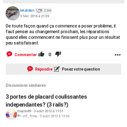
lekabilien
2 244
3 févr. 2016 à 21:39
De toute façon quand ça commence a poser problème, il
faut penser au changement prochain, les réparations
quand elles commencent ne finissent plus pour un résultat
peu satisfaisant.
0
Commenter
Répondre
Posez votre question
Discussions similaires
3 portes de placard coulissantes
independantes? (3 rails?)
mayon89
-
3 août 2012 à 11:51
stf_frmu
-
3 août 2012 à 12:34