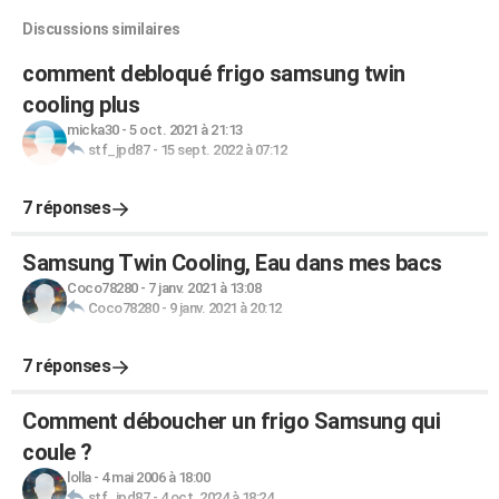
Discussions similaires
comment debloqué frigo samsung twin
cooling plus
micka30
-
5 oct. 2021 à 21:13
stf_jpd87
-
15 sept. 2022 à 07:12
7 réponses
Samsung Twin Cooling, Eau dans mes bacs
Coco78280
-
7 janv. 2021 à 13:08
Coco78280
-
9 janv. 2021 à 20:12
7 réponses
Comment déboucher un frigo Samsung qui
coule ?
lolla
-
4 mai 2006 à 18:00
stf_jpd87
-
4 oct. 2024 à 18:24