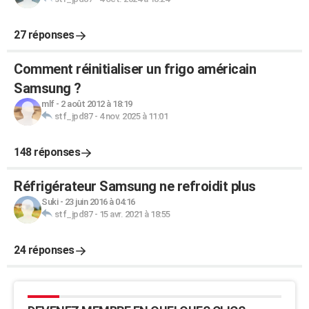
27 réponses
Comment réinitialiser un frigo américain
Samsung ?
mlf
-
2 août 2012 à 18:19
stf_jpd87
-
4 nov. 2025 à 11:01
148 réponses
Réfrigérateur Samsung ne refroidit plus
Suki
-
23 juin 2016 à 04:16
stf_jpd87
-
15 avr. 2021 à 18:55
24 réponses