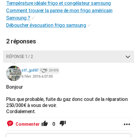
Température idéale frigo et congélateur samsung
City break
Voyage de noces
Climat
Destinations
Voyage nature
Forum
+
PHOTO
Comment trouver la panne de mon frigo américain
Samsung ?
✓
GUIDES D'ACHAT
Déboucher évacuation frigo samsung
✓
BONS PLANS
2 réponses
CARTE DE VOEUX
Carte Bonne année
Carte Pâques
Carte de Noël
Carte Saint-Valentin
Carte d'anniversaire
RÉPONSE 1 / 2
DICTIONNAIRE
Biographies
Expressions
Dictionnaire
Citations
Proverbes
PROGRAMME TV
stf_jpd87
29 970
6 févr. 2016 à 07:05
COPAINS D'AVANT
Bonjour
Se connecter
Collèges
Universités
Service militaire
S'inscrire
Lycées
Primaires
Entreprises
Avis de recherche
AVIS DE DÉCÈS
Plus que probable, fuite du gaz donc cout de la réparation
250/300€ à vous de voir.
FORUM
Cordialement.
Lifestyle
Sport
Television
Cinema
Bricolage
Culture
Auto
Voyage
0
Commenter