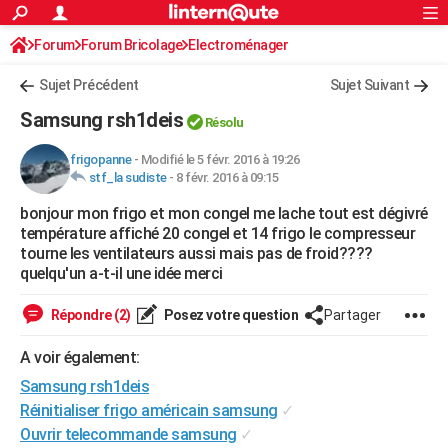
ACTUALITÉS
Forum
Forum Bricolage
Connexion
Electroménager
S'inscrire
Rechercher
Société
Education
Villes
Politique
Faits Divers
Monde
+
SPORT
Sujet Précédent
Sujet Suivant
Football
Cyclisme
Forum
Coupe du monde 2026
Tennis
Rugby
CULTURE
Samsung rsh1deis
Résolu
TNT
Cinéma
Musique
Programme TV
Streaming
Sorties cinéma
+
FINANCE
frigopanne
-
Modifié le 5 févr. 2016 à 19:26
stf_la sudiste
-
8 févr. 2016 à 09:15
Impôts
Immobilier
Banque
Crédit
Retraite
Epargne
Risques naturels par ville
Assurance
AUTO
bonjour mon frigo et mon congel me lache tout est dégivré
Réserver un essai
Berlines
Forum auto
Essais
Citadines
SUV
+
HIGH-TECH
température affiché 20 congel et 14 frigo le compresseur
tourne les ventilateurs aussi mais pas de froid????
Meilleur smartphone
Ordinateurs
Guide high-tech
Mobiles
Internet
Jeux vidéo
+
BRICOLAGE
quelqu'un a-t-il une idée merci
Aménagement intérieur
Cuisine
Jardinage
+
Forum
Extérieur
Salle de bains
Rangement
WEEK-END
Répondre (2)
Posez votre question
Partager
Escapades
Expositions
Week-end nature
Guides de France
Patrimoine
Musées
+
LIFESTYLE
A voir également:
Samsung rsh1deis
Bien-être
Mode
+
Art de vivre
Loisirs
Modes de vie
SANTE
Réinitialiser frigo américain samsung
✓
Guide de la santé
Médicaments
+
Alimentation
Maladies
Sommeil
VOYAGE
Ouvrir telecommande samsung
✓