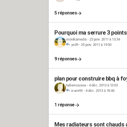
5 réponses
Pourquoi ma serrure 3 points
monikamedis
-
23 janv. 2011 à 13:34
ys09
-
25 janv. 2011 à 19:50
9 réponses
plan pour construire bbq à foy
hebemousse
-
4 déc. 2013 à 13:03
icare95
-
4 déc. 2013 à 18:46
1 réponse
Mes radiateurs sont chauds 