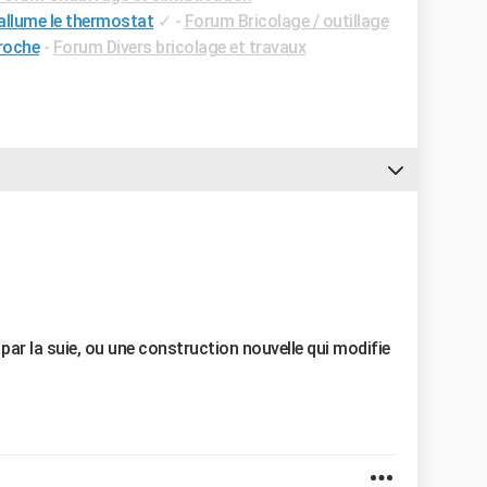
allume le thermostat
✓
-
Forum Bricolage / outillage
broche
-
Forum Divers bricolage et travaux
 par la suie, ou une construction nouvelle qui modifie