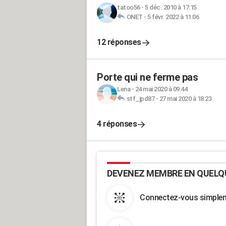
tatoo56
-
5 déc. 2010 à 17:15
ONET
-
5 févr. 2022 à 11:06
12 réponses
Porte qui ne ferme pas
Lena
-
24 mai 2020 à 09:44
stf_jpd87
-
27 mai 2020 à 18:23
4 réponses
DEVENEZ MEMBRE EN QUELQ
Connectez-vous simpleme