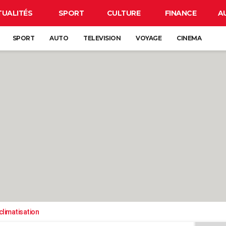
TUALITÉS
SPORT
CULTURE
FINANCE
A
SPORT
AUTO
TELEVISION
VOYAGE
CINEMA
climatisation