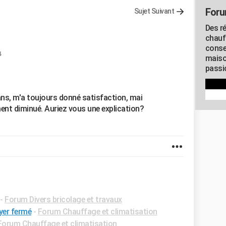
Foru
Sujet Suivant
Des r
chauf
conse
4
maiso
passio
ans, m'a toujours donné satisfaction, mai
ent diminué. Auriez vous une explication?
-
Forum Divers bricolage et travaux
yer fermé
-
Forum Chauffage et climatisation
Forum Chauffage et climatisation