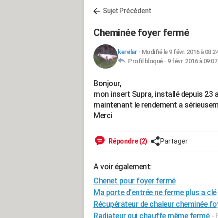
Sujet Précédent
Cheminée foyer fermé
kervilar
-
Modifié le 9 févr. 2016 à 08:2
Profil bloqué -
9 févr. 2016 à 09:07
Bonjour,
mon insert Supra, installé depuis 23 
maintenant le rendement a sérieusem
Merci
Répondre (2)
Partager
A voir également:
Chenet pour foyer fermé
Ma porte d'entrée ne ferme plus a clé
Récupérateur de chaleur cheminée fo
Radiateur qui chauffe même fermé
-