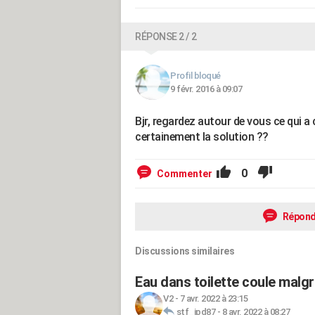
RÉPONSE 2 / 2
Profil bloqué
9 févr. 2016 à 09:07
Bjr, regardez autour de vous ce qui 
certainement la solution ??
0
Commenter
Répond
Discussions similaires
Eau dans toilette coule malgr
V2
-
7 avr. 2022 à 23:15
stf_jpd87
-
8 avr. 2022 à 08:27