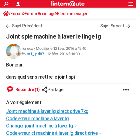
ACTUALITÉS
Forum
Forum Bricolage
Connexion
Electroménager
S'inscrire
Rechercher
Société
Education
Villes
Politique
Faits Divers
Monde
+
SPORT
Sujet Précédent
Sujet Suivant
Football
Cyclisme
Forum
Coupe du monde 2026
Tennis
Rugby
CULTURE
Joint spie machine à laver le linge lg
TNT
Cinéma
Musique
Programme TV
Streaming
Sorties cinéma
+
FINANCE
furieux
-
Modifié le 12 févr. 2016 à 15:40
stf_jpd87
-
12 févr. 2016 à 16:33
Impôts
Immobilier
Banque
Crédit
Retraite
Epargne
Risques naturels par ville
Assurance
AUTO
Bonjour,
Réserver un essai
Berlines
Forum auto
Essais
Citadines
SUV
+
HIGH-TECH
dans quel sens mettre le joint spi
Meilleur smartphone
Ordinateurs
Guide high-tech
Mobiles
Internet
Jeux vidéo
+
BRICOLAGE
Répondre (1)
Partager
Aménagement intérieur
Cuisine
Jardinage
+
Forum
Extérieur
Salle de bains
Rangement
WEEK-END
A voir également:
Escapades
Expositions
Week-end nature
Guides de France
Patrimoine
Musées
+
LIFESTYLE
Joint machine à laver lg direct drive 7kg
Bien-être
Mode
+
Art de vivre
Loisirs
Modes de vie
Code erreur machine a laver lg
SANTE
Changer joint machine à laver lg
✓
Guide de la santé
Médicaments
+
Alimentation
Maladies
Sommeil
VOYAGE
Code erreur cl machine à laver lg direct drive
✓