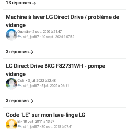
13 réponses
Machine à laver LG Direct Drive / problème de
vidange
Quentin
-
2 oct. 2020 à 21:47
stf_jpd87
-
10 sept. 2024 à 07:52
3 réponses
LG Direct Drive 8KG F82731WH - pompe
vidange
Colin
-
3 juil. 2022 à 22:48
stf_jpd87
-
5 juil. 2022 à 06:11
3 réponses
Code "LE" sur mon lave-linge LG
lili
-
18 oct. 2011 à 13:57
stf_jpd87
-
30 oct. 2018 à 07:41