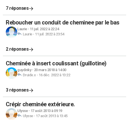
7 réponses
Reboucher un conduit de cheminee par le bas
Laurie
-
11 juil. 2022 à 22:24
Laurie
-
11 juil. 2022 à 23:54
2 réponses
Cheminée à insert coulissant (guillotine)
guydinky
-
20 mars 2018 à 14:00
Druide.x
-
16 déc. 2022 à 13:22
3 réponses
Crépir cheminée extérieure.
Ulysse
-
17 août 2013 à 09:19
Ulysse
-
17 août 2013 à 13:45