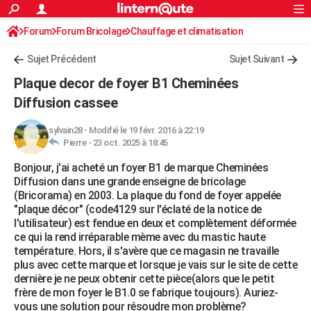
ACTUALITÉS
Forum
Forum Bricolage
Connexion
Chauffage et climatisation
S'inscrire
Rechercher
Société
Education
Villes
Politique
Faits Divers
Monde
+
SPORT
Sujet Précédent
Sujet Suivant
Football
Cyclisme
Forum
Coupe du monde 2026
Tennis
Rugby
CULTURE
Plaque decor de foyer B1 Cheminées
TNT
Cinéma
Musique
Programme TV
Streaming
Sorties cinéma
+
Diffusion cassee
FINANCE
Impôts
Immobilier
Banque
Crédit
Retraite
Epargne
Risques naturels par ville
Assurance
AUTO
sylvain28
-
Modifié le 19 févr. 2016 à 22:19
Pierre -
23 oct. 2025 à 18:45
Réserver un essai
Berlines
Forum auto
Essais
Citadines
SUV
+
HIGH-TECH
Bonjour, j'ai acheté un foyer B1 de marque Cheminées
Diffusion dans une grande enseigne de bricolage
Meilleur smartphone
Ordinateurs
Guide high-tech
Mobiles
Internet
Jeux vidéo
+
BRICOLAGE
(Bricorama) en 2003. La plaque du fond de foyer appelée
"plaque décor" (code4129 sur l'éclaté de la notice de
Aménagement intérieur
Cuisine
Jardinage
+
Forum
Extérieur
Salle de bains
Rangement
WEEK-END
l'utilisateur) est fendue en deux et complètement déformée
ce qui la rend irréparable mème avec du mastic haute
Escapades
Expositions
Week-end nature
Guides de France
Patrimoine
Musées
+
LIFESTYLE
température. Hors, il s'avère que ce magasin ne travaille
plus avec cette marque et lorsque je vais sur le site de cette
Bien-être
Mode
+
Art de vivre
Loisirs
Modes de vie
SANTE
dernière je ne peux obtenir cette pièce(alors que le petit
frère de mon foyer le B1.0 se fabrique toujours). Auriez-
Guide de la santé
Médicaments
+
Alimentation
Maladies
Sommeil
VOYAGE
vous une solution pour résoudre mon problème?