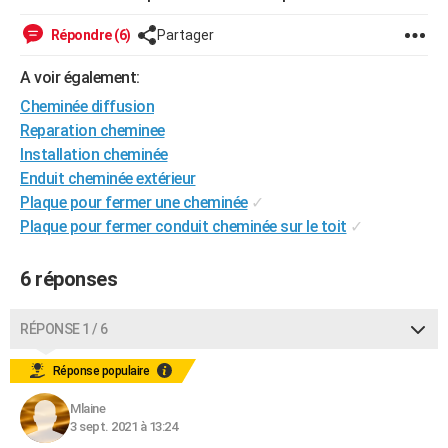
City break
Voyage de noces
Climat
Destinations
Voyage nature
Forum
+
PHOTO
Répondre (6)
Partager
GUIDES D'ACHAT
A voir également:
BONS PLANS
Cheminée diffusion
Reparation cheminee
CARTE DE VOEUX
Installation cheminée
Enduit cheminée extérieur
Carte Bonne année
Carte Pâques
Carte de Noël
Carte Saint-Valentin
Carte d'anniversaire
DICTIONNAIRE
Plaque pour fermer une cheminée
✓
Biographies
Expressions
Dictionnaire
Citations
Proverbes
Plaque pour fermer conduit cheminée sur le toit
✓
PROGRAMME TV
COPAINS D'AVANT
6 réponses
Se connecter
Collèges
Universités
Service militaire
S'inscrire
Lycées
Primaires
Entreprises
Avis de recherche
AVIS DE DÉCÈS
RÉPONSE 1 / 6
FORUM
Réponse populaire
Lifestyle
Sport
Television
Cinema
Bricolage
Culture
Auto
Voyage
Mlaine
3 sept. 2021 à 13:24