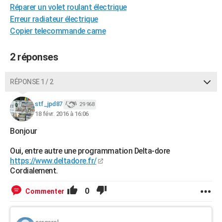
Réparer un volet roulant électrique
City break
Voyage de noces
Climat
Destinations
Voyage nature
Forum
+
PHOTO
Erreur radiateur électrique
Copier telecommande came
GUIDES D'ACHAT
BONS PLANS
2 réponses
CARTE DE VOEUX
RÉPONSE 1 / 2
Carte Bonne année
Carte Pâques
Carte de Noël
Carte Saint-Valentin
Carte d'anniversaire
DICTIONNAIRE
stf_jpd87
29 968
Biographies
Expressions
Dictionnaire
Citations
Proverbes
PROGRAMME TV
18 févr. 2016 à 16:06
Bonjour
COPAINS D'AVANT
Se connecter
Collèges
Universités
Service militaire
S'inscrire
Lycées
Primaires
Entreprises
Avis de recherche
Oui, entre autre une programmation Delta-dore
AVIS DE DÉCÈS
https://www.deltadore.fr/
Cordialement.
FORUM
Lifestyle
Sport
Television
Cinema
Bricolage
Culture
Auto
Voyage
0
Commenter