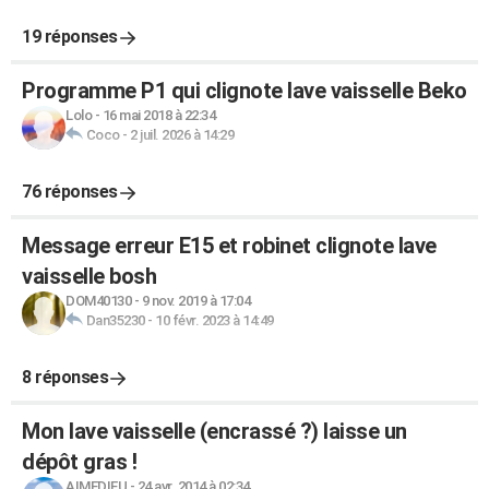
19 réponses
Programme P1 qui clignote lave vaisselle Beko
Lolo
-
16 mai 2018 à 22:34
Coco
-
2 juil. 2026 à 14:29
76 réponses
Message erreur E15 et robinet clignote lave
vaisselle bosh
DOM40130
-
9 nov. 2019 à 17:04
Dan35230
-
10 févr. 2023 à 14:49
8 réponses
Mon lave vaisselle (encrassé ?) laisse un
dépôt gras !
AIMEDIEU
-
24 avr. 2014 à 02:34