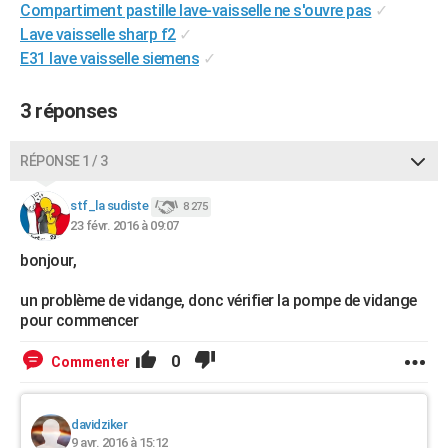
Compartiment pastille lave-vaisselle ne s'ouvre pas
✓
City break
Voyage de noces
Climat
Destinations
Voyage nature
Forum
+
PHOTO
Lave vaisselle sharp f2
✓
E31 lave vaisselle siemens
✓
GUIDES D'ACHAT
BONS PLANS
3 réponses
CARTE DE VOEUX
RÉPONSE 1 / 3
Carte Bonne année
Carte Pâques
Carte de Noël
Carte Saint-Valentin
Carte d'anniversaire
DICTIONNAIRE
stf_la sudiste
8 275
Biographies
Expressions
Dictionnaire
Citations
Proverbes
23 févr. 2016 à 09:07
PROGRAMME TV
bonjour,
COPAINS D'AVANT
un problème de vidange, donc vérifier la pompe de vidange
Se connecter
Collèges
Universités
Service militaire
S'inscrire
Lycées
Primaires
Entreprises
Avis de recherche
AVIS DE DÉCÈS
pour commencer
FORUM
0
Commenter
Lifestyle
Sport
Television
Cinema
Bricolage
Culture
Auto
Voyage
davidziker
9 avr. 2016 à 15:12