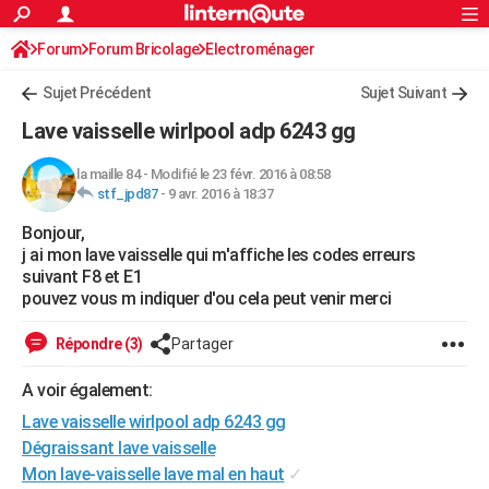
ACTUALITÉS
Forum
Forum Bricolage
Connexion
Electroménager
S'inscrire
Rechercher
Société
Education
Villes
Politique
Faits Divers
Monde
+
SPORT
Sujet Précédent
Sujet Suivant
Football
Cyclisme
Forum
Coupe du monde 2026
Tennis
Rugby
CULTURE
Lave vaisselle wirlpool adp 6243 gg
TNT
Cinéma
Musique
Programme TV
Streaming
Sorties cinéma
+
FINANCE
la maille 84
-
Modifié le 23 févr. 2016 à 08:58
stf_jpd87
-
9 avr. 2016 à 18:37
Impôts
Immobilier
Banque
Crédit
Retraite
Epargne
Risques naturels par ville
Assurance
AUTO
Bonjour,
Réserver un essai
Berlines
Forum auto
Essais
Citadines
SUV
+
HIGH-TECH
j ai mon lave vaisselle qui m'affiche les codes erreurs
suivant F8 et E1
Meilleur smartphone
Ordinateurs
Guide high-tech
Mobiles
Internet
Jeux vidéo
+
BRICOLAGE
pouvez vous m indiquer d'ou cela peut venir merci
Aménagement intérieur
Cuisine
Jardinage
+
Forum
Extérieur
Salle de bains
Rangement
WEEK-END
Répondre (3)
Partager
Escapades
Expositions
Week-end nature
Guides de France
Patrimoine
Musées
+
LIFESTYLE
A voir également:
Lave vaisselle wirlpool adp 6243 gg
Bien-être
Mode
+
Art de vivre
Loisirs
Modes de vie
SANTE
Dégraissant lave vaisselle
Guide de la santé
Médicaments
+
Alimentation
Maladies
Sommeil
VOYAGE
Mon lave-vaisselle lave mal en haut
✓