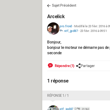
Sujet Précédent
Arcelick
pro.froid
-
Modifié le 23 févr. 2016 à 0
stf_jpd87
-
23 févr. 2016 à 09:51
Bonjour,
bonjour le moteur ne démarre pas de 
seconde
Répondre (1)
Partager
1 réponse
RÉPONSE 1 / 1
stf_jpd87
29 960