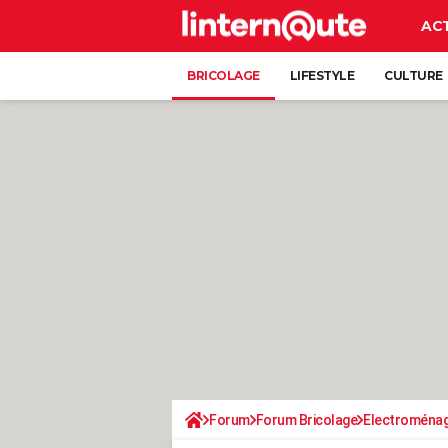
AC
BRICOLAGE
LIFESTYLE
CULTURE
Forum
Forum Bricolage
Electroména