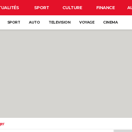
TUALITÉS
SPORT
CULTURE
FINANCE
A
SPORT
AUTO
TELEVISION
VOYAGE
CINEMA
ger