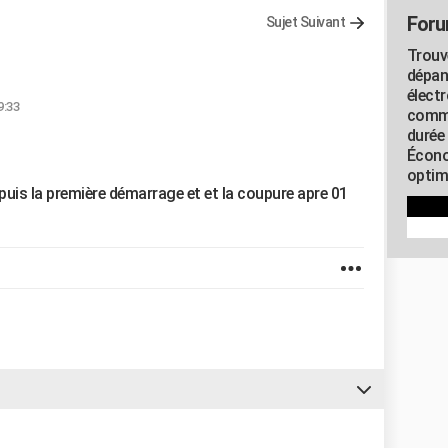
Foru
Sujet Suivant
Trouv
dépan
élect
9:33
commu
durée
Écono
optimi
puis la première démarrage et et la coupure apre 01