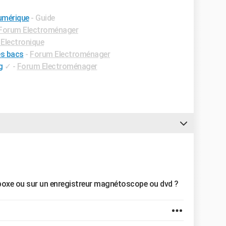
umérique
- Guide
Forum Electroménager
Electronique
s bacs
-
Forum Electroménager
g
✓
-
Forum Electroménager
a boxe ou sur un enregistreur magnétoscope ou dvd ?