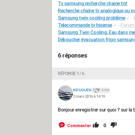
Tv samsung recherche chaine tnt
Recherche chaîne tv analogique ou n
Samsung twin cooling problème
✓
-
Telecommande tv hisense
✓
-
Forum 
Samsung Twin Cooling, Eau dans me
Déboucher évacuation frigo samsun
6 réponses
RÉPONSE 1 / 6
KIDUGUEN
5 110
2 mars 2016 à 14:19
Bonjour enregistrer sur quoi ? sur l
0
Commenter