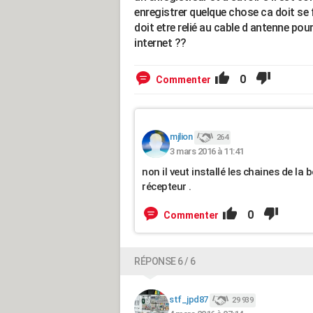
enregistrer quelque chose ca doit se fa
doit etre relié au cable d antenne po
internet ??
0
Commenter
mjlion
264
3 mars 2016 à 11:41
non il veut installé les chaines de la b
récepteur .
0
Commenter
RÉPONSE 6 / 6
stf_jpd87
29 939