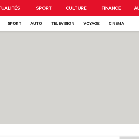
TUALITÉS
SPORT
CULTURE
FINANCE
A
SPORT
AUTO
TELEVISION
VOYAGE
CINEMA