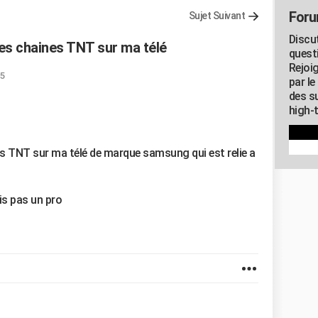
Foru
Sujet Suivant
Discu
 les chaines TNT sur ma télé
quest
Rejoi
15
par l
des su
high-
ines TNT sur ma télé de marque samsung qui est relie a
is pas un pro