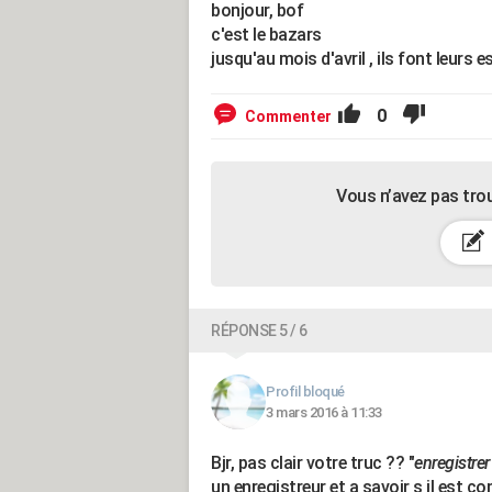
bonjour, bof
c'est le bazars
jusqu'au mois d'avril , ils font leurs es
0
Commenter
Vous n’avez pas tro
RÉPONSE 5 / 6
Profil bloqué
3 mars 2016 à 11:33
Bjr, pas clair votre truc ?? "
enregistre
un enregistreur et a savoir s il est 