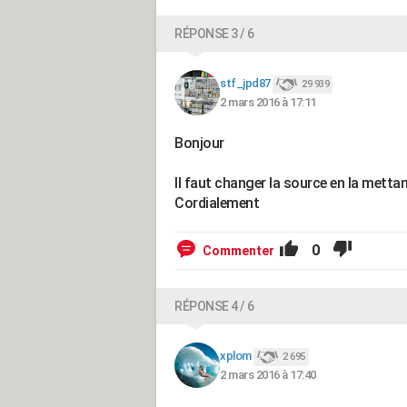
RÉPONSE 3 / 6
stf_jpd87
29 939
2 mars 2016 à 17:11
Bonjour
Il faut changer la source en la mettan
Cordialement
0
Commenter
RÉPONSE 4 / 6
xplom
2 695
2 mars 2016 à 17:40