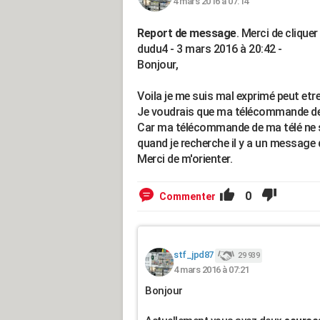
4 mars 2016 à 07:14
Report de message
. Merci de cliqu
dudu4 - 3 mars 2016 à 20:42 -
Bonjour,
Voila je me suis mal exprimé peut etre
Je voudrais que ma télécommande de 
Car ma télécommande de ma télé ne sert
quand je recherche il y a un message 
Merci de m'orienter.
0
Commenter
stf_jpd87
29 939
4 mars 2016 à 07:21
Bonjour