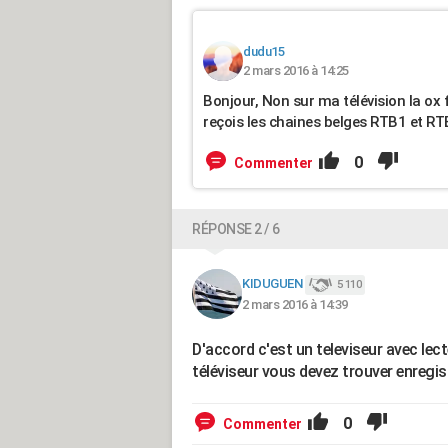
dudu15
2 mars 2016 à 14:25
Bonjour, Non sur ma télévision la ox
reçois les chaines belges RTB1 et R
0
Commenter
RÉPONSE 2 / 6
KIDUGUEN
5 110
2 mars 2016 à 14:39
D'accord c'est un televiseur avec lec
téléviseur vous devez trouver enregist
0
Commenter