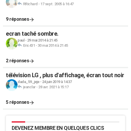
RRichard
-
17 sept. 2005 à 16:47
9 réponses
ecran taché sombre.
paul
-
29 mai 2014 à 21:45
Eric431
-
30 mai 2014 à 21:45
2 réponses
télévision LG , plus d'affichage, écran tout noir
dada_59_jeje
-
24 juin 2019 à 14:37
jeanclar
-
28 avr. 2021 à 15:17
5 réponses
DEVENEZ MEMBRE EN QUELQUES CLICS