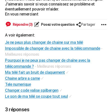
J'aimerais savoir si vous connaissez se problème et
City break
Voyage de noces
Climat
Destinations
Voyage nature
Forum
+
PHOTO
éventuellement pouvoir m'aider.
En vous remerciant
GUIDES D'ACHAT
Répondre (3)
Posez votre question
Partager
BONS PLANS
A voir également:
CARTE DE VOEUX
Je ne peux plus changer de chaine sur ma télé
Carte Bonne année
Carte Pâques
Carte de Noël
Carte Saint-Valentin
Carte d'anniversaire
DICTIONNAIRE
Impossible de changer de chaine avec la télécommande
-
Meilleures réponses
Biographies
Expressions
Dictionnaire
Citations
Proverbes
PROGRAMME TV
Pourquoi je ne peux pas changer de chaîne avec la
télécommande ?
- Meilleures réponses
COPAINS D'AVANT
Ma télé fait un bruit de claquement
✓
Se connecter
Collèges
Universités
Service militaire
S'inscrire
Lycées
Primaires
Entreprises
Avis de recherche
AVIS DE DÉCÈS
Chaine arbre a came
✓
Tele numerique
FORUM
Changer code valise spilbergen
✓
Lifestyle
Sport
Television
Cinema
Bricolage
Culture
Auto
Voyage
Le son de ma télé se coupe tout seul
✓
3 réponses