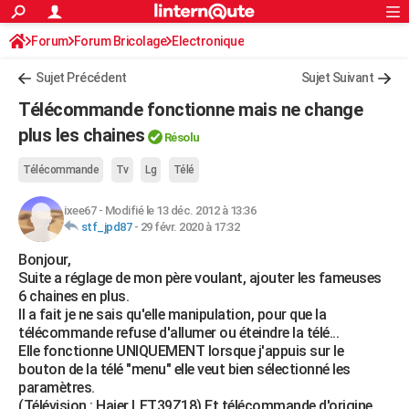
ACTUALITÉS
Forum
Forum Bricolage
Connexion
Electronique
S'inscrire
Rechercher
Société
Education
Villes
Politique
Faits Divers
Monde
+
SPORT
Sujet Précédent
Sujet Suivant
Football
Cyclisme
Forum
Coupe du monde 2026
Tennis
Rugby
CULTURE
Télécommande fonctionne mais ne change
TNT
Cinéma
Musique
Programme TV
Streaming
Sorties cinéma
+
plus les chaines
FINANCE
Résolu
Impôts
Immobilier
Banque
Crédit
Retraite
Epargne
Risques naturels par ville
Assurance
AUTO
Télécommande
Tv
Lg
Télé
Réserver un essai
Berlines
Forum auto
Essais
Citadines
SUV
+
HIGH-TECH
ixee67
-
Modifié le 13 déc. 2012 à 13:36
stf_jpd87
-
29 févr. 2020 à 17:32
Meilleur smartphone
Ordinateurs
Guide high-tech
Mobiles
Internet
Jeux vidéo
+
BRICOLAGE
Bonjour,
Suite a réglage de mon père voulant, ajouter les fameuses
Aménagement intérieur
Cuisine
Jardinage
+
Forum
Extérieur
Salle de bains
Rangement
WEEK-END
6 chaines en plus.
Il a fait je ne sais qu'elle manipulation, pour que la
Escapades
Expositions
Week-end nature
Guides de France
Patrimoine
Musées
+
LIFESTYLE
télécommande refuse d'allumer ou éteindre la télé...
Elle fonctionne UNIQUEMENT lorsque j'appuis sur le
Bien-être
Mode
+
Art de vivre
Loisirs
Modes de vie
SANTE
bouton de la télé "menu" elle veut bien sélectionné les
paramètres.
Guide de la santé
Médicaments
+
Alimentation
Maladies
Sommeil
VOYAGE
(Télévision : Haier LET39Z18) Et télécommande d'origine.