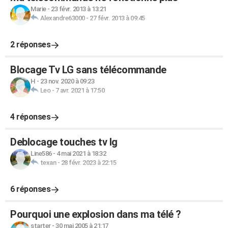
Marie
-
23 févr. 2013 à 13:21
Alexandre63000
-
27 févr. 2013 à 09:45
2 réponses
Blocage Tv LG sans télécommande
H
-
23 nov. 2020 à 09:23
Leo
-
7 avr. 2021 à 17:50
4 réponses
Deblocage touches tv lg
Line586
-
4 mai 2021 à 18:32
texan
-
28 févr. 2023 à 22:15
6 réponses
Pourquoi une explosion dans ma télé ?
starter
-
30 mai 2005 à 21:17