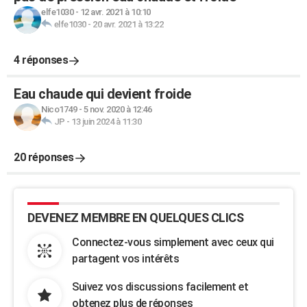
elfe1030
-
12 avr. 2021 à 10:10
elfe1030
-
20 avr. 2021 à 13:22
4 réponses
Eau chaude qui devient froide
Nico1749
-
5 nov. 2020 à 12:46
JP
-
13 juin 2024 à 11:30
20 réponses
DEVENEZ MEMBRE EN QUELQUES CLICS
Connectez-vous simplement avec ceux qui
partagent vos intérêts
Suivez vos discussions facilement et
obtenez plus de réponses