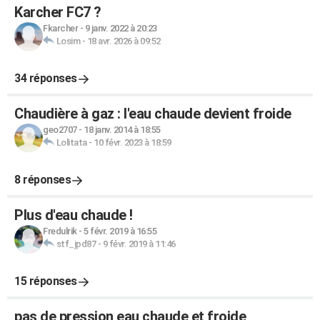
Karcher FC7 ?
Fkarcher
-
9 janv. 2022 à 20:23
Losim
-
18 avr. 2026 à 09:52
34 réponses
Chaudière à gaz : l'eau chaude devient froide
geo2707
-
18 janv. 2014 à 18:55
Lolitata
-
10 févr. 2023 à 18:59
8 réponses
Plus d'eau chaude !
Fredulrik
-
5 févr. 2019 à 16:55
stf_jpd87
-
9 févr. 2019 à 11:46
15 réponses
pas de pression eau chaude et froide