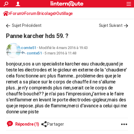
ACTUALITÉS
Forum
Forum Bricolage
Connexion
Outillage
S'inscrire
Rechercher
Société
Education
Villes
Politique
Faits Divers
Monde
+
SPORT
Sujet Précédent
Sujet Suivant
Football
Cyclisme
Forum
Coupe du monde 2026
Tennis
Rugby
CULTURE
Panne karcher hds 59. ?
TNT
Cinéma
Musique
Programme TV
Streaming
Sorties cinéma
+
FINANCE
comte51
-
Modifié le 4 mars 2016 à 19:43
comte51
-
5 mars 2016 à 11:48
Impôts
Immobilier
Banque
Crédit
Retraite
Epargne
Risques naturels par ville
Assurance
AUTO
bonjour,sos a un specialiste karcher eau chaude,quand je
Réserver un essai
Berlines
Forum auto
Essais
Citadines
SUV
+
HIGH-TECH
teste les électrodes et le gicleur en externe de la 'chaudiere'
cela fonctionne arc plus flamme...probleme des que je le
Meilleur smartphone
Ordinateurs
Guide high-tech
Mobiles
Internet
Jeux vidéo
+
BRICOLAGE
remet a sa place sur le corps de chauffe il ne s'allume
plus...je n'y comprends plus rien,serait ce le corps de
Aménagement intérieur
Cuisine
Jardinage
+
Forum
Extérieur
Salle de bains
Rangement
WEEK-END
chauffe bouché?? je n'ai pas l'impression,j'arrive a le faire
s'enflammer en levant le porte électrodes-gigleur,mais des
Escapades
Expositions
Week-end nature
Guides de France
Patrimoine
Musées
+
LIFESTYLE
que je repose..plus de flamme,merci d'avance a celui qui me
donne une piste
Bien-être
Mode
+
Art de vivre
Loisirs
Modes de vie
SANTE
Répondre (1)
Partager
Guide de la santé
Médicaments
+
Alimentation
Maladies
Sommeil
VOYAGE