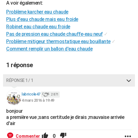
A voir également:
City break
Voyage de noces
Climat
Destinations
Voyage nature
Forum
+
PHOTO
Problème karcher eau chaude
Plus d'eau chaude mais eau froide
GUIDES D'ACHAT
Robinet eau chaude eau froide
BONS PLANS
Pas de pression eau chaude chauffe-eau neuf
✓
Problème mitigeur thermostatique eau bouillante
✓
CARTE DE VOEUX
Comment remplir un ballon d'eau chaude
Carte Bonne année
Carte Pâques
Carte de Noël
Carte Saint-Valentin
Carte d'anniversaire
DICTIONNAIRE
1 réponse
Biographies
Expressions
Dictionnaire
Citations
Proverbes
PROGRAMME TV
RÉPONSE 1 / 1
COPAINS D'AVANT
Se connecter
Collèges
Universités
Service militaire
S'inscrire
Lycées
Primaires
Entreprises
Avis de recherche
labricole47
2 871
AVIS DE DÉCÈS
4 mars 2016 à 19:49
FORUM
bonjour
a première vue ;sans certitude je dirais ;mauvaise arrivée
Lifestyle
Sport
Television
Cinema
Bricolage
Culture
Auto
Voyage
d'air
0
Commenter