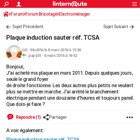
ACTUALITÉS
Forum
Forum Bricolage
Connexion
Electroménager
S'inscrire
Rechercher
Société
Education
Villes
Politique
Faits Divers
Monde
+
SPORT
Sujet Précédent
Sujet Suivant
Football
Cyclisme
Forum
Coupe du monde 2026
Tennis
Rugby
CULTURE
Plaque induction sauter réf. TCSA
TNT
Cinéma
Musique
Programme TV
Streaming
Sorties cinéma
+
FINANCE
GG
-
Modifié le 8 mars 2016 à 15:38
papy35 -
8 mars 2016 à 18:42
Impôts
Immobilier
Banque
Crédit
Retraite
Epargne
Risques naturels par ville
Assurance
AUTO
Bonjour,
Réserver un essai
Berlines
Forum auto
Essais
Citadines
SUV
+
HIGH-TECH
J'ai acheté ma plaque en mars 2011. Depuis quelques jours,
seule le grand foyer
Meilleur smartphone
Ordinateurs
Guide high-tech
Mobiles
Internet
Jeux vidéo
+
BRICOLAGE
de droite fonctionne. Les deux autres plus petits ne veulent
plus se mettre en marche. J'ai arrêté le branchement
Aménagement intérieur
Cuisine
Jardinage
+
Forum
Extérieur
Salle de bains
Rangement
WEEK-END
électrique pendant une douzaine d'heures et toujours pareil.
Que dois-je faire ?
Escapades
Expositions
Week-end nature
Guides de France
Patrimoine
Musées
+
LIFESTYLE
Répondre (1)
Partager
Bien-être
Mode
+
Art de vivre
Loisirs
Modes de vie
SANTE
A voir également:
Guide de la santé
Médicaments
+
Alimentation
Maladies
Sommeil
VOYAGE
Plaque induction sauter réf. TCSA