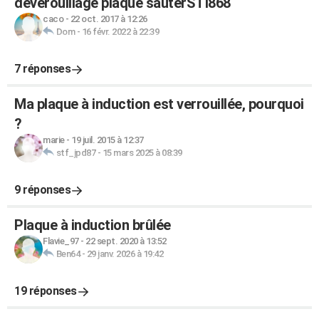
déverouillage plaque sauterSTI868
caco
-
22 oct. 2017 à 12:26
Dom
-
16 févr. 2022 à 22:39
7 réponses
Ma plaque à induction est verrouillée, pourquoi
?
marie
-
19 juil. 2015 à 12:37
stf_jpd87
-
15 mars 2025 à 08:39
9 réponses
Plaque à induction brûlée
Flavie_97
-
22 sept. 2020 à 13:52
Ben64
-
29 janv. 2026 à 19:42
19 réponses