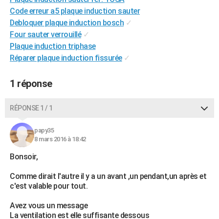
City break
Voyage de noces
Climat
Destinations
Voyage nature
Forum
+
Code erreur a5 plaque induction sauter
PHOTO
Debloquer plaque induction bosch
✓
GUIDES D'ACHAT
Four sauter verrouillé
✓
Plaque induction triphase
BONS PLANS
Réparer plaque induction fissurée
✓
CARTE DE VOEUX
1 réponse
Carte Bonne année
Carte Pâques
Carte de Noël
Carte Saint-Valentin
Carte d'anniversaire
DICTIONNAIRE
RÉPONSE 1 / 1
Biographies
Expressions
Dictionnaire
Citations
Proverbes
PROGRAMME TV
COPAINS D'AVANT
papy35
8 mars 2016 à 18:42
Se connecter
Collèges
Universités
Service militaire
S'inscrire
Lycées
Primaires
Entreprises
Avis de recherche
AVIS DE DÉCÈS
Bonsoir,
FORUM
Comme dirait l'autre il y a un avant ,un pendant,un après et
c'est valable pour tout.
Lifestyle
Sport
Television
Cinema
Bricolage
Culture
Auto
Voyage
Avez vous un message
La ventilation est elle suffisante dessous