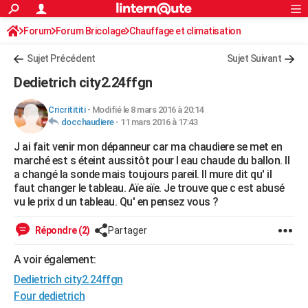
ACTUALITÉS
Forum
Forum Bricolage
Connexion
Chauffage et climatisation
S'inscrire
Rechercher
Société
Education
Villes
Politique
Faits Divers
Monde
+
SPORT
Sujet Précédent
Sujet Suivant
Football
Cyclisme
Forum
Coupe du monde 2026
Tennis
Rugby
CULTURE
Dedietrich city2.24ffgn
TNT
Cinéma
Musique
Programme TV
Streaming
Sorties cinéma
+
FINANCE
Cricritititi
-
Modifié le 8 mars 2016 à 20:14
docchaudiere
-
11 mars 2016 à 17:43
Impôts
Immobilier
Banque
Crédit
Retraite
Epargne
Risques naturels par ville
Assurance
AUTO
J ai fait venir mon dépanneur car ma chaudiere se met en
Réserver un essai
Berlines
Forum auto
Essais
Citadines
SUV
+
HIGH-TECH
marché est s éteint aussitôt pour l eau chaude du ballon. Il
a changé la sonde mais toujours pareil. Il mure dit qu' il
Meilleur smartphone
Ordinateurs
Guide high-tech
Mobiles
Internet
Jeux vidéo
+
BRICOLAGE
faut changer le tableau. Aïe aïe. Je trouve que c est abusé
vu le prix d un tableau. Qu' en pensez vous ?
Aménagement intérieur
Cuisine
Jardinage
+
Forum
Extérieur
Salle de bains
Rangement
WEEK-END
Répondre (2)
Partager
Escapades
Expositions
Week-end nature
Guides de France
Patrimoine
Musées
+
LIFESTYLE
A voir également:
Bien-être
Mode
+
Art de vivre
Loisirs
Modes de vie
SANTE
Dedietrich city2.24ffgn
Guide de la santé
Médicaments
+
Alimentation
Maladies
Sommeil
Four dedietrich
VOYAGE