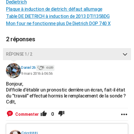
Dedietrich
City break
Voyage de noces
Climat
Destinations
Voyage nature
Forum
+
PHOTO
Plaque à induction de dietrich: défaut allumage
Table DE DIETRICH à induction de 2013 DTI1358DG
GUIDES D'ACHAT
Mon four ne fonctionne plus De Dietrich DOP 740 X
BONS PLANS
2 réponses
CARTE DE VOEUX
Carte Bonne année
Carte Pâques
Carte de Noël
Carte Saint-Valentin
Carte d'anniversaire
RÉPONSE 1 / 2
DICTIONNAIRE
Biographies
Expressions
Dictionnaire
Citations
Proverbes
Daniel 26
PROGRAMME TV
4 689
9 mars 2016 à 06:56
COPAINS D'AVANT
Bonjour,
Difficile d'établir un pronostic derrière un écran, fait-il état
Se connecter
Collèges
Universités
Service militaire
S'inscrire
Lycées
Primaires
Entreprises
Avis de recherche
AVIS DE DÉCÈS
du "travail" effectué hormis le remplacement de la sonde ?
Cdlt,
FORUM
0
Commenter
Lifestyle
Sport
Television
Cinema
Bricolage
Culture
Auto
Voyage
Cricritititi