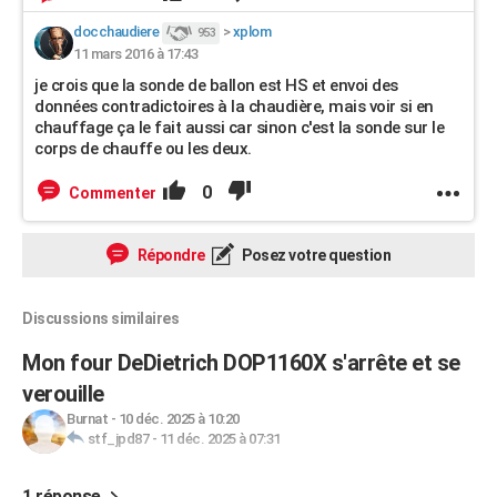
docchaudiere
>
xplom
953
11 mars 2016 à 17:43
je crois que la sonde de ballon est HS et envoi des
données contradictoires à la chaudière, mais voir si en
chauffage ça le fait aussi car sinon c'est la sonde sur le
corps de chauffe ou les deux.
0
Commenter
Répondre
Posez votre question
Discussions similaires
Mon four DeDietrich DOP1160X s'arrête et se
verouille
Burnat
-
10 déc. 2025 à 10:20
stf_jpd87
-
11 déc. 2025 à 07:31
1 réponse