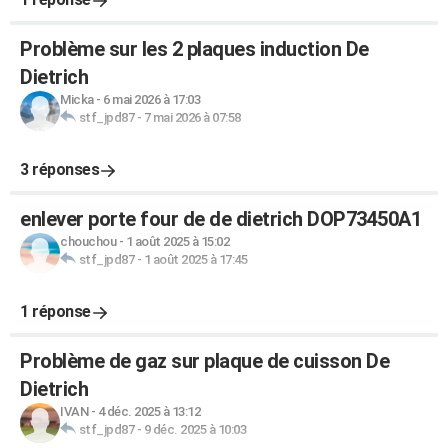
Problème sur les 2 plaques induction De
Dietrich
Micka
-
6 mai 2026 à 17:03
stf_jpd87
-
7 mai 2026 à 07:58
3 réponses
enlever porte four de de dietrich DOP73450A1
chouchou
-
1 août 2025 à 15:02
stf_jpd87
-
1 août 2025 à 17:45
1 réponse
Problème de gaz sur plaque de cuisson De
Dietrich
IVAN
-
4 déc. 2025 à 13:12
stf_jpd87
-
9 déc. 2025 à 10:03