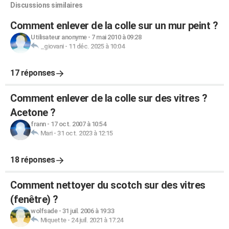
Discussions similaires
Comment enlever de la colle sur un mur peint ?
Utilisateur anonyme
-
7 mai 2010 à 09:28
_giovani
-
11 déc. 2025 à 10:04
17 réponses
Comment enlever de la colle sur des vitres ?
Acetone ?
frann
-
17 oct. 2007 à 10:54
Mari
-
31 oct. 2023 à 12:15
18 réponses
Comment nettoyer du scotch sur des vitres
(fenêtre) ?
wolfsade
-
31 juil. 2006 à 19:33
Miquette
-
24 juil. 2021 à 17:24