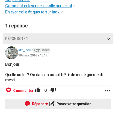
City break
Voyage de noces
Climat
Destinations
Voyage nature
Forum
+
Comment enlever de la colle sur le sol
✓
PHOTO
Enlever colle étiquette sur inox
✓
GUIDES D'ACHAT
1 réponse
BONS PLANS
CARTE DE VOEUX
RÉPONSE 1 / 1
Carte Bonne année
Carte Pâques
Carte de Noël
Carte Saint-Valentin
Carte d'anniversaire
DICTIONNAIRE
stf_jpd87
29 965
19 mars 2016 à 15:17
Biographies
Expressions
Dictionnaire
Citations
Proverbes
PROGRAMME TV
Bonjour
COPAINS D'AVANT
Quelle colle .? Où dans la cocotte? + de renseignements
Se connecter
Collèges
Universités
Service militaire
S'inscrire
Lycées
Primaires
Entreprises
Avis de recherche
merci
AVIS DE DÉCÈS
FORUM
0
Commenter
Lifestyle
Sport
Television
Cinema
Bricolage
Culture
Auto
Voyage
Répondre
Posez votre question