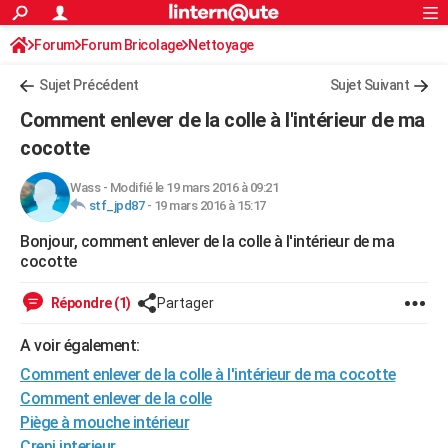
ACTUALITÉS
Forum
Forum Bricolage
Connexion
Nettoyage
S'inscrire
Rechercher
Société
Education
Villes
Politique
Faits Divers
Monde
+
SPORT
Sujet Précédent
Sujet Suivant
Football
Cyclisme
Forum
Coupe du monde 2026
Tennis
Rugby
CULTURE
Comment enlever de la colle à l'intérieur de ma
TNT
Cinéma
Musique
Programme TV
Streaming
Sorties cinéma
+
cocotte
FINANCE
Impôts
Immobilier
Banque
Crédit
Retraite
Epargne
Risques naturels par ville
Assurance
AUTO
Wass
-
Modifié le 19 mars 2016 à 09:21
stf_jpd87
-
19 mars 2016 à 15:17
Réserver un essai
Berlines
Forum auto
Essais
Citadines
SUV
+
HIGH-TECH
Bonjour, comment enlever de la colle à l'intérieur de ma
cocotte
Meilleur smartphone
Ordinateurs
Guide high-tech
Mobiles
Internet
Jeux vidéo
+
BRICOLAGE
Répondre (1)
Partager
Aménagement intérieur
Cuisine
Jardinage
+
Forum
Extérieur
Salle de bains
Rangement
WEEK-END
A voir également:
Escapades
Expositions
Week-end nature
Guides de France
Patrimoine
Musées
+
LIFESTYLE
Comment enlever de la colle à l'intérieur de ma cocotte
Bien-être
Mode
+
Art de vivre
Loisirs
Modes de vie
SANTE
Comment enlever de la colle
Piège à mouche intérieur
Guide de la santé
Médicaments
+
Alimentation
Maladies
Sommeil
VOYAGE
Crepi interieur