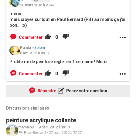
20 mars 2016 à 23:42
merci
mais croyez surtout en Paul Bernard (PB) au moins ça j'ai
bon... ;o)
0
Commenter
Panda
>
xplom
8 avr. 2016 à 09:17
Probleme de peinture regler en 1 semaine ! Merci
0
Commenter
Répondre
Posez votre question
Discussions similaires
peinture acrylique collante
mamalou
-
19 déc. 2012 à 19:13
Paul-Bernard
-
27 oct. 2022 à 17:27