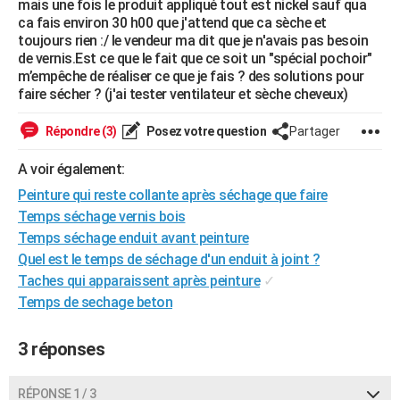
mais une fois le produit appliqué tout est nickel sauf qua
City break
Voyage de noces
Climat
Destinations
Voyage nature
Forum
+
ca fais environ 30 h00 que j'attend que ca sèche et
PHOTO
toujours rien :/ le vendeur ma dit que je n'avais pas besoin
de vernis.Est ce que le fait que ce soit un "spécial pochoir"
GUIDES D'ACHAT
m’empêche de réaliser ce que je fais ? des solutions pour
faire sécher ? (j'ai tester ventilateur et sèche cheveux)
BONS PLANS
CARTE DE VOEUX
Répondre (3)
Posez votre question
Partager
Carte Bonne année
Carte Pâques
Carte de Noël
Carte Saint-Valentin
Carte d'anniversaire
DICTIONNAIRE
A voir également:
Peinture qui reste collante après séchage que faire
Biographies
Expressions
Dictionnaire
Citations
Proverbes
PROGRAMME TV
Temps séchage vernis bois
Temps séchage enduit avant peinture
COPAINS D'AVANT
Quel est le temps de séchage d'un enduit à joint ?
Se connecter
Collèges
Universités
Service militaire
S'inscrire
Lycées
Primaires
Entreprises
Avis de recherche
AVIS DE DÉCÈS
Taches qui apparaissent après peinture
✓
Temps de sechage beton
FORUM
Lifestyle
Sport
Television
Cinema
Bricolage
Culture
Auto
Voyage
3 réponses
RÉPONSE 1 / 3