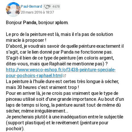
Paul-Bernard
4 678
20 mars 2016 à 18:37
Bonjour
Panda
, bonjour
xplom
.
Le pro de la peinture est là, mais il n'a pas de solution
miracle à proposer !
D'abord, je voudrais savoir de quelle peinture exactement il
s'agit, car le lien donné par Panda ne fonctionne pas.
S'agit-il bien de ce type de peinture (en coloris argent,
dites-vous, mais que Raphaël ne mentionne pas) ?
http://www.wesco-eshop.fr/of3438-peinture-speciale-
pour-pochoirs-raphael.html
La peinture à l'huile dure est certes très longue à sécher,
mais 30 heures c'est vraiment trop !
Pour en arriver là, je ne crois pas vraiment que le type de
pinceau utilisé soit d'une grande importance. Au bout d'un
laps de temps si long, la peinture aurait tout de même dû
sécher, même irrégulièrement...
Je pencherais plutôt à une inadéquation entre le subjectile
(support plastique) et le revêtement (peinture pour
pochoir).