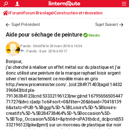
ACTUALITÉS
Forum
Forum Bricolage
Connexion
Construction et rénovation
S'inscrire
Rechercher
Société
Education
Villes
Politique
Faits Divers
Monde
+
SPORT
Peinture, Vernis, Tapissserie
Sujet Précédent
Sujet Suivant
Football
Cyclisme
Forum
Coupe du monde 2026
Tennis
Rugby
CULTURE
Aide pour séchage de peinture
Résolu
TNT
Cinéma
Musique
Programme TV
Streaming
Sorties cinéma
+
FINANCE
Panda
-
Modifié le 20 mars 2016 à 16:54
Panda -
8 avr. 2016 à 09:17
Impôts
Immobilier
Banque
Crédit
Retraite
Epargne
Risques naturels par ville
Assurance
AUTO
Bonjour,
Réserver un essai
Berlines
Forum auto
Essais
Citadines
SUV
+
HIGH-TECH
j'ai cherché à réaliser un effet métal sur du plastique et j'ai
donc utilisé une peinture de la marque raphael loisir argent
Meilleur smartphone
Ordinateurs
Guide high-tech
Mobiles
Internet
Jeux vidéo
+
BRICOLAGE
silver c'est exactement ce modèle mais en gris
http://www.priceminister.com/...|cid:284971403|agid:14432
Aménagement intérieur
Cuisine
Jardinage
+
Forum
Extérieur
Salle de bains
Rangement
WEEK-END
396843|tid:pla-
79136384123|crid:53332196123|nw:g|rnd:16795656505447
Escapades
Expositions
Week-end nature
Guides de France
Patrimoine
Musées
+
LIFESTYLE
717276|dvc:c|adp:1o6#sort=0&filter=20&bbaid=70418139
6&xtatc=PUB-%5Bggp%5D-%5BLoisirs%5D-%5Bloisirs-
Bien-être
Mode
+
Art de vivre
Loisirs
Modes de vie
SANTE
creatifs%5D-%5B284738464%5D-%5Boccasion%5D-
%5BTop_Occasion%5D&t=&ptnrid=sPA3tbdcd_dc|pcrid|53
Guide de la santé
Médicaments
+
Alimentation
Maladies
Sommeil
VOYAGE
332196123|pkw||pmt| sur un morceau de plastique dur noir