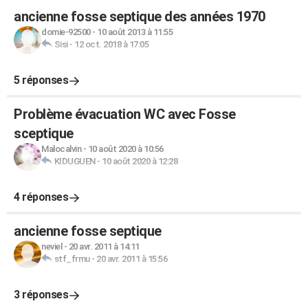
ancienne fosse septique des années 1970
domie-92500
-
10 août 2013 à 11:55
Sisi
-
12 oct. 2018 à 17:05
5 réponses
Problème évacuation WC avec Fosse
sceptique
Malocalvin
-
10 août 2020 à 10:56
KIDUGUEN
-
10 août 2020 à 12:28
4 réponses
ancienne fosse septique
neviel
-
20 avr. 2011 à 14:11
stf_frmu
-
20 avr. 2011 à 15:56
3 réponses