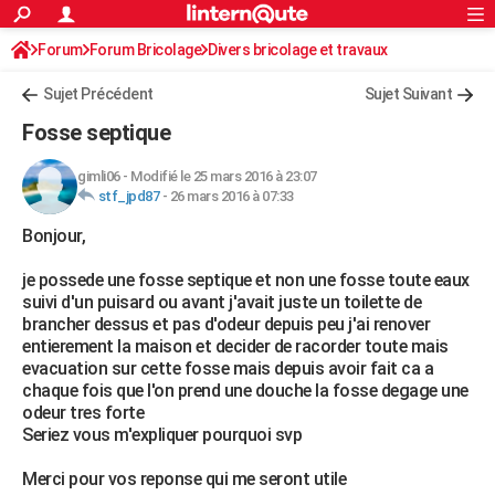
ACTUALITÉS
Forum
Forum Bricolage
Connexion
Divers bricolage et travaux
S'inscrire
Rechercher
Société
Education
Villes
Politique
Faits Divers
Monde
+
SPORT
Sujet Précédent
Sujet Suivant
Football
Cyclisme
Forum
Coupe du monde 2026
Tennis
Rugby
CULTURE
Fosse septique
TNT
Cinéma
Musique
Programme TV
Streaming
Sorties cinéma
+
FINANCE
gimli06
-
Modifié le 25 mars 2016 à 23:07
stf_jpd87
-
26 mars 2016 à 07:33
Impôts
Immobilier
Banque
Crédit
Retraite
Epargne
Risques naturels par ville
Assurance
AUTO
Bonjour,
Réserver un essai
Berlines
Forum auto
Essais
Citadines
SUV
+
HIGH-TECH
je possede une fosse septique et non une fosse toute eaux
Meilleur smartphone
Ordinateurs
Guide high-tech
Mobiles
Internet
Jeux vidéo
+
BRICOLAGE
suivi d'un puisard ou avant j'avait juste un toilette de
brancher dessus et pas d'odeur depuis peu j'ai renover
Aménagement intérieur
Cuisine
Jardinage
+
Forum
Extérieur
Salle de bains
Rangement
WEEK-END
entierement la maison et decider de racorder toute mais
evacuation sur cette fosse mais depuis avoir fait ca a
Escapades
Expositions
Week-end nature
Guides de France
Patrimoine
Musées
+
LIFESTYLE
chaque fois que l'on prend une douche la fosse degage une
odeur tres forte
Bien-être
Mode
+
Art de vivre
Loisirs
Modes de vie
SANTE
Seriez vous m'expliquer pourquoi svp
Guide de la santé
Médicaments
+
Alimentation
Maladies
Sommeil
VOYAGE
Merci pour vos reponse qui me seront utile