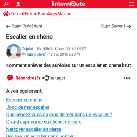
ACTUALITÉS
Forum
Forum Bricolage
Connexion
Maison
S'inscrire
Rechercher
Société
Education
Villes
Politique
Faits Divers
Monde
+
SPORT
Sujet Précédent
Sujet Suivant
Football
Cyclisme
Forum
Coupe du monde 2026
Tennis
Rugby
CULTURE
Escalier en chene
TNT
Cinéma
Musique
Programme TV
Streaming
Sorties cinéma
+
FINANCE
Gajaluti
-
Modifié le 12 avr. 2016 à 09:57
labricole47
-
13 avr. 2016 à 20:49
Impôts
Immobilier
Banque
Crédit
Retraite
Epargne
Risques naturels par ville
Assurance
AUTO
comment enlever des auréoles sur un escalier en chene brut
Réserver un essai
Berlines
Forum auto
Essais
Citadines
SUV
+
HIGH-TECH
Répondre (3)
Partager
Meilleur smartphone
Ordinateurs
Guide high-tech
Mobiles
Internet
Jeux vidéo
+
BRICOLAGE
A voir également:
Aménagement intérieur
Cuisine
Jardinage
+
Forum
Extérieur
Salle de bains
Rangement
WEEK-END
Escalier en chene
Escapades
Expositions
Week-end nature
Guides de France
Patrimoine
Musées
+
Jonc de mer escalier
LIFESTYLE
Que pensez vous du jonc de mer dans un escalier ?
Bien-être
Mode
+
Art de vivre
Loisirs
Modes de vie
SANTE
Grand capricorne du chêne morsure
Nettoyer escalier en pierre
Guide de la santé
Médicaments
+
Alimentation
Maladies
Sommeil
VOYAGE
Décaper un escalier sans poncer
✓