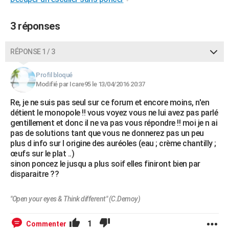
City break
Voyage de noces
Climat
Destinations
Voyage nature
Forum
+
PHOTO
3 réponses
GUIDES D'ACHAT
RÉPONSE 1 / 3
BONS PLANS
CARTE DE VOEUX
Profil bloqué
Modifié par Icare95 le 13/04/2016 20:37
Carte Bonne année
Carte Pâques
Carte de Noël
Carte Saint-Valentin
Carte d'anniversaire
DICTIONNAIRE
Re, je ne suis pas seul sur ce forum et encore moins, n'en
détient le monopole !! vous voyez vous ne lui avez pas parlé
Biographies
Expressions
Dictionnaire
Citations
Proverbes
PROGRAMME TV
gentillement et donc il ne va pas vous répondre !! moi je n ai
pas de solutions tant que vous ne donnerez pas un peu
COPAINS D'AVANT
plus d info sur l origine des auréoles (eau ; crème chantilly ;
œufs sur le plat ..)
Se connecter
Collèges
Universités
Service militaire
S'inscrire
Lycées
Primaires
Entreprises
Avis de recherche
AVIS DE DÉCÈS
sinon poncez le jusqu a plus soif elles finiront bien par
disparaitre ??
FORUM
Lifestyle
Sport
Television
Cinema
Bricolage
Culture
Auto
Voyage
"Open your eyes & Think different" (C.Demoy)
1
Commenter