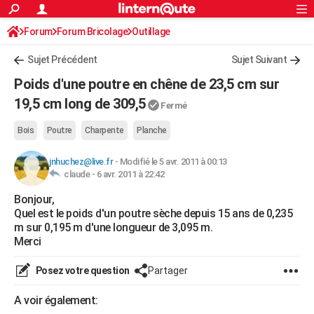
ACTUALITÉS
Forum
Forum Bricolage
Connexion
Outillage
S'inscrire
Rechercher
Société
Education
Villes
Politique
Faits Divers
Monde
+
SPORT
Sujet Précédent
Sujet Suivant
Football
Cyclisme
Forum
Coupe du monde 2026
Tennis
Rugby
CULTURE
Poids d'une poutre en chêne de 23,5 cm sur
TNT
Cinéma
Musique
Programme TV
Streaming
Sorties cinéma
+
19,5 cm long de 309,5
FINANCE
Fermé
Impôts
Immobilier
Banque
Crédit
Retraite
Epargne
Risques naturels par ville
Assurance
AUTO
Bois
Poutre
Charpente
Planche
Réserver un essai
Berlines
Forum auto
Essais
Citadines
SUV
+
HIGH-TECH
jnhuchez@live.fr
-
Modifié le 5 avr. 2011 à 00:13
claude -
6 avr. 2011 à 22:42
Meilleur smartphone
Ordinateurs
Guide high-tech
Mobiles
Internet
Jeux vidéo
+
BRICOLAGE
Bonjour,
Quel est le poids d'un poutre sèche depuis 15 ans de 0,235
Aménagement intérieur
Cuisine
Jardinage
+
Forum
Extérieur
Salle de bains
Rangement
WEEK-END
m sur 0,195 m d'une longueur de 3,095 m.
Merci
Escapades
Expositions
Week-end nature
Guides de France
Patrimoine
Musées
+
LIFESTYLE
Bien-être
Mode
+
Art de vivre
Loisirs
Modes de vie
Posez votre question
Partager
SANTE
Guide de la santé
Médicaments
+
Alimentation
Maladies
Sommeil
A voir également:
VOYAGE