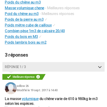
Poids du chêne au m3
City break
Voyage de noces
Climat
Destinations
Voyage nature
Forum
+
PHOTO
Masse volumique chene
- Meilleures réponses
Poid du chêne au m3
- Meilleures réponses
GUIDES D'ACHAT
Poids de la pierre au m3
✓
Poids mètre cube de cailloux
✓
BONS PLANS
Combien pèse 1m3 de calcaire 20/40
CARTE DE VOEUX
Poids du bois en M3
✓
Poids lambris bois au m2
Carte Bonne année
Carte Pâques
Carte de Noël
Carte Saint-Valentin
Carte d'anniversaire
DICTIONNAIRE
Biographies
Expressions
Dictionnaire
Citations
Proverbes
3 réponses
PROGRAMME TV
COPAINS D'AVANT
RÉPONSE 1 / 3
Se connecter
Collèges
Universités
Service militaire
S'inscrire
Lycées
Primaires
Entreprises
Avis de recherche
AVIS DE DÉCÈS
Meilleure réponse
FORUM
willow 26
Modifié le 19 sept. 2017 à 14:40
Lifestyle
Sport
Television
Cinema
Bricolage
Culture
Auto
Voyage
La masse
volumique
du chêne varie de 610 à 980kg le m3
selon les espèces.