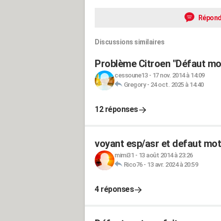
Répond
Discussions similaires
Problème Citroen "Défaut mo
cessoune13
-
17 nov. 2014 à 14:09
Gregory
-
24 oct. 2025 à 14:40
12 réponses
voyant esp/asr et defaut mot
mimi31
-
13 août 2014 à 23:26
Rico76
-
13 avr. 2024 à 20:59
4 réponses