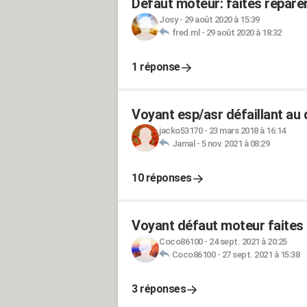
Défaut moteur: faites reparer
Josy
-
29 août 2020 à 15:39
fred.ml
-
29 août 2020 à 18:32
1 réponse
Voyant esp/asr défaillant au
jacko53170
-
23 mars 2018 à 16:14
Jamal
-
5 nov. 2021 à 08:29
10 réponses
Voyant défaut moteur faites 
Coco86100
-
24 sept. 2021 à 20:25
Coco86100
-
27 sept. 2021 à 15:38
3 réponses