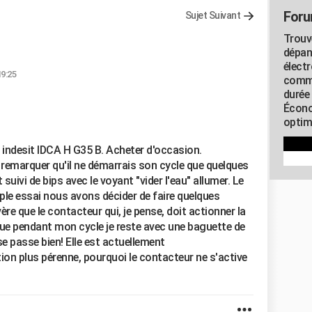
Foru
Sujet Suivant
Trouv
dépan
élect
19:25
commu
durée
Écono
optimi
 indesit IDCA H G35 B. Acheter d'occasion.
remarquer qu'il ne démarrais son cycle que quelques
uivi de bips avec le voyant "vider l'eau" allumer. Le
iple essai nous avons décider de faire quelques
ère que le contacteur qui, je pense, doit actionner la
ue pendant mon cycle je reste avec une baguette de
se passe bien! Elle est actuellement
ion plus pérenne, pourquoi le contacteur ne s'active