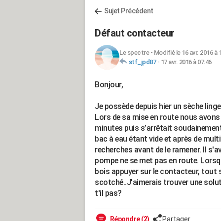
Sujet Précédent
Défaut contacteur
Le spectre
-
Modifié le 16 avr. 2016 à 
stf_jpd87
-
17 avr. 2016 à 07:46
Bonjour,
Je possède depuis hier un sèche linge
Lors de sa mise en route nous avons 
minutes puis s’arrêtait soudainement s
bac à eau étant vide et après de mult
recherches avant de le ramener. Il s'av
pompe ne se met pas en route. Lorsq
bois appuyer sur le contacteur, tout 
scotché..J'aimerais trouver une solut
t'il pas?
Répondre (2)
Partager