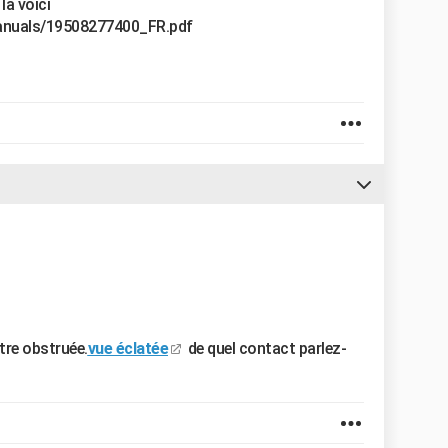
la voici
/manuals/19508277400_FR.pdf
tre obstruée.
vue éclatée
de quel contact parlez-