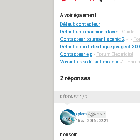
A voir également:
Défaut contacteur
Defaut unb machine a laver
- Guide
Contacteur tournant scenic 2
✓
-
Fo
Défaut circuit électrique peugeot 30
Contacteur ejp
-
Forum Electricité
Voyant urea défaut moteur
✓
-
Forum
2 réponses
RÉPONSE 1 / 2
xplom
2 697
16 avr. 2016 à 22:21
bonsoir