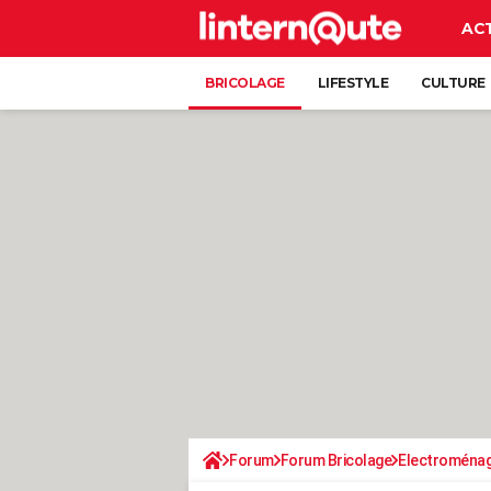
AC
BRICOLAGE
LIFESTYLE
CULTURE
Forum
Forum Bricolage
Electroména