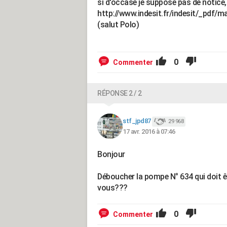
si d'occase je suppose pas de notice, 
http://www.indesit.fr/indesit/_pdf
(salut Polo)
0
Commenter
RÉPONSE 2 / 2
stf_jpd87
29 968
17 avr. 2016 à 07:46
Bonjour
Déboucher la pompe N° 634 qui doit ê
vous???
0
Commenter