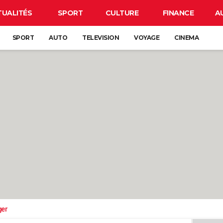
TUALITÉS
SPORT
CULTURE
FINANCE
A
SPORT
AUTO
TELEVISION
VOYAGE
CINEMA
ger