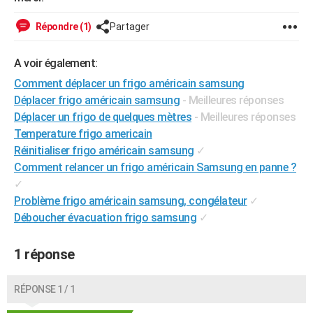
City break
Voyage de noces
Climat
Destinations
Voyage nature
Forum
+
PHOTO
Répondre (1)
Partager
GUIDES D'ACHAT
A voir également:
BONS PLANS
Comment déplacer un frigo américain samsung
Déplacer frigo américain samsung
- Meilleures réponses
CARTE DE VOEUX
Déplacer un frigo de quelques mètres
- Meilleures réponses
Carte Bonne année
Carte Pâques
Carte de Noël
Carte Saint-Valentin
Carte d'anniversaire
DICTIONNAIRE
Temperature frigo americain
Réinitialiser frigo américain samsung
✓
Biographies
Expressions
Dictionnaire
Citations
Proverbes
PROGRAMME TV
Comment relancer un frigo américain Samsung en panne ?
✓
COPAINS D'AVANT
Problème frigo américain samsung, congélateur
✓
Se connecter
Collèges
Universités
Service militaire
S'inscrire
Lycées
Primaires
Entreprises
Avis de recherche
AVIS DE DÉCÈS
Déboucher évacuation frigo samsung
✓
FORUM
1 réponse
Lifestyle
Sport
Television
Cinema
Bricolage
Culture
Auto
Voyage
RÉPONSE 1 / 1