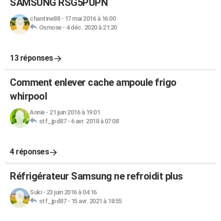
SAMSUNG RSG5PUPN
chantine88
-
17 mai 2016 à 16:00
Osmose
-
4 déc. 2020 à 21:20
13 réponses
Comment enlever cache ampoule frigo
whirpool
Annie
-
21 juin 2016 à 19:01
stf_jpd87
-
6 avr. 2018 à 07:08
4 réponses
Réfrigérateur Samsung ne refroidit plus
Suki
-
23 juin 2016 à 04:16
stf_jpd87
-
15 avr. 2021 à 18:55