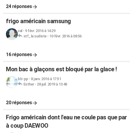
24 réponses
frigo américain samsung
val
-
9 févr. 2016 à 14:29
stf_la sudiste
-
10 févr. 2016 à 08:56
16 réponses
Mon bac à glaçons est bloqué par la glace !
bb-pp
-
8 janv. 2016 à 17:51
Esther
-
28 juil. 2019 à 13:48
20 réponses
Frigo américain dont l'eau ne coule pas que par
à coup DAEWOO