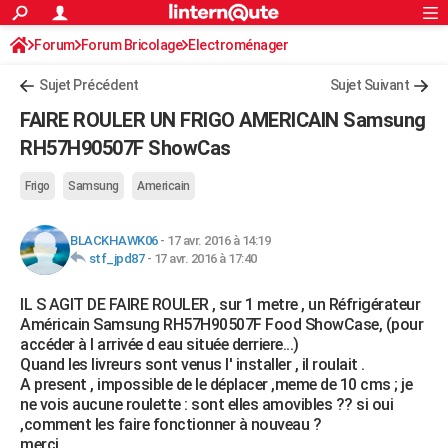
ACTUALITÉS
Forum
Forum Bricolage
Connexion
Electroménager
S'inscrire
Rechercher
Société
Education
Villes
Politique
Faits Divers
Monde
+
SPORT
Sujet Précédent
Sujet Suivant
Football
Cyclisme
Forum
Coupe du monde 2026
Tennis
Rugby
CULTURE
FAIRE ROULER UN FRIGO AMERICAIN Samsung
TNT
Cinéma
Musique
Programme TV
Streaming
Sorties cinéma
+
RH57H90507F ShowCas
FINANCE
Impôts
Immobilier
Banque
Crédit
Retraite
Epargne
Risques naturels par ville
Assurance
AUTO
Frigo
Samsung
Americain
Réserver un essai
Berlines
Forum auto
Essais
Citadines
SUV
+
HIGH-TECH
BLACKHAWK06
-
17 avr. 2016 à 14:19
stf_jpd87
-
17 avr. 2016 à 17:40
Meilleur smartphone
Ordinateurs
Guide high-tech
Mobiles
Internet
Jeux vidéo
+
BRICOLAGE
IL S AGIT DE FAIRE ROULER , sur 1 metre , un Réfrigérateur
Aménagement intérieur
Cuisine
Jardinage
+
Forum
Extérieur
Salle de bains
Rangement
WEEK-END
Américain Samsung RH57H90507F Food ShowCase, (pour
accéder à l arrivée d eau située derriere...)
Escapades
Expositions
Week-end nature
Guides de France
Patrimoine
Musées
+
LIFESTYLE
Quand les livreurs sont venus l' installer , il roulait .
A present , impossible de le déplacer ,meme de 10 cms ; je
Bien-être
Mode
+
Art de vivre
Loisirs
Modes de vie
SANTE
ne vois aucune roulette : sont elles amovibles ?? si oui
,comment les faire fonctionner à nouveau ?
Guide de la santé
Médicaments
+
Alimentation
Maladies
Sommeil
VOYAGE
merci.