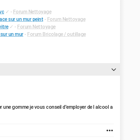
vc
✓
-
Forum Nettoyage
ce sur un mur peint
-
Forum Nettoyage
itre
✓
-
Forum Nettoyage
 sur un mur
-
Forum Bricolage / outillage
ser une gomme je vous conseil d'employer de l alcool a