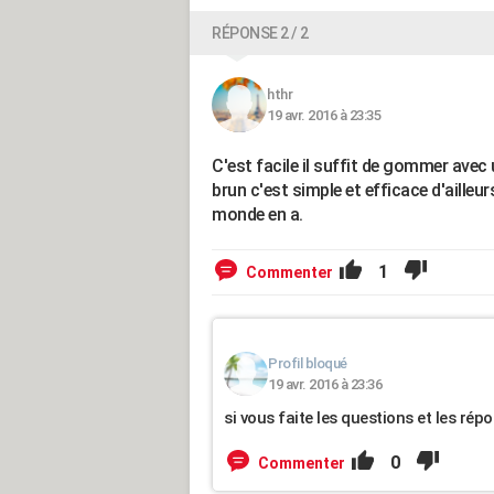
RÉPONSE 2 / 2
hthr
19 avr. 2016 à 23:35
C'est facile il suffit de gommer avec
brun c'est simple et efficace d'ailleu
monde en a.
1
Commenter
Profil bloqué
19 avr. 2016 à 23:36
si vous faite les questions et les rép
0
Commenter