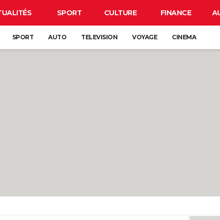
TUALITÉS
SPORT
CULTURE
FINANCE
A
SPORT
AUTO
TELEVISION
VOYAGE
CINEMA