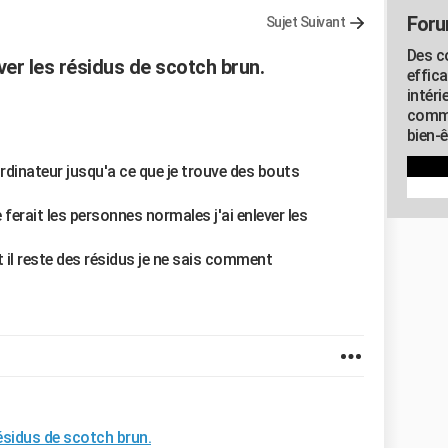
Foru
Sujet Suivant
Des c
er les résidus de scotch brun.
effic
intéri
commu
bien-
ordinateur jusqu'a ce que je trouve des bouts
erait les personnes normales j'ai enlever les
il reste des résidus je ne sais comment
ésidus de scotch brun.