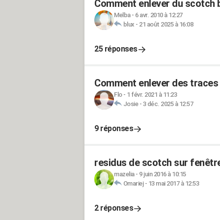
Comment enlever du scotch b
Melba
-
6 avr. 2010 à 12:27
blux
-
21 août 2025 à 16:08
25 réponses
Comment enlever des traces 
Flo
-
1 févr. 2021 à 11:23
Josie
-
3 déc. 2025 à 12:57
9 réponses
residus de scotch sur fenê
mazelia
-
9 juin 2016 à 10:15
Omariej
-
13 mai 2017 à 12:53
2 réponses