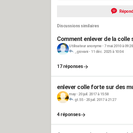
Répond
Discussions similaires
Comment enlever de la colle s
Utilisateur anonyme
-
7 mai 2010 à 09:28
_giovani
-
11 déc. 2025 à 10:04
17 réponses
enlever colle forte sur des m
may
-
20 juil. 2017 à 15:58
gt.55
-
20 juil. 2017 à 21:27
4 réponses