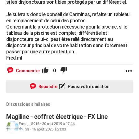
si les disjoncteurs sont bien protégés par un différentiel.
Je suivrais donc le conseil de Carminas, refaite un tableau
en remplacement de celui des photos.
Concernant la protection nécessaire pour la piscine, si le
tableau de la piscine est complet, différentiel et
disjoncteurs celui-ci peut être relié directement au
disjoncteur principal de votre habitation sans forcement
passer par une autre protection.
Fred.ml
0
Commenter
Répondre
Posez votre question
Discussions similaires
Magiline - coffret électrique - FX Line
Fred__8916
-
30 mai 2019 à 17:44
riri
-
16 août 2025 à 21:03