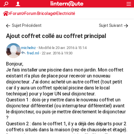
ACTUALITÉS
Forum
Forum Bricolage
Connexion
Electricité
S'inscrire
Rechercher
Société
Education
Villes
Politique
Faits Divers
Monde
+
SPORT
Sujet Précédent
Sujet Suivant
Football
Cyclisme
Forum
Coupe du monde 2026
Tennis
Rugby
CULTURE
Ajout coffret collé au coffret principal
TNT
Cinéma
Musique
Programme TV
Streaming
Sorties cinéma
+
FINANCE
michelnz
-
Modifié le 20 avr. 2016 à 15:14
fred.ml
-
22 avr. 2016 à 19:30
Impôts
Immobilier
Banque
Crédit
Retraite
Epargne
Risques naturels par ville
Assurance
AUTO
Bonjour,
Réserver un essai
Berlines
Forum auto
Essais
Citadines
SUV
+
HIGH-TECH
Je fais installer une piscine dans mon jardin. Mon coffret
existant n'a plus de place pour recevoir un nouveau
Meilleur smartphone
Ordinateurs
Guide high-tech
Mobiles
Internet
Jeux vidéo
+
BRICOLAGE
disjoncteur. J'ai donc acheté un autre coffret (tout petit
car il y aura un coffret spécial piscine dans le local
Aménagement intérieur
Cuisine
Jardinage
+
Forum
Extérieur
Salle de bains
Rangement
WEEK-END
technique) pour y loger UN seul disjoncteur.
Question 1 : dois-je y mettre dans le nouveau coffret un
Escapades
Expositions
Week-end nature
Guides de France
Patrimoine
Musées
+
LIFESTYLE
disjoncteur différentiel (ou interrupteur différentiel) avant
le disjoncteur, ou puis-je mettre directement le disjoncteur
Bien-être
Mode
+
Art de vivre
Loisirs
Modes de vie
SANTE
?
Question 2 : dans le coffret 1, il y a déjà des départs pour 2
Guide de la santé
Médicaments
+
Alimentation
Maladies
Sommeil
VOYAGE
coffrets situés dans la maison (rez-de chaussée et étage).