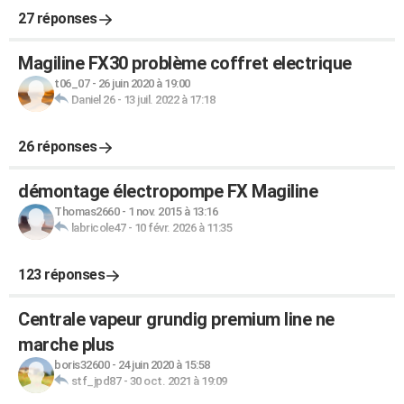
27 réponses
Magiline FX30 problème coffret electrique
t06_07
-
26 juin 2020 à 19:00
Daniel 26
-
13 juil. 2022 à 17:18
26 réponses
démontage électropompe FX Magiline
Thomas2660
-
1 nov. 2015 à 13:16
labricole47
-
10 févr. 2026 à 11:35
123 réponses
Centrale vapeur grundig premium line ne
marche plus
boris32600
-
24 juin 2020 à 15:58
stf_jpd87
-
30 oct. 2021 à 19:09