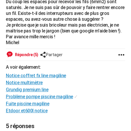
Du coup les espaces pour recevoir les fils (6mm2) sont
City break
Voyage de noces
Climat
Destinations
Voyage nature
Forum
+
saturés. Je ne suis pas sûr de pouvoir y faire rentrer encore
PHOTO
un fil. Existe-t-il des interrupteurs avec de plus gros
espaces, ou avez-vous autre chose à suggérer ?
GUIDES D'ACHAT
Je précise que je suis bricoleur mais pas électricien, je ne
maîtrise pas trop le jargon (bien que google m'aide bien !).
BONS PLANS
Par avance mille mercis !
Michel
CARTE DE VOEUX
Carte Bonne année
Carte Pâques
Carte de Noël
Carte Saint-Valentin
Carte d'anniversaire
DICTIONNAIRE
Répondre (5)
Partager
Biographies
Expressions
Dictionnaire
Citations
Proverbes
PROGRAMME TV
A voir également:
Notice coffret fx line magiline
COPAINS D'AVANT
Notice multimètre
Se connecter
Collèges
Universités
Service militaire
S'inscrire
Lycées
Primaires
Entreprises
Avis de recherche
Grundig premium line
AVIS DE DÉCÈS
Problème pompe piscine magiline
✓
FORUM
Fuite piscine magiline
Etdoor et600l notice
Lifestyle
Sport
Television
Cinema
Bricolage
Culture
Auto
Voyage
5 réponses