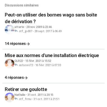
Discussions similaires
Peut-on utiliser des bornes wago sans boite
de dérivation ?
attarte
-
28 nov. 2009 à 23:46
stf_jpd87
-
28 sept. 2017 à 06:49
14 réponses
Mise aux normes d'une installation électrique
QLR22
-
15 févr. 2021 à 15:52
astuces72
-
16 févr. 2021 à 07:33
4 réponses
Retirer une goulotte
Nathalie
-
31 oct. 2011 à 20:15
stf_frmu
-
31 oct. 2011 à 21:51