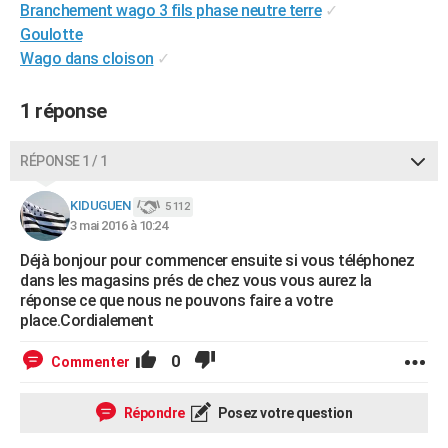
Branchement wago 3 fils phase neutre terre
✓
City break
Voyage de noces
Climat
Destinations
Voyage nature
Forum
+
PHOTO
Goulotte
Wago dans cloison
✓
GUIDES D'ACHAT
BONS PLANS
1 réponse
CARTE DE VOEUX
RÉPONSE 1 / 1
Carte Bonne année
Carte Pâques
Carte de Noël
Carte Saint-Valentin
Carte d'anniversaire
DICTIONNAIRE
KIDUGUEN
5 112
Biographies
Expressions
Dictionnaire
Citations
Proverbes
3 mai 2016 à 10:24
PROGRAMME TV
Déjà bonjour pour commencer ensuite si vous téléphonez
COPAINS D'AVANT
dans les magasins prés de chez vous vous aurez la
réponse ce que nous ne pouvons faire a votre
Se connecter
Collèges
Universités
Service militaire
S'inscrire
Lycées
Primaires
Entreprises
Avis de recherche
AVIS DE DÉCÈS
place.Cordialement
FORUM
0
Commenter
Lifestyle
Sport
Television
Cinema
Bricolage
Culture
Auto
Voyage
Répondre
Posez votre question