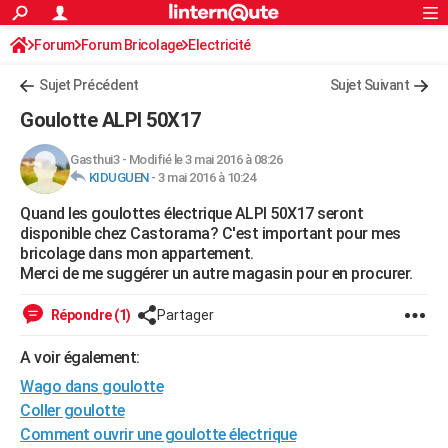
ACTUALITÉS
Forum
Forum Bricolage
Connexion
Electricité
S'inscrire
Rechercher
Société
Education
Villes
Politique
Faits Divers
Monde
+
SPORT
Sujet Précédent
Sujet Suivant
Football
Cyclisme
Forum
Coupe du monde 2026
Tennis
Rugby
CULTURE
Goulotte ALPI 50X17
TNT
Cinéma
Musique
Programme TV
Streaming
Sorties cinéma
+
FINANCE
Gasthui3
-
Modifié le 3 mai 2016 à 08:26
KIDUGUEN
-
3 mai 2016 à 10:24
Impôts
Immobilier
Banque
Crédit
Retraite
Epargne
Risques naturels par ville
Assurance
AUTO
Quand les goulottes électrique ALPI 50X17 seront
Réserver un essai
Berlines
Forum auto
Essais
Citadines
SUV
+
HIGH-TECH
disponible chez Castorama? C'est important pour mes
bricolage dans mon appartement.
Meilleur smartphone
Ordinateurs
Guide high-tech
Mobiles
Internet
Jeux vidéo
+
BRICOLAGE
Merci de me suggérer un autre magasin pour en procurer.
Aménagement intérieur
Cuisine
Jardinage
+
Forum
Extérieur
Salle de bains
Rangement
WEEK-END
Répondre (1)
Partager
Escapades
Expositions
Week-end nature
Guides de France
Patrimoine
Musées
+
LIFESTYLE
A voir également:
Wago dans goulotte
Bien-être
Mode
+
Art de vivre
Loisirs
Modes de vie
SANTE
Coller goulotte
Guide de la santé
Médicaments
+
Alimentation
Maladies
Sommeil
VOYAGE
Comment ouvrir une goulotte électrique