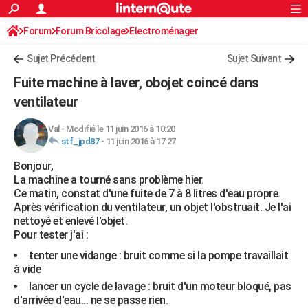
ACTUALITÉS
Forum
Forum Bricolage
Connexion
Electroménager
S'inscrire
Rechercher
Société
Education
Villes
Politique
Faits Divers
Monde
+
SPORT
Sujet Précédent
Sujet Suivant
Football
Cyclisme
Forum
Coupe du monde 2026
Tennis
Rugby
CULTURE
Fuite machine à laver, obojet coincé dans
TNT
Cinéma
Musique
Programme TV
Streaming
Sorties cinéma
+
ventilateur
FINANCE
Impôts
Immobilier
Banque
Crédit
Retraite
Epargne
Risques naturels par ville
Assurance
AUTO
Val
-
Modifié le 11 juin 2016 à 10:20
stf_jpd87
-
11 juin 2016 à 17:27
Réserver un essai
Berlines
Forum auto
Essais
Citadines
SUV
+
HIGH-TECH
Bonjour,
La machine a tourné sans problème hier.
Meilleur smartphone
Ordinateurs
Guide high-tech
Mobiles
Internet
Jeux vidéo
+
BRICOLAGE
Ce matin, constat d'une fuite de 7 à 8 litres d'eau propre.
Après vérification du ventilateur, un objet l'obstruait. Je l'ai
Aménagement intérieur
Cuisine
Jardinage
+
Forum
Extérieur
Salle de bains
Rangement
WEEK-END
nettoyé et enlevé l'objet.
Pour tester j'ai :
Escapades
Expositions
Week-end nature
Guides de France
Patrimoine
Musées
+
LIFESTYLE
tenter une vidange : bruit comme si la pompe travaillait
Bien-être
Mode
+
Art de vivre
Loisirs
Modes de vie
à vide
SANTE
lancer un cycle de lavage : bruit d'un moteur bloqué, pas
Guide de la santé
Médicaments
+
Alimentation
Maladies
Sommeil
VOYAGE
d'arrivée d'eau... ne se passe rien.