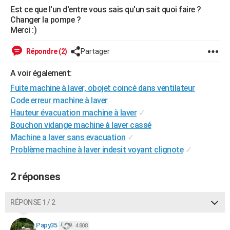
Est ce que l'un d'entre vous sais qu'un sait quoi faire ?
City break
Voyage de noces
Climat
Destinations
Voyage nature
Forum
+
PHOTO
Changer la pompe ?
Merci :)
GUIDES D'ACHAT
Répondre (2)
Partager
BONS PLANS
A voir également:
CARTE DE VOEUX
Fuite machine à laver, obojet coincé dans ventilateur
Carte Bonne année
Carte Pâques
Carte de Noël
Carte Saint-Valentin
Carte d'anniversaire
DICTIONNAIRE
Code erreur machine à laver
Hauteur évacuation machine à laver
✓
Biographies
Expressions
Dictionnaire
Citations
Proverbes
PROGRAMME TV
Bouchon vidange machine à laver cassé
Machine a laver sans evacuation
✓
COPAINS D'AVANT
Problème machine à laver indesit voyant clignote
✓
Se connecter
Collèges
Universités
Service militaire
S'inscrire
Lycées
Primaires
Entreprises
Avis de recherche
AVIS DE DÉCÈS
2 réponses
FORUM
Lifestyle
Sport
Television
Cinema
Bricolage
Culture
Auto
Voyage
RÉPONSE 1 / 2
Papy35
4 808