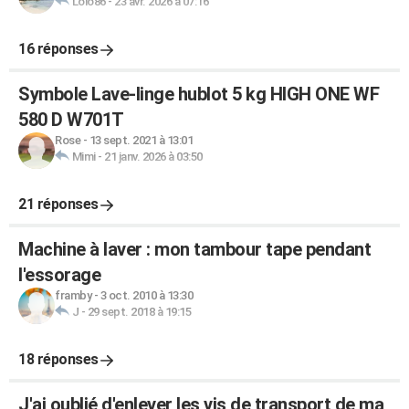
Lolo86
-
23 avr. 2026 à 07:16
16 réponses
Symbole Lave-linge hublot 5 kg HIGH ONE WF
580 D W701T
Rose
-
13 sept. 2021 à 13:01
Mimi
-
21 janv. 2026 à 03:50
21 réponses
Machine à laver : mon tambour tape pendant
l'essorage
framby
-
3 oct. 2010 à 13:30
J
-
29 sept. 2018 à 19:15
18 réponses
J'ai oublié d'enlever les vis de transport de ma