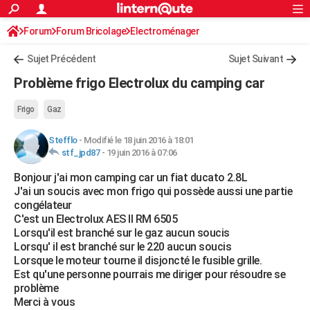
ACTUALITÉS
Forum
Forum Bricolage
Connexion
Electroménager
S'inscrire
Rechercher
Société
Education
Villes
Politique
Faits Divers
Monde
+
SPORT
Sujet Précédent
Sujet Suivant
Football
Cyclisme
Forum
Coupe du monde 2026
Tennis
Rugby
CULTURE
Problème frigo Electrolux du camping car
TNT
Cinéma
Musique
Programme TV
Streaming
Sorties cinéma
+
FINANCE
Frigo
Gaz
Impôts
Immobilier
Banque
Crédit
Retraite
Epargne
Risques naturels par ville
Assurance
AUTO
Stefflo
-
Modifié le 18 juin 2016 à 18:01
stf_jpd87
-
19 juin 2016 à 07:06
Réserver un essai
Berlines
Forum auto
Essais
Citadines
SUV
+
HIGH-TECH
Bonjour j'ai mon camping car un fiat ducato 2.8L
Meilleur smartphone
Ordinateurs
Guide high-tech
Mobiles
Internet
Jeux vidéo
+
BRICOLAGE
J'ai un soucis avec mon frigo qui possède aussi une partie
congélateur
Aménagement intérieur
Cuisine
Jardinage
+
Forum
Extérieur
Salle de bains
Rangement
WEEK-END
C'est un Electrolux AES II RM 6505
Lorsqu'il est branché sur le gaz aucun soucis
Escapades
Expositions
Week-end nature
Guides de France
Patrimoine
Musées
+
LIFESTYLE
Lorsqu' il est branché sur le 220 aucun soucis
Lorsque le moteur tourne il disjoncté le fusible grille.
Bien-être
Mode
+
Art de vivre
Loisirs
Modes de vie
SANTE
Est qu'une personne pourrais me diriger pour résoudre se
problème
Guide de la santé
Médicaments
+
Alimentation
Maladies
Sommeil
VOYAGE
Merci à vous