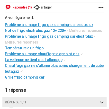
City break
Voyage de noces
Climat
Destinations
Voyage nature
Forum
+
PHOTO
Répondre (1)
Partager
GUIDES D'ACHAT
A voir également:
Problème allumage frigo gaz camping-car electrolux
BONS PLANS
Notice frigo electrolux gaz 12v 220v
- Meilleures réponses
CARTE DE VOEUX
Problème allumage frigo gaz camping car electrolux
-
Meilleures réponses
Carte Bonne année
Carte Pâques
Carte de Noël
Carte Saint-Valentin
Carte d'anniversaire
DICTIONNAIRE
Température d'un frigo
Probleme allumage chauffage d'appoint gaz
✓
Biographies
Expressions
Dictionnaire
Citations
Proverbes
PROGRAMME TV
La veilleuse ne tient pas l allumage
✓
COPAINS D'AVANT
Chauffage gaz ne s'allume plus après changement de cube
butagaz
✓
Se connecter
Collèges
Universités
Service militaire
S'inscrire
Lycées
Primaires
Entreprises
Avis de recherche
AVIS DE DÉCÈS
Grille frigo camping car
FORUM
1 réponse
Lifestyle
Sport
Television
Cinema
Bricolage
Culture
Auto
Voyage
RÉPONSE 1 / 1