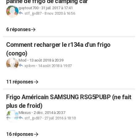
panne de frigo de camping car
guytout700
-
31 juil. 2017 à 17:41
stf_jpd87
-
8 nov. 2020 à 16:56
6 réponses
Comment recharger le r134a d'un frigo
(congo)
Mod
-
13 août 2018 à 20:39
xplom
-
14 août 2018 à 19:07
11 réponses
Frigo Américain SAMSUNG RSG5PUBP (ne fait
plus de froid)
Mlexus
-
2 déc. 2014 à 20:37
stf_jpd87
-
27 juil. 2016 à 18:10
16 réponses