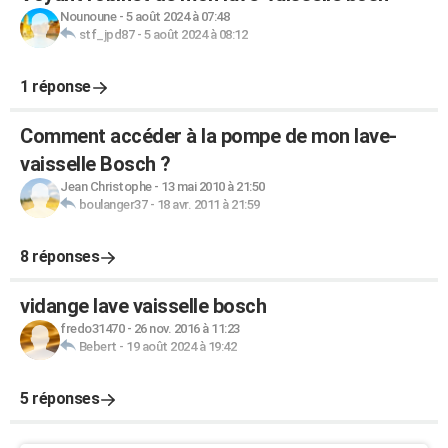
Nounoune
-
5 août 2024 à 07:48
stf_jpd87
-
5 août 2024 à 08:12
1 réponse
Comment accéder à la pompe de mon lave-
vaisselle Bosch ?
Jean Christophe
-
13 mai 2010 à 21:50
boulanger37
-
18 avr. 2011 à 21:59
8 réponses
vidange lave vaisselle bosch
fredo31470
-
26 nov. 2016 à 11:23
Bebert
-
19 août 2024 à 19:42
5 réponses