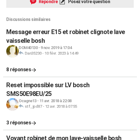
Répondre
Posez votre question
Discussions similaires
Message erreur E15 et robinet clignote lave
vaisselle bosh
DOM40130
-
9 nov. 2019 à 17:04
Dan35230
-
10 févr. 2023 à 14:49
8 réponses
Reset impossible sur LV bosch
SMS50E98EU/25
Ocagne13
-
11 avr. 2018 à 22:08
stf_jpd87
-
12 avr. 2018 à 07:55
3 réponses
Voyant robinet de mon lave-vaisselle bosh