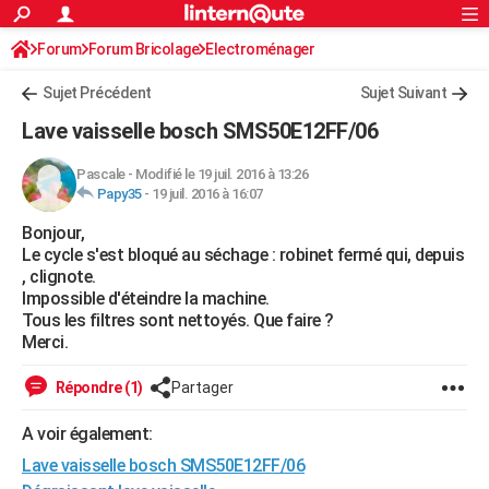
ACTUALITÉS
Forum
Forum Bricolage
Connexion
Electroménager
S'inscrire
Rechercher
Société
Education
Villes
Politique
Faits Divers
Monde
+
SPORT
Sujet Précédent
Sujet Suivant
Football
Cyclisme
Forum
Coupe du monde 2026
Tennis
Rugby
CULTURE
Lave vaisselle bosch SMS50E12FF/06
TNT
Cinéma
Musique
Programme TV
Streaming
Sorties cinéma
+
FINANCE
Pascale
-
Modifié le 19 juil. 2016 à 13:26
Papy35
-
19 juil. 2016 à 16:07
Impôts
Immobilier
Banque
Crédit
Retraite
Epargne
Risques naturels par ville
Assurance
AUTO
Bonjour,
Réserver un essai
Berlines
Forum auto
Essais
Citadines
SUV
+
HIGH-TECH
Le cycle s'est bloqué au séchage : robinet fermé qui, depuis
, clignote.
Meilleur smartphone
Ordinateurs
Guide high-tech
Mobiles
Internet
Jeux vidéo
+
BRICOLAGE
Impossible d'éteindre la machine.
Tous les filtres sont nettoyés. Que faire ?
Aménagement intérieur
Cuisine
Jardinage
+
Forum
Extérieur
Salle de bains
Rangement
WEEK-END
Merci.
Escapades
Expositions
Week-end nature
Guides de France
Patrimoine
Musées
+
LIFESTYLE
Répondre (1)
Partager
Bien-être
Mode
+
Art de vivre
Loisirs
Modes de vie
SANTE
A voir également:
Lave vaisselle bosch SMS50E12FF/06
Guide de la santé
Médicaments
+
Alimentation
Maladies
Sommeil
VOYAGE