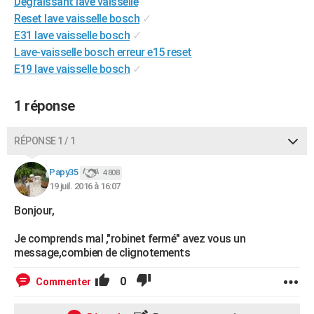
Dégraissant lave vaisselle
City break
Voyage de noces
Climat
Destinations
Voyage nature
Forum
+
PHOTO
Reset lave vaisselle bosch
✓
E31 lave vaisselle bosch
✓
GUIDES D'ACHAT
Lave-vaisselle bosch erreur e15 reset
E19 lave vaisselle bosch
✓
BONS PLANS
CARTE DE VOEUX
1 réponse
Carte Bonne année
Carte Pâques
Carte de Noël
Carte Saint-Valentin
Carte d'anniversaire
DICTIONNAIRE
RÉPONSE 1 / 1
Biographies
Expressions
Dictionnaire
Citations
Proverbes
PROGRAMME TV
Papy35
4 808
19 juil. 2016 à 16:07
COPAINS D'AVANT
Bonjour,
Se connecter
Collèges
Universités
Service militaire
S'inscrire
Lycées
Primaires
Entreprises
Avis de recherche
AVIS DE DÉCÈS
Je comprends mal ,"robinet fermé" avez vous un
FORUM
message,combien de clignotements
Lifestyle
Sport
Television
Cinema
Bricolage
Culture
Auto
Voyage
0
Commenter