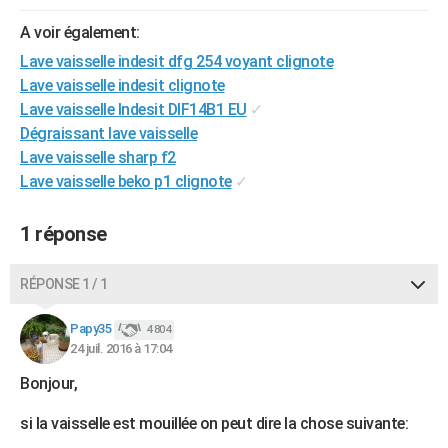
City break
Voyage de noces
Climat
Destinations
Voyage nature
Forum
+
PHOTO
A voir également:
Lave vaisselle indesit dfg 254 voyant clignote
GUIDES D'ACHAT
Lave vaisselle indesit clignote
BONS PLANS
Lave vaisselle Indesit DIF14B1 EU
✓
Dégraissant lave vaisselle
CARTE DE VOEUX
Lave vaisselle sharp f2
Lave vaisselle beko p1 clignote
✓
Carte Bonne année
Carte Pâques
Carte de Noël
Carte Saint-Valentin
Carte d'anniversaire
DICTIONNAIRE
Biographies
Expressions
Dictionnaire
Citations
Proverbes
PROGRAMME TV
1 réponse
COPAINS D'AVANT
RÉPONSE 1 / 1
Se connecter
Collèges
Universités
Service militaire
S'inscrire
Lycées
Primaires
Entreprises
Avis de recherche
AVIS DE DÉCÈS
Papy35
4 804
FORUM
24 juil. 2016 à 17:04
Bonjour,
Lifestyle
Sport
Television
Cinema
Bricolage
Culture
Auto
Voyage
si la vaisselle est mouillée on peut dire la chose suivante: