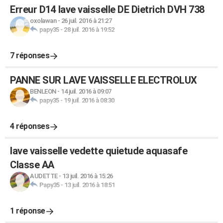
Erreur D14 lave vaisselle DE Dietrich DVH 738
oxolawan
-
26 juil. 2016 à 21:27
papy35
-
28 juil. 2016 à 19:52
7 réponses
PANNE SUR LAVE VAISSELLE ELECTROLUX
BENLEON
-
14 juil. 2016 à 09:07
papy35
-
19 juil. 2016 à 08:30
4 réponses
lave vaisselle vedette quietude aquasafe
Classe AA
AUDETTE
-
13 juil. 2016 à 15:26
Papy35
-
13 juil. 2016 à 18:51
1 réponse