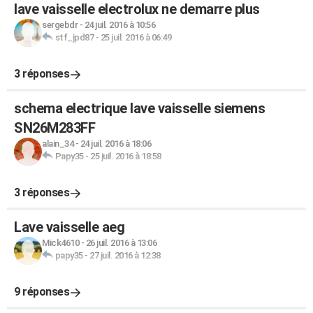
lave vaisselle electrolux ne demarre plus
sergebdr
-
24 juil. 2016 à 10:56
stf_jpd87
-
25 juil. 2016 à 06:49
3 réponses
schema electrique lave vaisselle siemens
SN26M283FF
alain_34
-
24 juil. 2016 à 18:06
Papy35
-
25 juil. 2016 à 18:58
3 réponses
Lave vaisselle aeg
Mick4610
-
26 juil. 2016 à 13:06
papy35
-
27 juil. 2016 à 12:38
9 réponses