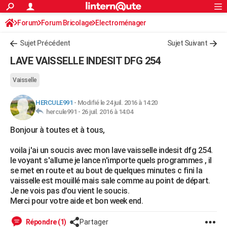
ACTUALITÉS
Forum
Forum Bricolage
Connexion
Electroménager
S'inscrire
Rechercher
Société
Education
Villes
Politique
Faits Divers
Monde
+
SPORT
Sujet Précédent
Sujet Suivant
Football
Cyclisme
Forum
Coupe du monde 2026
Tennis
Rugby
CULTURE
LAVE VAISSELLE INDESIT DFG 254
TNT
Cinéma
Musique
Programme TV
Streaming
Sorties cinéma
+
FINANCE
Vaisselle
Impôts
Immobilier
Banque
Crédit
Retraite
Epargne
Risques naturels par ville
Assurance
AUTO
HERCULE991
-
Modifié le 24 juil. 2016 à 14:20
hercule991 -
26 juil. 2016 à 14:04
Réserver un essai
Berlines
Forum auto
Essais
Citadines
SUV
+
HIGH-TECH
Bonjour à toutes et à tous,
Meilleur smartphone
Ordinateurs
Guide high-tech
Mobiles
Internet
Jeux vidéo
+
BRICOLAGE
voila j'ai un soucis avec mon lave vaisselle indesit dfg 254.
Aménagement intérieur
Cuisine
Jardinage
+
Forum
Extérieur
Salle de bains
Rangement
WEEK-END
Ie voyant s'allume je lance n'importe quels programmes , il
se met en route et au bout de quelques minutes c fini la
Escapades
Expositions
Week-end nature
Guides de France
Patrimoine
Musées
+
LIFESTYLE
vaisselle est mouillé mais sale comme au point de départ.
Je ne vois pas d'ou vient le soucis.
Bien-être
Mode
+
Art de vivre
Loisirs
Modes de vie
SANTE
Merci pour votre aide et bon week end.
Guide de la santé
Médicaments
+
Alimentation
Maladies
Sommeil
VOYAGE
Répondre (1)
Partager