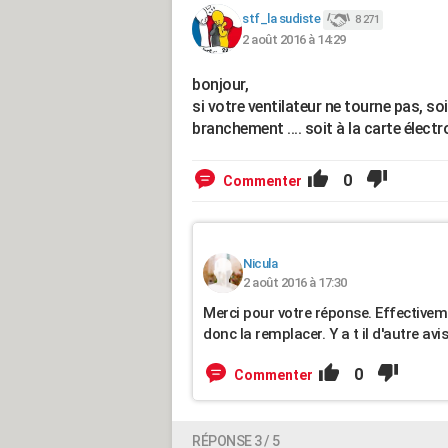
stf_la sudiste
8 271
2 août 2016 à 14:29
bonjour,
si votre ventilateur ne tourne pas, soi
branchement .... soit à la carte élect
0
Commenter
Nicula
2 août 2016 à 17:30
Merci pour votre réponse. Effectivemen
donc la remplacer. Y a t il d'autre avi
0
Commenter
RÉPONSE 3 / 5