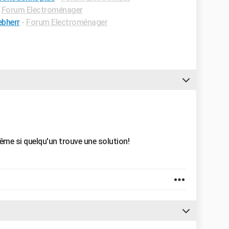
-
Forum Electroménager
ebherr
-
Forum Electroménager
e si quelqu'un trouve une solution!