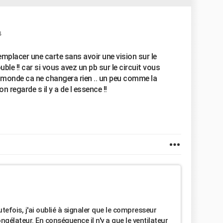
4
remplacer une carte sans avoir une vision sur le
ble !! car si vous avez un pb sur le circuit vous
 monde ca ne changera rien .. un peu comme la
n regarde s il y a de l essence !!
tefois, j'ai oublié à signaler que le compresseur
ngélateur. En conséquence il n'y a que le ventilateur