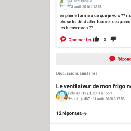
Profil bloqué
3 août 2016 à 12:53
en pleine forme a ce que je vois ?? ma
chose lui dit d aller tourner ses pal
les bienvenues ??
0
Commenter
Répond
Discussions similaires
Le ventilateur de mon frigo 
Lolo 48
-
19 juil. 2011 à 16:31
stf_jpd87
-
11 août 2020 à 17:53
12 réponses