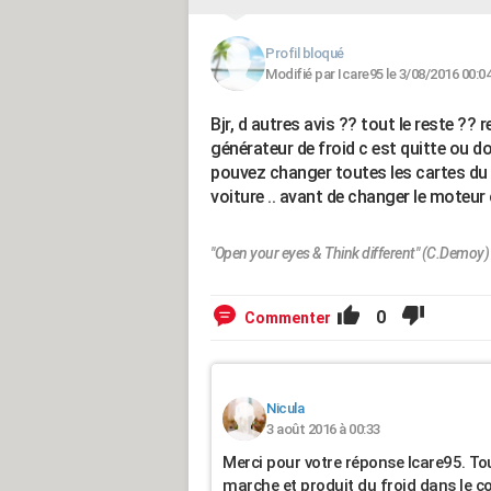
Profil bloqué
Modifié par Icare95 le 3/08/2016 00:0
Bjr, d autres avis ?? tout le reste ?? 
générateur de froid c est quitte ou dou
pouvez changer toutes les cartes du
voiture .. avant de changer le moteur o
"Open your eyes & Think different" (C.Demoy)
0
Commenter
Nicula
3 août 2016 à 00:33
Merci pour votre réponse Icare95. Tou
marche et produit du froid dans le co