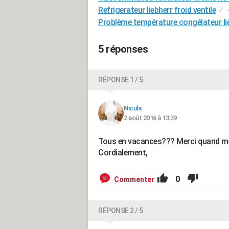
Refrigerateur liebherr froid ventile
✓
Problème température congélateur li
5 réponses
RÉPONSE 1 / 5
Nicula
2 août 2016 à 13:39
Tous en vacances??? Merci quand mêm
Cordialement,
0
Commenter
RÉPONSE 2 / 5