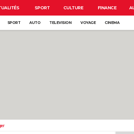
TUALITÉS
SPORT
CULTURE
FINANCE
A
SPORT
AUTO
TELEVISION
VOYAGE
CINEMA
ger