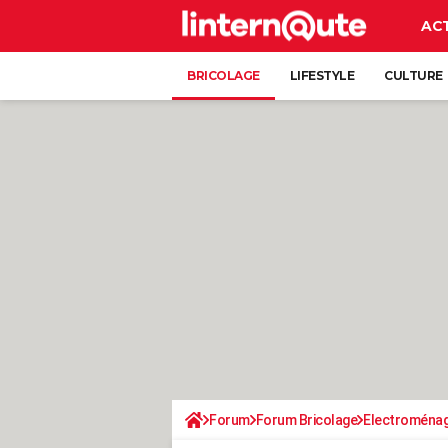
AC
BRICOLAGE
LIFESTYLE
CULTURE
Forum
Forum Bricolage
Electroména