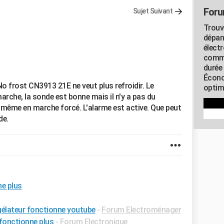
Foru
Sujet Suivant
Trouv
dépan
élect
commu
durée
Écono
o frost CN3913 21E ne veut plus refroidir. Le
optimi
arche, la sonde est bonne mais il n'y a pas du
, même en marche forcé. L'alarme est active. Que peut
de.
ne plus
gélateur fonctionne youtube
-
Forum Electroménager
fonctionne plus
-
Forum Electronique