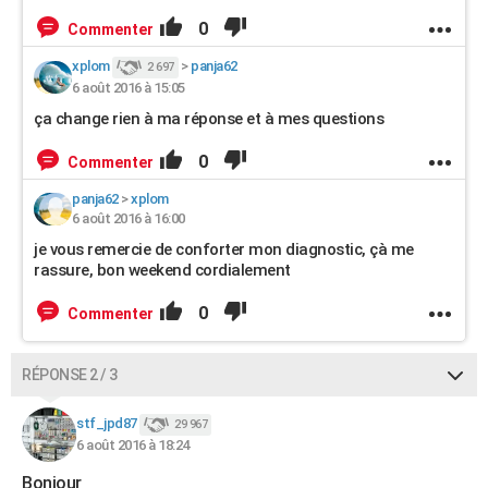
0
Commenter
xplom
>
panja62
2 697
6 août 2016 à 15:05
ça change rien à ma réponse et à mes questions
0
Commenter
panja62
>
xplom
6 août 2016 à 16:00
je vous remercie de conforter mon diagnostic, çà me
rassure, bon weekend cordialement
0
Commenter
RÉPONSE 2 / 3
stf_jpd87
29 967
6 août 2016 à 18:24
Bonjour