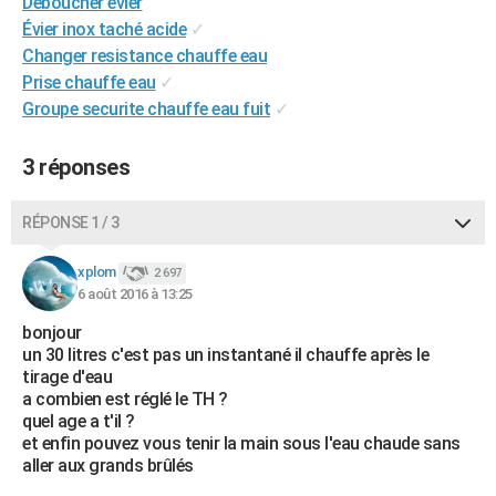
Déboucher évier
City break
Voyage de noces
Climat
Destinations
Voyage nature
Forum
+
PHOTO
Évier inox taché acide
✓
Changer resistance chauffe eau
GUIDES D'ACHAT
Prise chauffe eau
✓
Groupe securite chauffe eau fuit
✓
BONS PLANS
CARTE DE VOEUX
3 réponses
Carte Bonne année
Carte Pâques
Carte de Noël
Carte Saint-Valentin
Carte d'anniversaire
DICTIONNAIRE
RÉPONSE 1 / 3
Biographies
Expressions
Dictionnaire
Citations
Proverbes
PROGRAMME TV
xplom
2 697
6 août 2016 à 13:25
COPAINS D'AVANT
bonjour
Se connecter
Collèges
Universités
Service militaire
S'inscrire
Lycées
Primaires
Entreprises
Avis de recherche
AVIS DE DÉCÈS
un 30 litres c'est pas un instantané il chauffe après le
tirage d'eau
FORUM
a combien est réglé le TH ?
quel age a t'il ?
Lifestyle
Sport
Television
Cinema
Bricolage
Culture
Auto
Voyage
et enfin pouvez vous tenir la main sous l'eau chaude sans
aller aux grands brûlés