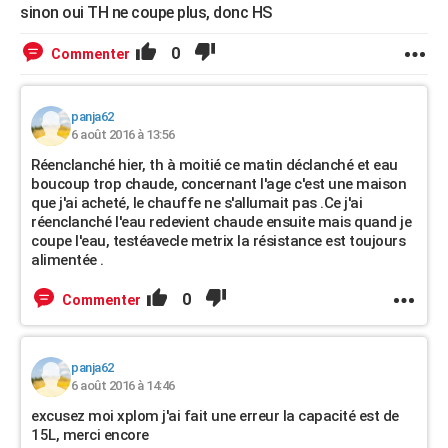
sinon oui TH ne coupe plus, donc HS
0
Commenter
panja62
6 août 2016 à 13:56
Réenclanché hier, th à moitié ce matin déclanché et eau
boucoup trop chaude, concernant l'age c'est une maison
que j'ai acheté, le chauffe ne s'allumait pas .Ce j'ai
réenclanché l'eau redevient chaude ensuite mais quand je
coupe l'eau, testéavecle metrix la résistance est toujours
alimentée .
0
Commenter
panja62
6 août 2016 à 14:46
excusez moi xplom j'ai fait une erreur la capacité est de
15L, merci encore