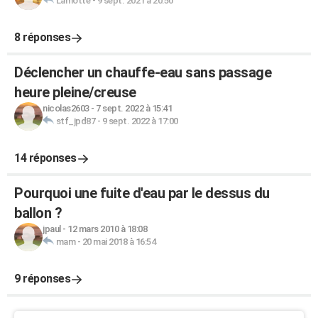
Lamotte
-
9 sept. 2021 à 20:50
8 réponses
Déclencher un chauffe-eau sans passage
heure pleine/creuse
nicolas2603
-
7 sept. 2022 à 15:41
stf_jpd87
-
9 sept. 2022 à 17:00
14 réponses
Pourquoi une fuite d'eau par le dessus du
ballon ?
jpaul
-
12 mars 2010 à 18:08
mam
-
20 mai 2018 à 16:54
9 réponses