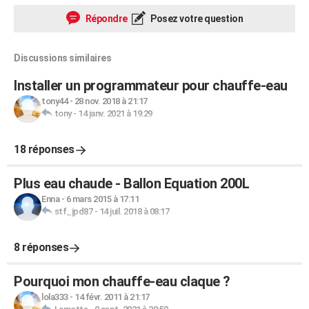
Répondre
Posez votre question
Discussions similaires
Installer un programmateur pour chauffe-eau
tony44
-
28 nov. 2018 à 21:17
tony
-
14 janv. 2021 à 19:29
18 réponses
Plus eau chaude - Ballon Equation 200L
Enna
-
6 mars 2015 à 17:11
stf_jpd87
-
14 juil. 2018 à 08:17
8 réponses
Pourquoi mon chauffe-eau claque ?
lola333
-
14 févr. 2011 à 21:17