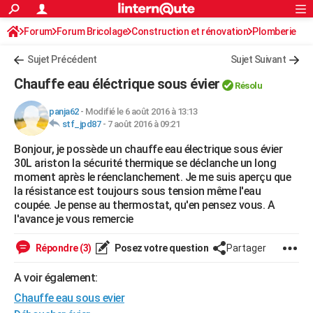
ACTUALITÉS
Forum
Forum Bricolage
Connexion
Construction et rénovation
S'inscrire
Plomberie
Rechercher
Société
Education
Villes
Politique
Faits Divers
Monde
+
SPORT
Sujet Précédent
Sujet Suivant
Football
Cyclisme
Forum
Coupe du monde 2026
Tennis
Rugby
CULTURE
Chauffe eau éléctrique sous évier
Résolu
TNT
Cinéma
Musique
Programme TV
Streaming
Sorties cinéma
+
FINANCE
panja62
-
Modifié le 6 août 2016 à 13:13
stf_jpd87
-
7 août 2016 à 09:21
Impôts
Immobilier
Banque
Crédit
Retraite
Epargne
Risques naturels par ville
Assurance
AUTO
Bonjour, je possède un chauffe eau électrique sous évier
Réserver un essai
Berlines
Forum auto
Essais
Citadines
SUV
+
HIGH-TECH
30L ariston la sécurité thermique se déclanche un long
moment après le réenclanchement. Je me suis aperçu que
Meilleur smartphone
Ordinateurs
Guide high-tech
Mobiles
Internet
Jeux vidéo
+
BRICOLAGE
la résistance est toujours sous tension même l'eau
coupée. Je pense au thermostat, qu'en pensez vous. A
Aménagement intérieur
Cuisine
Jardinage
+
Forum
Extérieur
Salle de bains
Rangement
WEEK-END
l'avance je vous remercie
Escapades
Expositions
Week-end nature
Guides de France
Patrimoine
Musées
+
LIFESTYLE
Répondre (3)
Posez votre question
Partager
Bien-être
Mode
+
Art de vivre
Loisirs
Modes de vie
SANTE
A voir également:
Chauffe eau sous evier
Guide de la santé
Médicaments
+
Alimentation
Maladies
Sommeil
VOYAGE