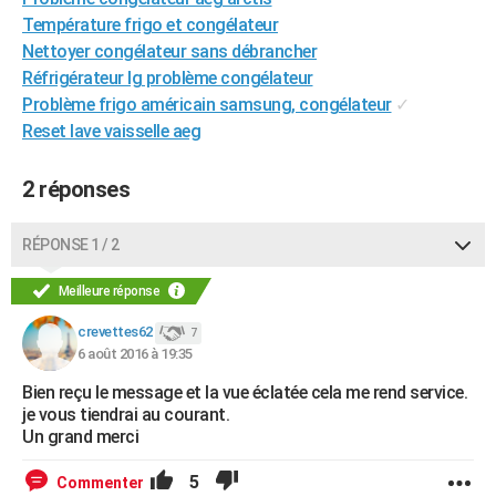
City break
Voyage de noces
Climat
Destinations
Voyage nature
Forum
+
Température frigo et congélateur
PHOTO
Nettoyer congélateur sans débrancher
GUIDES D'ACHAT
Réfrigérateur lg problème congélateur
Problème frigo américain samsung, congélateur
✓
BONS PLANS
Reset lave vaisselle aeg
CARTE DE VOEUX
2 réponses
Carte Bonne année
Carte Pâques
Carte de Noël
Carte Saint-Valentin
Carte d'anniversaire
DICTIONNAIRE
RÉPONSE 1 / 2
Biographies
Expressions
Dictionnaire
Citations
Proverbes
PROGRAMME TV
Meilleure réponse
COPAINS D'AVANT
crevettes62
7
Se connecter
Collèges
Universités
Service militaire
S'inscrire
Lycées
Primaires
Entreprises
Avis de recherche
AVIS DE DÉCÈS
6 août 2016 à 19:35
FORUM
Bien reçu le message et la vue éclatée cela me rend service.
je vous tiendrai au courant.
Lifestyle
Sport
Television
Cinema
Bricolage
Culture
Auto
Voyage
Un grand merci
5
Commenter