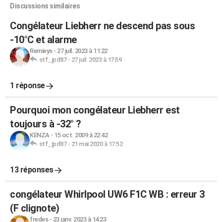
Discussions similaires
Congélateur Liebherr ne descend pas sous
-10°C et alarme
Remieys
-
27 juil. 2023 à 11:22
stf_jpd87
-
27 juil. 2023 à 17:59
1 réponse
Pourquoi mon congélateur Liebherr est
toujours à -32° ?
KENZA
-
15 oct. 2009 à 22:42
stf_jpd87
-
21 mai 2020 à 17:52
13 réponses
congélateur Whirlpool UW6 F1C WB : erreur 3
(F clignote)
fredes
-
23 janv. 2023 à 14:23