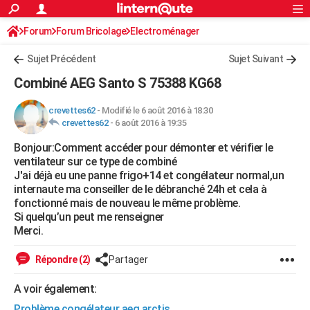
ACTUALITÉS
Forum
Forum Bricolage
Connexion
Electroménager
S'inscrire
Rechercher
Société
Education
Villes
Politique
Faits Divers
Monde
+
SPORT
Sujet Précédent
Sujet Suivant
Football
Cyclisme
Forum
Coupe du monde 2026
Tennis
Rugby
CULTURE
Combiné AEG Santo S 75388 KG68
TNT
Cinéma
Musique
Programme TV
Streaming
Sorties cinéma
+
FINANCE
crevettes62
-
Modifié le 6 août 2016 à 18:30
crevettes62
-
6 août 2016 à 19:35
Impôts
Immobilier
Banque
Crédit
Retraite
Epargne
Risques naturels par ville
Assurance
AUTO
Bonjour:Comment accéder pour démonter et vérifier le
Réserver un essai
Berlines
Forum auto
Essais
Citadines
SUV
+
HIGH-TECH
ventilateur sur ce type de combiné
J'ai déjà eu une panne frigo+14 et congélateur normal,un
Meilleur smartphone
Ordinateurs
Guide high-tech
Mobiles
Internet
Jeux vidéo
+
BRICOLAGE
internaute ma conseiller de le débranché 24h et cela à
fonctionné mais de nouveau le même problème.
Aménagement intérieur
Cuisine
Jardinage
+
Forum
Extérieur
Salle de bains
Rangement
WEEK-END
Si quelqu’un peut me renseigner
Merci.
Escapades
Expositions
Week-end nature
Guides de France
Patrimoine
Musées
+
LIFESTYLE
Répondre (2)
Partager
Bien-être
Mode
+
Art de vivre
Loisirs
Modes de vie
SANTE
A voir également:
Guide de la santé
Médicaments
+
Alimentation
Maladies
Sommeil
VOYAGE
Problème congélateur aeg arctis