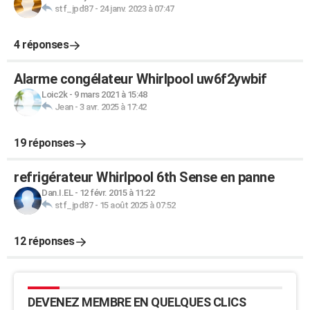
stf_jpd87
-
24 janv. 2023 à 07:47
4 réponses
Alarme congélateur Whirlpool uw6f2ywbif
Loic2k
-
9 mars 2021 à 15:48
Jean
-
3 avr. 2025 à 17:42
19 réponses
refrigérateur Whirlpool 6th Sense en panne
Dan.I.EL
-
12 févr. 2015 à 11:22
stf_jpd87
-
15 août 2025 à 07:52
12 réponses
DEVENEZ MEMBRE EN QUELQUES CLICS