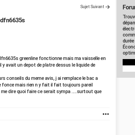
Foru
Sujet Suivant
Trouv
o dfn6635s
dépan
élect
commu
durée
Écono
optimi
dfn6635s greenline fonctionne mais ma vaisselle en
y avait un depot de platre dessus le liquide de
rs conseils du meme avis, j ai remplace le bac a
fonce mais rien n y fait il fait toujours pareil
t me dire quoi faire ce serait sympa .....surtout que