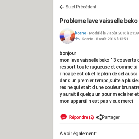
Sujet Précédent
Probleme lave vaisselle bek
kotnie
-
Modifié le 7 août 2016 à 21:39
Kotnie -
8 août 2016 à 13:51
bonjour
mon lave vaisselle beko 13 couverts 
ressort toute rugueuse et comme si il 
rincage est ok et le plein de sel aussi
dans un premier temps,suite a plusieu
resine qui etait d une couleur brunatre 
y aurait il quelqu un pour m eclairer e
mon appareil n est pas vieux merci
Répondre (2)
Partager
A voir également: