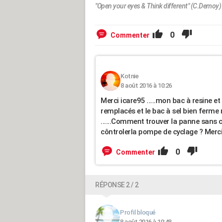
"Open your eyes & Think different" (C.Demoy)
0
Commenter
Kotnie
8 août 2016 à 10:26
Merci icare95 .....mon bac à resine e
remplacés et le bac à sel bien ferme
......Comment trouver la panne sans ch
côntrolerla pompe de cyclage ? Merc
0
Commenter
RÉPONSE 2 / 2
Profil bloqué
8 août 2016 à 10:48