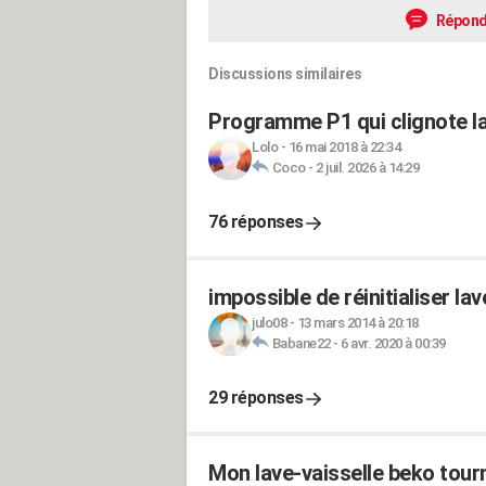
Répond
Discussions similaires
Programme P1 qui clignote la
Lolo
-
16 mai 2018 à 22:34
Coco
-
2 juil. 2026 à 14:29
76 réponses
impossible de réinitialiser la
julo08
-
13 mars 2014 à 20:18
Babane22
-
6 avr. 2020 à 00:39
29 réponses
Mon lave-vaisselle beko tour