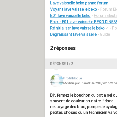
Lave vaisselle beko panne forum
Voyant lave vaisselle beko
-
Forum El
E01 lave vaisselle beko
-
Forum Elect
Erreur E01 lave-vaisselle BEKO DIN58
Réinitialiser lave vaisselle beko
✓
-
Fo
Dégraissant lave vaisselle
- Guide
2 réponses
RÉPONSE 1 / 2
Profil bloqué
Modifié par Icare95 le 7/08/2016 21:5
Bjr, fermez le bouchon du pot a sel o
souvent de couleur brunatre !! donc il f
nettoyage des bras, pompe de cyclage
petites choses qu un technicien va vo