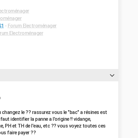
ectroménager
roménager
S1
-
Forum Electroménager
rum Electroménager
9
u changez le ?? rassurez vous le "bac" a résines est
aut identifier la panne a l'origine !! vidange,
, PH et TH de l'eau, etc ?? vous voyez toutes ces
us faire payer ??