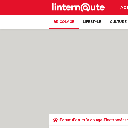
AC
BRICOLAGE
LIFESTYLE
CULTURE
Forum
Forum Bricolage
Electroména