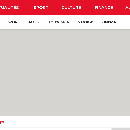
TUALITÉS
SPORT
CULTURE
FINANCE
A
SPORT
AUTO
TELEVISION
VOYAGE
CINEMA
ger