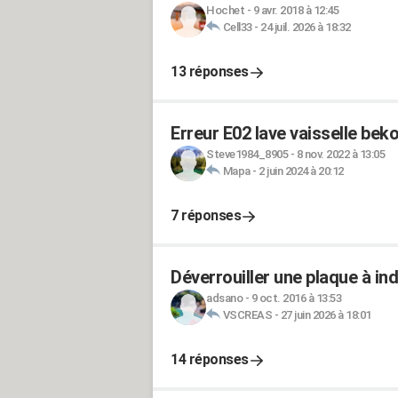
Hochet
-
9 avr. 2018 à 12:45
Cell33
-
24 juil. 2026 à 18:32
13 réponses
Erreur E02 lave vaisselle bek
Steve1984_8905
-
8 nov. 2022 à 13:05
Mapa
-
2 juin 2024 à 20:12
7 réponses
Déverrouiller une plaque à in
adsano
-
9 oct. 2016 à 13:53
VSCREAS
-
27 juin 2026 à 18:01
14 réponses